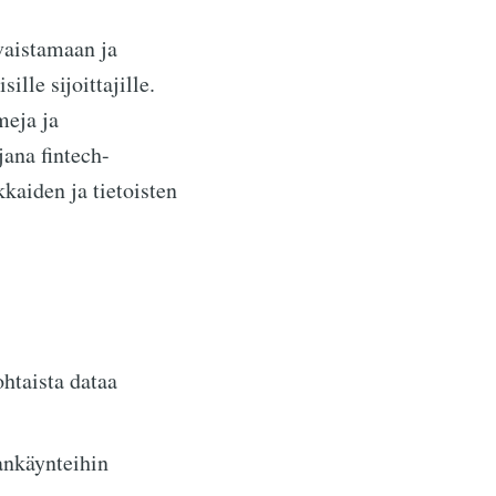
vaistamaan ja
lle sijoittajille.
meja ja
ana fintech-
kkaiden ja tietoisten
htaista dataa
ankäynteihin