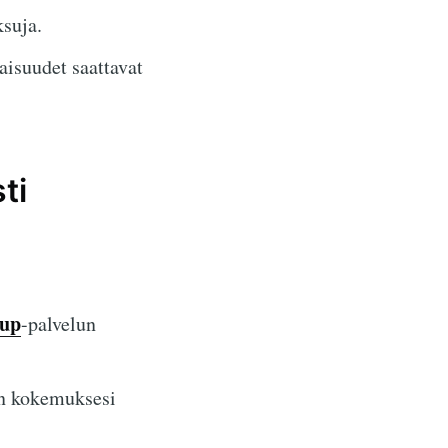
suja.
isuudet saattavat
ti
oup
-palvelun
n kokemuksesi