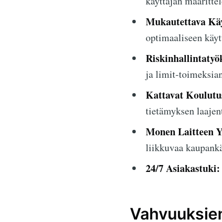
käyttäjän määritte
Mukautettava Käy
optimaaliseen käyt
Riskinhallintatyö
ja limit-toimeksian
Kattavat Koulutus
tietämyksen laajen
Monen Laitteen Y
liikkuvaa kaupankä
24/7 Asiakastuki:
Vahvuuksien