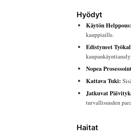
Hyödyt
Käytön Helppous
kauppiaille.
Edistyneet Työkal
kaupankäyntianaly
Nopea Prosessoint
Kattava Tuki:
Sisä
Jatkuvat Päivityk
turvallisuuden par
Haitat