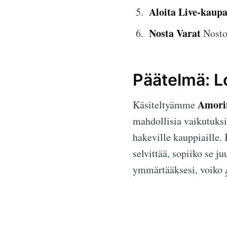
Aloita Live-kaup
Nosta Varat
Nostot
Päätelmä: L
Amori
Käsiteltyämme
mahdollisia vaikutuksia
hakeville kauppiaille. 
selvittää, sopiiko se j
ymmärtääksesi, voiko