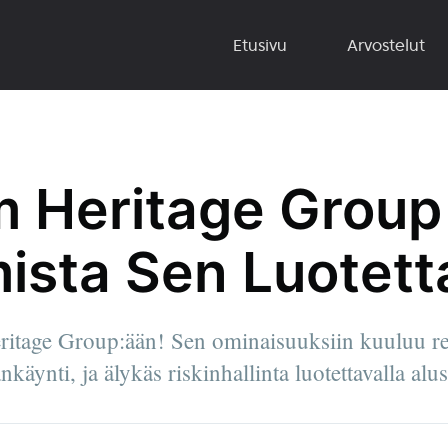
Etusivu
Arvostelut
 Heritage Group 
mista Sen Luotet
itage Group:ään! Sen ominaisuuksiin kuuluu rea
äynti, ja älykäs riskinhallinta luotettavalla alust