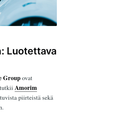
 Luotettava
e Group
ovat
Amorim
tutkii
uvista piirteistä sekä
n.