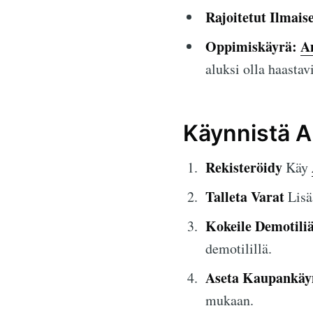
Rajoitetut Ilmais
Oppimiskäyrä:
A
aluksi olla haastavi
Käynnistä A
Rekisteröidy
Käy
Talleta Varat
Lisä
Kokeile Demotili
demotilillä.
Aseta Kaupankäy
mukaan.