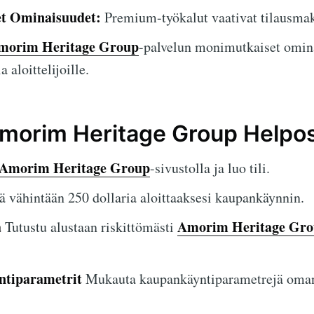
et Ominaisuudet:
Premium-työkalut vaativat tilausmak
morim Heritage Group
-palvelun monimutkaiset omina
a aloittelijoille.
morim Heritage Group Helpos
Amorim Heritage Group
-sivustolla ja luo tili.
ä vähintään 250 dollaria aloittaaksesi kaupankäynnin.
ä
Amorim Heritage Gr
Tutustu alustaan riskittömästi
ntiparametrit
Mukauta kaupankäyntiparametrejä oma