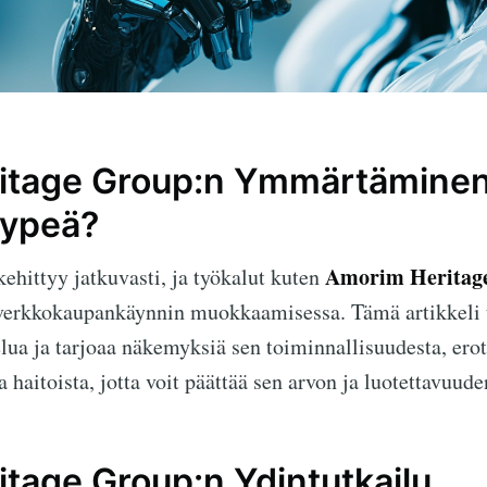
itage Group:n Ymmärtäminen:
Hypeä?
Amorim Heritag
ehittyy jatkuvasti, ja työkalut kuten
verkkokaupankäynnin muokkaamisessa. Tämä artikkeli 
lua ja tarjoaa näkemyksiä sen toiminnallisuudesta, erott
a haitoista, jotta voit päättää sen arvon ja luotettavuude
tage Group:n Ydintutkailu