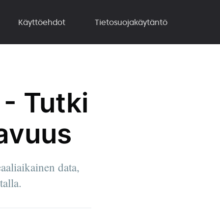
Käyttöehdot
Tietosuojakäytäntö
- Tutki
tavuus
aliaikainen data,
alla.