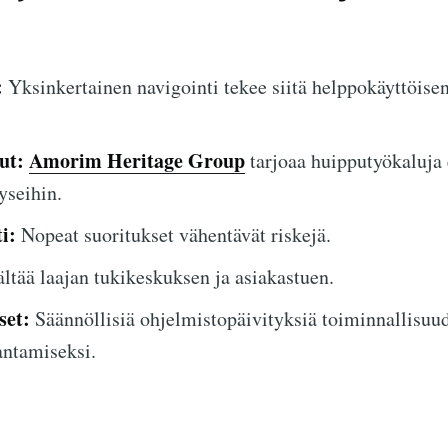
:
Yksinkertainen navigointi tekee siitä helppokäyttöisen
ut:
Amorim Heritage Group
tarjoaa huipputyökaluja 
yseihin.
i:
Nopeat suoritukset vähentävät riskejä.
ltää laajan tukikeskuksen ja asiakastuen.
set:
Säännöllisiä ohjelmistopäivityksiä toiminnallisuu
antamiseksi.