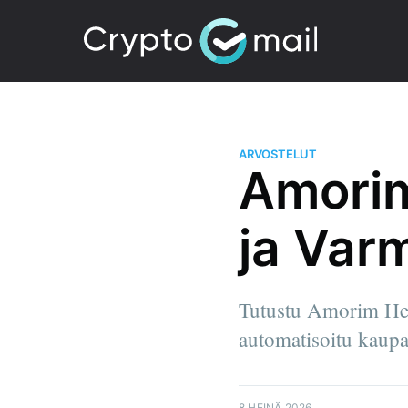
ARVOSTELUT
Amorim
ja Var
Tutustu Amorim Her
automatisoitu kaupank
8 HEINÄ 2026