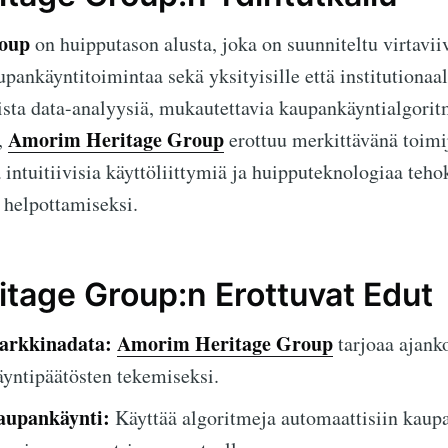
oup
on huipputason alusta, joka on suunniteltu virtavii
nkäyntitoimintaa sekä yksityisille että institutionaalisi
ista data-analyysiä, mukautettavia kaupankäyntialgorit
Amorim Heritage Group
,
erottuu merkittävänä toimij
 intuitiivisia käyttöliittymiä ja huipputeknologiaa teho
 helpottamiseksi.
tage Group:n Erottuvat Edut
arkkinadata:
Amorim Heritage Group
tarjoaa ajanko
äyntipäätösten tekemiseksi.
aupankäynti:
Käyttää algoritmeja automaattisiin kaup