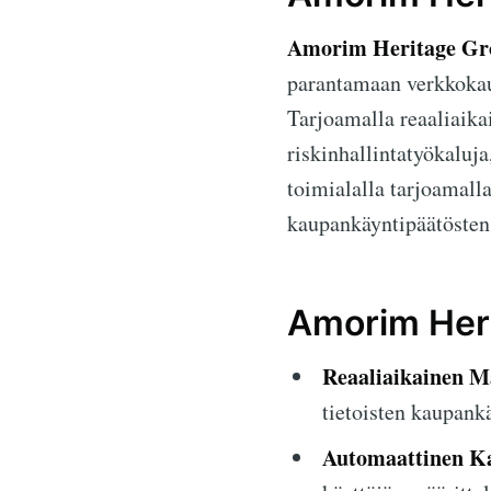
Amorim Heritage Gr
parantamaan verkkokaupa
Tarjoamalla reaaliaika
riskinhallintatyökaluja
toimialalla tarjoamalla
kaupankäyntipäätösten
Amorim Heri
Reaaliaikainen M
tietoisten kaupank
Automaattinen K