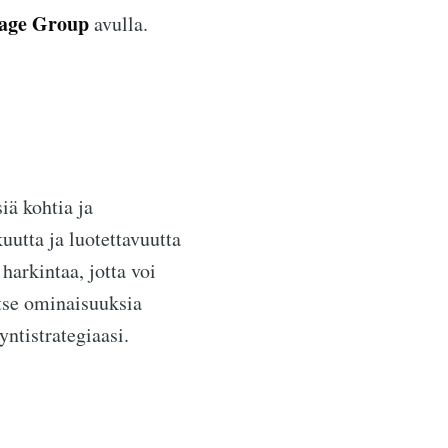
age Group
avulla.
iä kohtia ja
uutta ja luotettavuutta
harkintaa, jotta voi
itse ominaisuuksia
ntistrategiaasi.