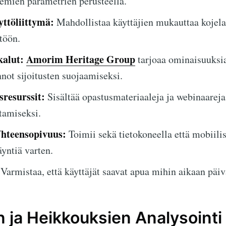
lemien parametrien perusteella.
ttöliittymä:
Mahdollistaa käyttäjien mukauttaa kojel
töön.
kalut:
Amorim Heritage Group
tarjoaa ominaisuuksia
not sijoitusten suojaamiseksi.
resurssit:
Sisältää opastusmateriaaleja ja webinaareja
tamiseksi.
hteensopivuus:
Toimii sekä tietokoneella että mobiilis
yntiä varten.
Varmistaa, että käyttäjät saavat apua mihin aikaan päiv
 ja Heikkouksien Analysointi