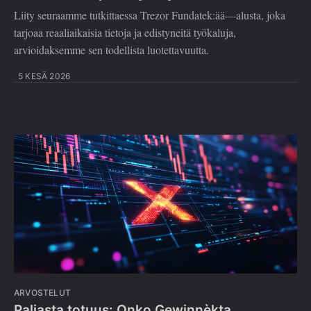
Liity seuraamme tutkittaessa Trezor Fundatek:ää—alusta, joka
tarjoaa reaaliaikaisia tietoja ja edistyneitä työkaluja,
arvioidaksemme sen todellista luotettavuutta.
5 KESÄ 2026
ARVOSTELUT
Paljasta totuus: Onko Gewinnèkta