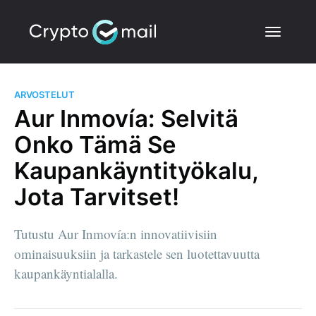
ARVOSTELUT
Aur Inmovía: Selvitä
Onko Tämä Se
Kaupankäyntityökalu,
Jota Tarvitset!
Tutustu Aur Inmovía:n innovatiivisiin
ominaisuuksiin ja tarkastele sen luotettavuutta
kaupankäyntialalla.