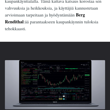
kaupankäyntialalla. Tämä kattava katsaus korostaa sen
vahvuuksia ja heikkouksia, ja käyttäjiä kannustetaan
Berg
arvioimaan tarpeitaan ja hyödyntämään
Rendithal
:ää parantaakseen kaupankäynnin tuloksia
tehokkaasti.