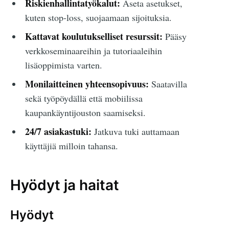
Riskienhallintatyökalut:
Aseta asetukset,
kuten stop-loss, suojaamaan sijoituksia.
Kattavat koulutukselliset resurssit:
Pääsy
verkkoseminaareihin ja tutoriaaleihin
lisäoppimista varten.
Monilaitteinen yhteensopivuus:
Saatavilla
sekä työpöydällä että mobiilissa
kaupankäyntijouston saamiseksi.
24/7 asiakastuki:
Jatkuva tuki auttamaan
käyttäjiä milloin tahansa.
Hyödyt ja haitat
Hyödyt