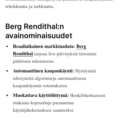
tehokkuutta ja tarkkuutta.
Berg Rendithal:n
avainominaisuudet
Reaaliaikainen markkinadata:
Berg
Rendithal
tarjoaa live-päivityksiä tietoisten
päätösten tekemiseen.
Automaattinen kaupankäynti:
Hyödyntää
edistyneitä algoritmeja automaattiseen
kaupankäynnin toteutukseen.
Muokattava käyttöliittymä:
Henkilökohtaisesti
mukauta kojetauluja parannetun
käyttäjäkokemuksen saamiseksi.