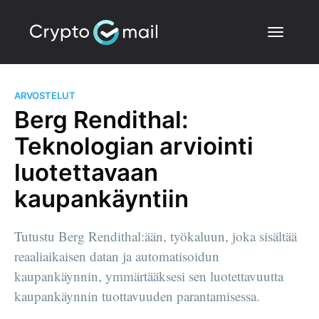
ARVOSTELUT
Berg Rendithal:
Teknologian arviointi
luotettavaan
kaupankäyntiin
Tutustu Berg Rendithal:ään, työkaluun, joka sisältää
reaaliaikaisen datan ja automatisoidun
kaupankäynnin, ymmärtääksesi sen luotettavuutta
kaupankäynnin tuottavuuden parantamisessa.