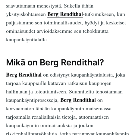
saavuttamaan menestystä. Sukella tähän
Berg Rendithal
yksityiskohtaiseen
-tutkimukseen, kun
paljastamme sen toiminnallisuudet, hyödyt ja keskeiset
ominaisuudet arvioidaksemme sen tehokkuutta
kaupankäyntialalla.
Mikä on Berg Rendithal?
Berg Rendithal
on edistynyt kaupankäyntialusta, joka
tarjoaa kauppiaille kattavan ratkaisun kauppojen
hallintaan ja toteuttamiseen. Suunniteltu tehostamaan
Berg Rendithal
kaupankäyntiprosesseja,
on
korvaamaton tänään kaupankäynnin maisemassa
tarjoamalla reaaliaikaisia tietoja, automaattisen
kaupankäynnin ominaisuuksia ja joukon
riskienhallintatyökaluja, jotka parantavat kaupankäynnin