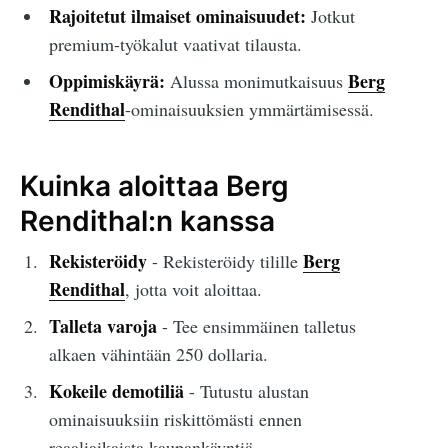
Rajoitetut ilmaiset ominaisuudet:
Jotkut
premium-työkalut vaativat tilausta.
Oppimiskäyrä:
Berg
Alussa monimutkaisuus
Rendithal
-ominaisuuksien ymmärtämisessä.
Kuinka aloittaa Berg
Rendithal:n kanssa
Rekisteröidy
Berg
- Rekisteröidy tilille
Rendithal
, jotta voit aloittaa.
Talleta varoja
- Tee ensimmäinen talletus
alkaen vähintään 250 dollaria.
Kokeile demotiliä
- Tutustu alustan
ominaisuuksiin riskittömästi ennen
reaaliaikaista kaupankäyntiä.