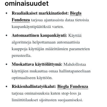
ominaisuudet
Reaaliaikaiset markkinatiedot:
Biegła
Fundenza
tarjoaa ajantasaista dataa tietoisia
kaupankäyntipäätöksiä varten.
Automaattinen kaupankäynti:
Käyttää
algoritmeja helpottamaan automaattisia
kauppoja käyttäjän määrittämien parametrien
perusteella.
Muokattava käyttöliittymä:
Mahdollistaa
käyttäjien mukauttaa omaa hallintapaneeliaan
optimaaliseen käyttöön.
Riskienhallintatyökalut:
Biegła Fundenza
tarjoaa ominaisuuksia kuten stop-loss ja
limiittitilaukset sijoitusten suojaamiseksi.