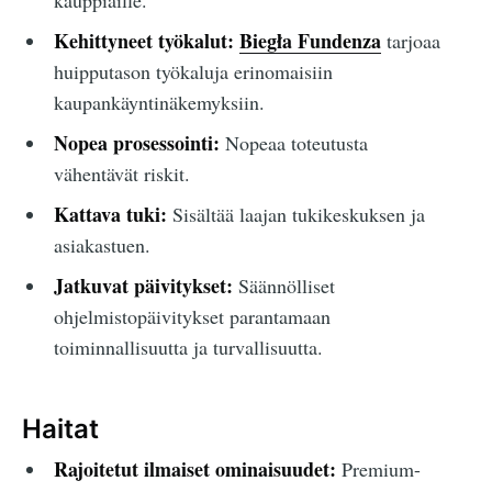
kauppiaille.
Kehittyneet työkalut:
Biegła Fundenza
tarjoaa
huipputason työkaluja erinomaisiin
kaupankäyntinäkemyksiin.
Nopea prosessointi:
Nopeaa toteutusta
vähentävät riskit.
Kattava tuki:
Sisältää laajan tukikeskuksen ja
asiakastuen.
Jatkuvat päivitykset:
Säännölliset
ohjelmistopäivitykset parantamaan
toiminnallisuutta ja turvallisuutta.
Haitat
Rajoitetut ilmaiset ominaisuudet:
Premium-