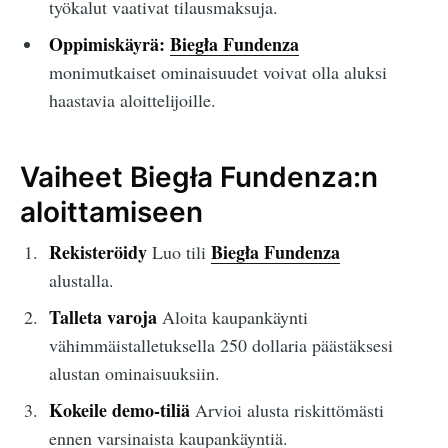
työkalut vaativat tilausmaksuja.
Oppimiskäyrä:
Biegła Fundenza
monimutkaiset ominaisuudet voivat olla aluksi
haastavia aloittelijoille.
Vaiheet Biegła Fundenza:n
aloittamiseen
Rekisteröidy
Biegła Fundenza
Luo tili
alustalla.
Talleta varoja
Aloita kaupankäynti
vähimmäistalletuksella 250 dollaria päästäksesi
alustan ominaisuuksiin.
Kokeile demo-tiliä
Arvioi alusta riskittömästi
ennen varsinaista kaupankäyntiä.