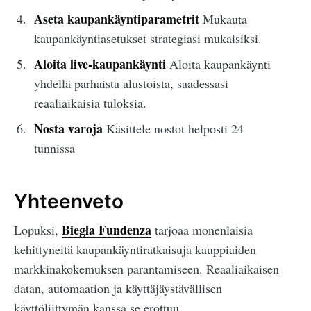
Aseta kaupankäyntiparametrit
Mukauta
kaupankäyntiasetukset strategiasi mukaisiksi.
Aloita live-kaupankäynti
Aloita kaupankäynti
yhdellä parhaista alustoista, saadessasi
reaaliaikaisia tuloksia.
Nosta varoja
Käsittele nostot helposti 24
tunnissa
Yhteenveto
Biegła Fundenza
Lopuksi,
tarjoaa monenlaisia
kehittyneitä kaupankäyntiratkaisuja kauppiaiden
markkinakokemuksen parantamiseen. Reaaliaikaisen
datan, automaation ja käyttäjäystävällisen
käyttöliittymän kanssa se erottuu