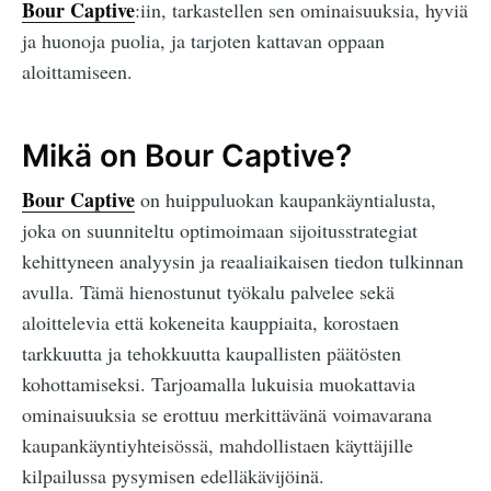
Bour Captive
:iin, tarkastellen sen ominaisuuksia, hyviä
ja huonoja puolia, ja tarjoten kattavan oppaan
aloittamiseen.
Mikä on Bour Captive?
Bour Captive
on huippuluokan kaupankäyntialusta,
joka on suunniteltu optimoimaan sijoitusstrategiat
kehittyneen analyysin ja reaaliaikaisen tiedon tulkinnan
avulla. Tämä hienostunut työkalu palvelee sekä
aloittelevia että kokeneita kauppiaita, korostaen
tarkkuutta ja tehokkuutta kaupallisten päätösten
kohottamiseksi. Tarjoamalla lukuisia muokattavia
ominaisuuksia se erottuu merkittävänä voimavarana
kaupankäyntiyhteisössä, mahdollistaen käyttäjille
kilpailussa pysymisen edelläkävijöinä.