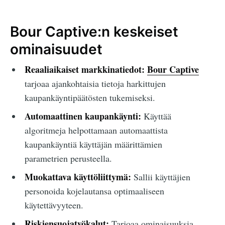
Bour Captive:n keskeiset
ominaisuudet
Reaaliaikaiset markkinatiedot:
Bour Captive
tarjoaa ajankohtaisia tietoja harkittujen
kaupankäyntipäätösten tukemiseksi.
Automaattinen kaupankäynti:
Käyttää
algoritmeja helpottamaan automaattista
kaupankäyntiä käyttäjän määrittämien
parametrien perusteella.
Muokattava käyttöliittymä:
Sallii käyttäjien
personoida kojelautansa optimaaliseen
käytettävyyteen.
Riskiensuojatyökalut:
Tarjoaa ominaisuuksia