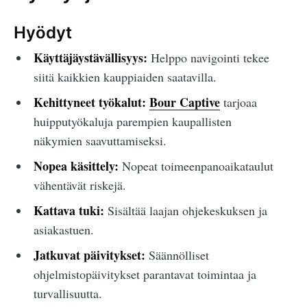
Hyödyt
Käyttäjäystävällisyys:
Helppo navigointi tekee
siitä kaikkien kauppiaiden saatavilla.
Kehittyneet työkalut:
Bour Captive
tarjoaa
huipputyökaluja parempien kaupallisten
näkymien saavuttamiseksi.
Nopea käsittely:
Nopeat toimeenpanoaikataulut
vähentävät riskejä.
Kattava tuki:
Sisältää laajan ohjekeskuksen ja
asiakastuen.
Jatkuvat päivitykset:
Säännölliset
ohjelmistopäivitykset parantavat toimintaa ja
turvallisuutta.