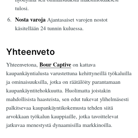
tulosi.
Nosta varoja
Ajantasaiset varojen nostot
käsitellään 24 tunnin kuluessa.
Yhteenveto
Bour Captive
Yhteenvetona,
on kattava
kaupankäyntialusta varustettuna kehittyneillä työkaluilla
ja ominaisuuksilla, jotka on räätälöity parantamaan
kaupankäyntitehokkuutta. Huolimatta joistakin
mahdollisista haasteista, sen edut tukevat ylihelmäsesti
palkitsevaa kaupankäyntikokemusta tehden siitä
arvokkaan työkalun kauppiaille, jotka tavoittelevat
jatkuvaa menestystä dynaamisilla markkinoilla.