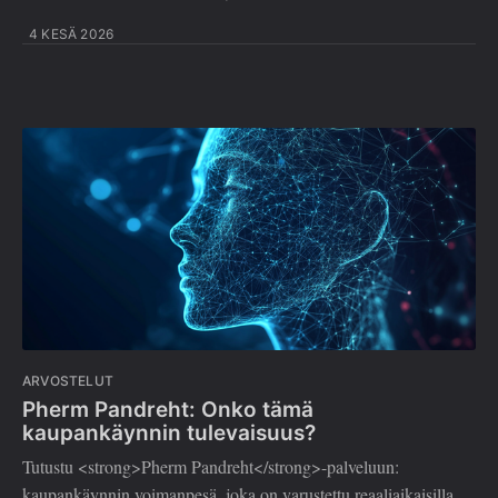
4 KESÄ 2026
ARVOSTELUT
Pherm Pandreht: Onko tämä
kaupankäynnin tulevaisuus?
Tutustu <strong>Pherm Pandreht</strong>-palveluun:
kaupankäynnin voimanpesä, joka on varustettu reaaliaikaisilla