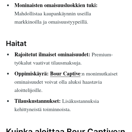
Moninaisten omaisuusluokkien tuki:
Mahdollistaa kaupankäynnin useilla
markkinoilla ja omaisuustyypeillä.
Haitat
Rajoitetut ilmaiset ominaisuudet:
Premium-
työkalut vaativat tilausmaksuja.
Oppimiskäyrä:
Bour Captive
:n monimutkaiset
ominaisuudet voivat olla aluksi haastavia
aloittelijoille.
Tilauskustannukset:
Lisäkustannuksia
kehittyneistä toiminnoista.
Kuinka aloittaa Bour Captive:n