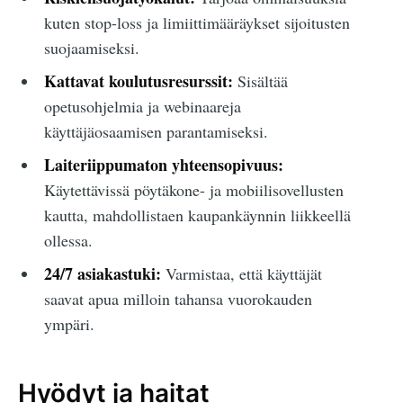
kuten stop-loss ja limiittimääräykset sijoitusten
suojaamiseksi.
Kattavat koulutusresurssit:
Sisältää
opetusohjelmia ja webinaareja
käyttäjäosaamisen parantamiseksi.
Laiteriippumaton yhteensopivuus:
Käytettävissä pöytäkone- ja mobiilisovellusten
kautta, mahdollistaen kaupankäynnin liikkeellä
ollessa.
24/7 asiakastuki:
Varmistaa, että käyttäjät
saavat apua milloin tahansa vuorokauden
ympäri.
Hyödyt ja haitat