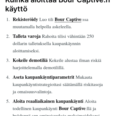
käyttö
Rekisteröidy
Bour Captive
Luo tili
:ssa
muutamalla helpolla askeleella.
Talleta varoja
Rahoita tilisi vähintään 250
dollarin talletuksella kaupankäynnin
aloittamiseksi.
Kokeile demotiliä
Kokeile alustaa ilman riskiä
harjoittelemalla demotilillä.
Aseta kaupankäyntiparametrit
Mukauta
kaupankäyntistrategioitasi säätämällä riskitasoja
ja omaisuusvalintoja.
Aloita reaaliaikainen kaupankäynti
Aloita
Bour Captive
todellinen kaupankäynti
:llä ja
hyödynnä sen ominaisuuksia maksimoidaksesi