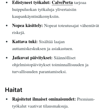
Edistyneet työkalut:
CalvePorta
tarjoaa
huippuluokan työkaluja ylivertaisiin
kaupankäyntinäkemyksiin.
Nopea käsittely:
Nopeat toteutusajat vähentävät
riskejä.
Kattava tuki:
Sisältää laajan
auttamiskeskuksen ja asiakastuen.
Jatkuvat päivitykset:
Säännölliset
ohjelmistopäivitykset toiminnallisuuden ja
turvallisuuden parantamiseksi.
Haitat
Rajoitetut ilmaiset ominaisuudet:
Premium-
työkalut vaativat tilausmaksuja.