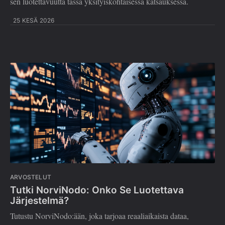
sen luotettavuutta tässä yksityiskohtaisessa katsauksessa.
25 KESÄ 2026
ARVOSTELUT
Tutki NorviNodo: Onko Se Luotettava
Järjestelmä?
Tutustu NorviNodo:ään, joka tarjoaa reaaliaikaista dataa,