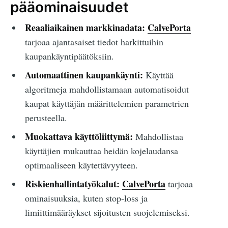
pääominaisuudet
Reaaliaikainen markkinadata:
CalvePorta
tarjoaa ajantasaiset tiedot harkittuihin
kaupankäyntipäätöksiin.
Automaattinen kaupankäynti:
Käyttää
algoritmeja mahdollistamaan automatisoidut
kaupat käyttäjän määrittelemien parametrien
perusteella.
Muokattava käyttöliittymä:
Mahdollistaa
käyttäjien mukauttaa heidän kojelaudansa
optimaaliseen käytettävyyteen.
Riskienhallintatyökalut:
CalvePorta
tarjoaa
ominaisuuksia, kuten stop-loss ja
limiittimääräykset sijoitusten suojelemiseksi.