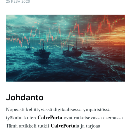
25 KESÄ 2026
Johdanto
Nopeasti kehittyvässä digitaalisessa ympäristössä
CalvePorta
työkalut kuten
ovat ratkaisevassa asemassa.
CalvePorta
Tämä artikkeli tutkii
ia ja tarjoaa