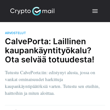
ARVOSTELUT
CalvePorta: Laillinen
kaupankäyntityökalu?
Ota selvää totuudesta!
Tutustu CalvePorta:iin: edistynyt alusta, jossa on
vankat ominaisuudet harkittuja
kaupankäyntipäätöksiä varten. Tutustu sen etuihin,
haittoihin ja miten aloittaa.