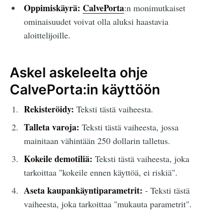
Oppimiskäyrä:
CalvePorta
:n monimutkaiset
ominaisuudet voivat olla aluksi haastavia
aloittelijoille.
Askel askeleelta ohje
CalvePorta:in käyttöön
Rekisteröidy:
Teksti tästä vaiheesta.
Talleta varoja:
Teksti tästä vaiheesta, jossa
mainitaan vähintään 250 dollarin talletus.
Kokeile demotiliä:
Teksti tästä vaiheesta, joka
tarkoittaa "kokeile ennen käyttöä, ei riskiä".
Aseta kaupankäyntiparametrit:
- Teksti tästä
vaiheesta, joka tarkoittaa "mukauta parametrit".