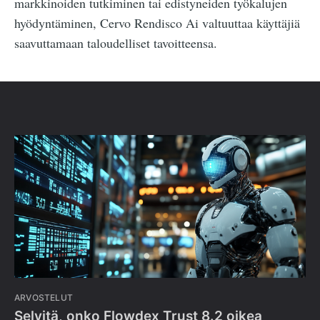
markkinoiden tutkiminen tai edistyneiden työkalujen
hyödyntäminen, Cervo Rendisco Ai valtuuttaa käyttäjiä
saavuttamaan taloudelliset tavoitteensa.
ARVOSTELUT
Selvitä, onko Flowdex Trust 8.2 oikea