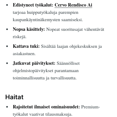
Edistyneet työkalut:
Cervo Rendisco Ai
tarjoaa huipputyökaluja parempien
kaupankäyntinäkemysten saamiseksi.
Nopsa käsittely:
Nopeat suoritusajat vähentävät
riskejä.
Kattava tuki:
Sisältää laajan ohjekeskuksen ja
asiakastuen.
Jatkuvat päivitykset:
Säännölliset
ohjelmistopäivitykset parantamaan
toiminnallisuutta ja turvallisuutta.
Haitat
Rajoitetut ilmaiset ominaisuudet:
Premium-
työkalut vaativat tilausmaksuja.