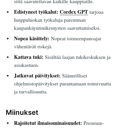
siitä saavutettavan kaikille kauppiaille.
Edistyneet työkalut:
Cordex GPT
tarjoaa
huippuluokan työkaluja paremman
kaupankäyntinäkemysten saavuttamiseksi.
Nopea käsittely:
Nopeat toimeenpanoajat
vähentävät riskejä.
Kattava tuki:
Sisältää laajan tukikeskuksen ja
asiakastuen.
Jatkuvat päivitykset:
Säännölliset
ohjelmistopäivitykset parantamaan toimivuutta
ja turvallisuutta.
Miinukset
Rajoitetut ilmaisominaisuudet:
Premium-