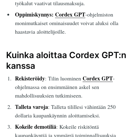
työkalut vaativat tilausmaksuja.
Oppimiskynnys:
Cordex GPT
-ohjelmiston
monimutkaiset ominaisuudet voivat aluksi olla
haastavia aloittelijoille.
Kuinka aloittaa Cordex GPT:n
kanssa
Rekisteröidy
Cordex GPT
: Tilin luominen
-
ohjelmassa on ensimmäinen askel sen
mahdollisuuksien tutkimiseen.
Talleta varoja
: Talleta tilillesi vähintään 250
dollaria kaupankäynnin aloittamiseksi.
Kokeile demotiliä
: Kokeile riskitöntä
kaupankäyntiä ja ymmärrä toiminnallisuuksia