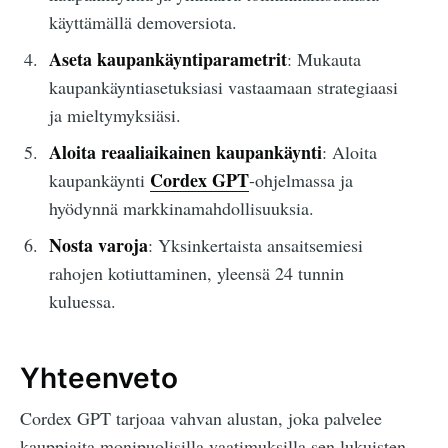
käyttämällä demoversiota.
Aseta kaupankäyntiparametrit
: Mukauta
kaupankäyntiasetuksiasi vastaamaan strategiaasi
ja mieltymyksiäsi.
Aloita reaaliaikainen kaupankäynti
: Aloita
Cordex GPT
kaupankäynti
-ohjelmassa ja
hyödynnä markkinamahdollisuuksia.
Nosta varoja
: Yksinkertaista ansaitsemiesi
rahojen kotiuttaminen, yleensä 24 tunnin
kuluessa.
Yhteenveto
Cordex GPT tarjoaa vahvan alustan, joka palvelee
kauppiaita monipuolisilla vaatimuksilla sen lukuisten