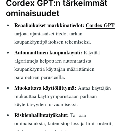
Cordex GPT:n tärkeimmät
ominaisuudet
Reaaliaikaiset markkinatiedot:
Cordex GPT
tarjoaa ajantasaiset tiedot tarkan
kaupankäyntipäätöksen tekemiseksi.
Automaattinen kaupankäynti:
Käyttää
algoritmeja helpottaen automaattista
kaupankäyntiä käyttäjän määrittämien
parametrien perusteella.
Muokattava käyttöliittymä:
Antaa käyttäjän
mukauttaa käyttöympäristöään parhaan
käytettävyyden turvaamiseksi.
Riskienhallintatyökalut:
Tarjoaa
ominaisuuksia, kuten stop loss ja limit orderit,