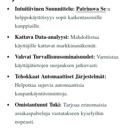
Intuitiivinen Suunnittelu:
Patrinova Se
:n
helppokäyttöisyys sopii kaikentasoisille
kauppiaille.
Kattava Data-analyysi:
Mahdollistaa
käyttäjille kattavat markkinanäkemät.
Vahvat Turvallisuusominaisuudet:
Varmistaa
käyttäjätietojen suojauksen jatkuvasti.
Tehokkaat Automaattiset Järjestelmät:
Helpottaa sujuvia automaattisia
kaupankäyntitoimintoja.
Omistautunut Tuki:
Tarjoaa erinomaisia
asiakaspalveluja vastatakseen kyselyihin
nopeasti.