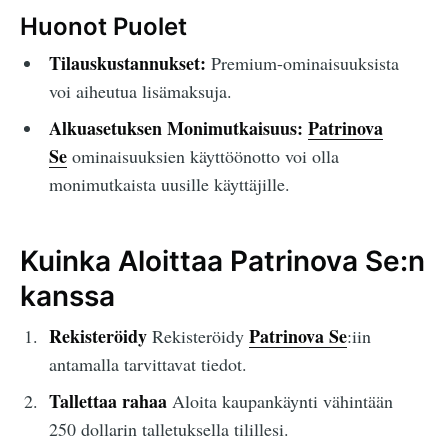
Huonot Puolet
Tilauskustannukset:
Premium-ominaisuuksista
voi aiheutua lisämaksuja.
Alkuasetuksen Monimutkaisuus:
Patrinova
Se
ominaisuuksien käyttöönotto voi olla
monimutkaista uusille käyttäjille.
Kuinka Aloittaa Patrinova Se:n
kanssa
Rekisteröidy
Patrinova Se
Rekisteröidy
:iin
antamalla tarvittavat tiedot.
Tallettaa rahaa
Aloita kaupankäynti vähintään
250 dollarin talletuksella tilillesi.