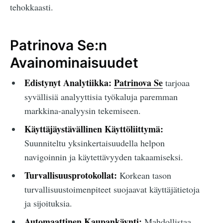
tehokkaasti.
Patrinova Se:n
Avainominaisuudet
Edistynyt Analytiikka:
Patrinova Se
tarjoaa
syvällisiä analyyttisia työkaluja paremman
markkina-analyysin tekemiseen.
Käyttäjäystävällinen Käyttöliittymä:
Suunniteltu yksinkertaisuudella helpon
navigoinnin ja käytettävyyden takaamiseksi.
Turvallisuusprotokollat:
Korkean tason
turvallisuustoimenpiteet suojaavat käyttäjätietoja
ja sijoituksia.
Automaattinen Kaupankäynti:
Mahdollistaa