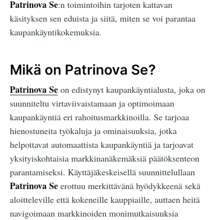
Patrinova Se
:n toimintoihin tarjoten kattavan
käsityksen sen eduista ja siitä, miten se voi parantaa
kaupankäyntikokemuksia.
Mikä on Patrinova Se?
Patrinova Se
on edistynyt kaupankäyntialusta, joka on
suunniteltu virtaviivaistamaan ja optimoimaan
kaupankäyntiä eri rahoitusmarkkinoilla. Se tarjoaa
hienostuneita työkaluja ja ominaisuuksia, jotka
helpottavat automaattista kaupankäyntiä ja tarjoavat
yksityiskohtaisia markkinanäkemäksiä päätöksenteon
parantamiseksi. Käyttäjäkeskeisellä suunnittelullaan
Patrinova Se
erottuu merkittävänä hyödykkeenä sekä
aloitteleville että kokeneille kauppiaille, auttaen heitä
navigoimaan markkinoiden monimutkaisuuksia