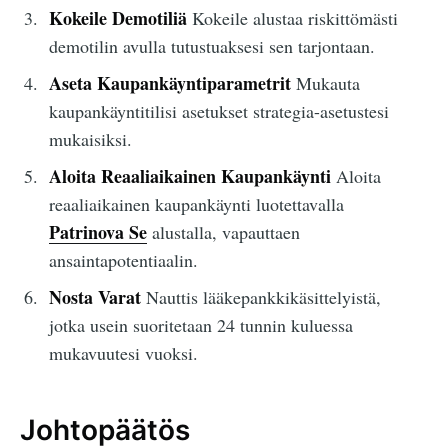
Kokeile Demotiliä
Kokeile alustaa riskittömästi
demotilin avulla tutustuaksesi sen tarjontaan.
Aseta Kaupankäyntiparametrit
Mukauta
kaupankäyntitilisi asetukset strategia-asetustesi
mukaisiksi.
Aloita Reaaliaikainen Kaupankäynti
Aloita
reaaliaikainen kaupankäynti luotettavalla
Patrinova Se
alustalla, vapauttaen
ansaintapotentiaalin.
Nosta Varat
Nauttis lääkepankkikäsittelyistä,
jotka usein suoritetaan 24 tunnin kuluessa
mukavuutesi vuoksi.
Johtopäätös