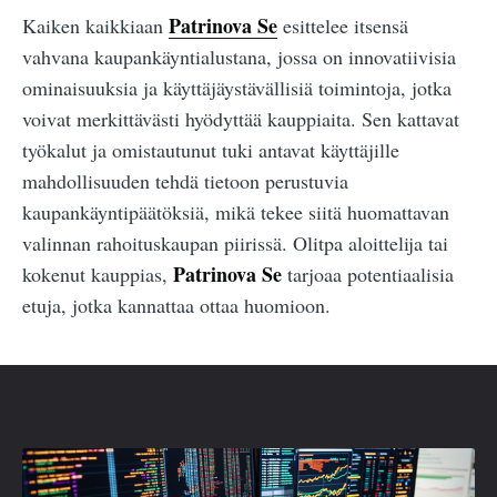
Patrinova Se
Kaiken kaikkiaan
esittelee itsensä
vahvana kaupankäyntialustana, jossa on innovatiivisia
ominaisuuksia ja käyttäjäystävällisiä toimintoja, jotka
voivat merkittävästi hyödyttää kauppiaita. Sen kattavat
työkalut ja omistautunut tuki antavat käyttäjille
mahdollisuuden tehdä tietoon perustuvia
kaupankäyntipäätöksiä, mikä tekee siitä huomattavan
valinnan rahoituskaupan piirissä. Olitpa aloittelija tai
Patrinova Se
kokenut kauppias,
tarjoaa potentiaalisia
etuja, jotka kannattaa ottaa huomioon.