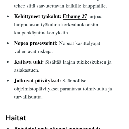
tekee siitä saavutettavan kaikille kauppiaille.
Kehittyneet työkalut:
Ethamg 27
tarjoaa
huipputason työkaluja korkealuokkaisiin
kaupankäyntinäkemyksiin.
Nopea prosessointi:
Nopeat käsittelyajat
vähentävät riskejä.
Kattava tuki:
Sisältää laajan tukikeskuksen ja
asiakastuen.
Jatkuvat päivitykset:
Säännölliset
ohjelmistopäivitykset parantavat toimivuutta ja
turvallisuutta.
Haitat
Rajoitetut maksuttomat ominaisuudet: