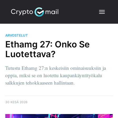
ARVOSTELUT
Ethamg 27: Onko Se
Luotettava?
Tutustu Ethamg 27:n keskeisiin ominaisuuksiin ja
oppia, miksi se on luotettu kaupankäyntityökalu
salkkujen tehokkaaseen hallintaan.
30 KESÄ 2026