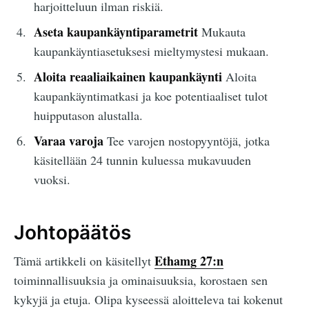
harjoitteluun ilman riskiä.
Aseta kaupankäyntiparametrit
Mukauta
kaupankäyntiasetuksesi mieltymystesi mukaan.
Aloita reaaliaikainen kaupankäynti
Aloita
kaupankäyntimatkasi ja koe potentiaaliset tulot
huipputason alustalla.
Varaa varoja
Tee varojen nostopyyntöjä, jotka
käsitellään 24 tunnin kuluessa mukavuuden
vuoksi.
Johtopäätös
Ethamg 27:n
Tämä artikkeli on käsitellyt
toiminnallisuuksia ja ominaisuuksia, korostaen sen
kykyjä ja etuja. Olipa kyseessä aloitteleva tai kokenut