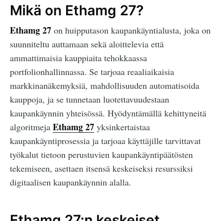
Mikä on Ethamg 27?
Ethamg 27
on huipputason kaupankäyntialusta, joka on
suunniteltu auttamaan sekä aloittelevia että
ammattimaisia kauppiaita tehokkaassa
portfolionhallinnassa. Se tarjoaa reaaliaikaisia
markkinanäkemyksiä, mahdollisuuden automatisoida
kauppoja, ja se tunnetaan luotettavuudestaan
kaupankäynnin yhteisössä. Hyödyntämällä kehittyneitä
Ethamg 27
algoritmeja
yksinkertaistaa
kaupankäyntiprosessia ja tarjoaa käyttäjille tarvittavat
työkalut tietoon perustuvien kaupankäyntipäätösten
tekemiseen, asettaen itsensä keskeiseksi resurssiksi
digitaalisen kaupankäynnin alalla.
Ethamg 27:n keskeiset