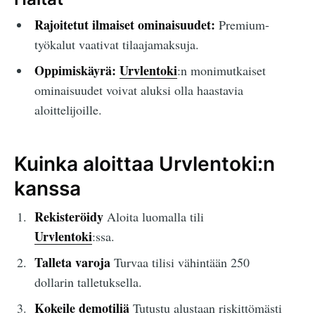
Rajoitetut ilmaiset ominaisuudet:
Premium-
työkalut vaativat tilaajamaksuja.
Oppimiskäyrä:
Urvlentoki
:n monimutkaiset
ominaisuudet voivat aluksi olla haastavia
aloittelijoille.
Kuinka aloittaa Urvlentoki:n
kanssa
Rekisteröidy
Aloita luomalla tili
Urvlentoki
:ssa.
Talleta varoja
Turvaa tilisi vähintään 250
dollarin talletuksella.
Kokeile demotiliä
Tutustu alustaan riskittömästi