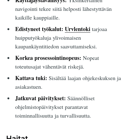
Käyttäjäystävällisyys:
Yksinkertainen
navigointi tekee siitä helposti lähestyttävän
kaikille kauppiaille.
Edistyneet työkalut:
Urvlentoki
tarjoaa
huipputyökaluja ylivoimaisen
kaupankäyntitiedon saavuttamiseksi.
Korkea prosessointinopeus:
Nopeat
toteutusajat vähentävät riskejä.
Kattava tuki:
Sisältää laajan ohjekeskuksen ja
asiakastuen.
Jatkuvat päivitykset:
Säännölliset
ohjelmistopäivitykset parantavat
toiminnallisuutta ja turvallisuutta.
Haitat