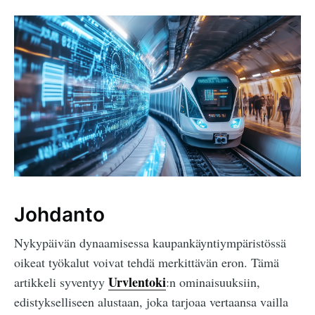
Johdanto
Nykypäivän dynaamisessa kaupankäyntiympäristössä
oikeat työkalut voivat tehdä merkittävän eron. Tämä
Urvlentoki
artikkeli syventyy
:n ominaisuuksiin,
edistykselliseen alustaan, joka tarjoaa vertaansa vailla