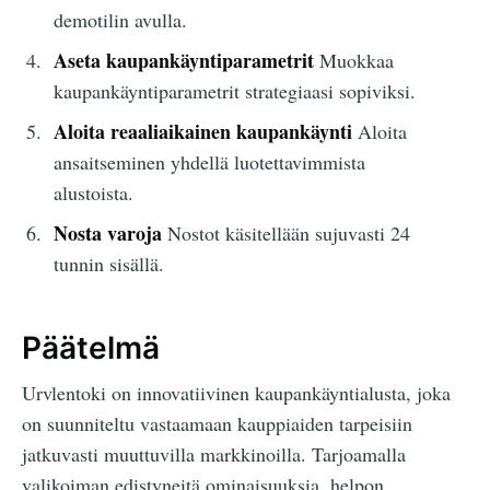
demotilin avulla.
Aseta kaupankäyntiparametrit
Muokkaa
kaupankäyntiparametrit strategiaasi sopiviksi.
Aloita reaaliaikainen kaupankäynti
Aloita
ansaitseminen yhdellä luotettavimmista
alustoista.
Nosta varoja
Nostot käsitellään sujuvasti 24
tunnin sisällä.
Päätelmä
Urvlentoki on innovatiivinen kaupankäyntialusta, joka
on suunniteltu vastaamaan kauppiaiden tarpeisiin
jatkuvasti muuttuvilla markkinoilla. Tarjoamalla
valikoiman edistyneitä ominaisuuksia, helpon