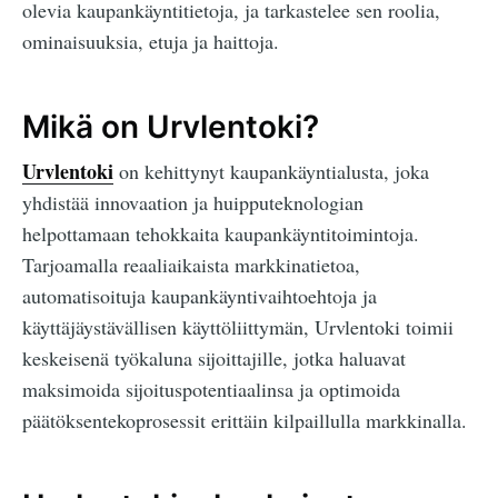
olevia kaupankäyntitietoja, ja tarkastelee sen roolia,
ominaisuuksia, etuja ja haittoja.
Mikä on Urvlentoki?
Urvlentoki
on kehittynyt kaupankäyntialusta, joka
yhdistää innovaation ja huipputeknologian
helpottamaan tehokkaita kaupankäyntitoimintoja.
Tarjoamalla reaaliaikaista markkinatietoa,
automatisoituja kaupankäyntivaihtoehtoja ja
käyttäjäystävällisen käyttöliittymän, Urvlentoki toimii
keskeisenä työkaluna sijoittajille, jotka haluavat
maksimoida sijoituspotentiaalinsa ja optimoida
päätöksentekoprosessit erittäin kilpaillulla markkinalla.