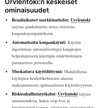
Urvlentoki:n keskeiset
ominaisuudet
Reaaliaikaiset markkinatiedot:
Urvlentoki
tarjoaa ajankohtaista tietoa tietoisiin
kaupankäyntipäätöksiin.
Automatisoitu kaupankäynti:
Käyttää
algoritmeja automatisoitujen kauppojen
helpottamiseen käyttäjän määrittelemien
parametrien perusteella.
Muokattava käyttöliittymä:
Mahdollistaa
käyttäjien henkilökohtaisen alustan
mukauttamisen optimaaliseen käytettävyyteen.
Riskienhallintatyökalut:
Urvlentoki
tarjoaa
ominaisuuksia, kuten stop-loss ja
limiittitoimeksiannot, sijoitusten suojaamiseksi.