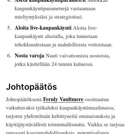
kaupankäyntiparametrejä vastaamaan
mieltymyksiäsi ja strategioitasi.
Aloita live-kaupankäynti
Aloita live-
kaupankäynti alustalla, joka tunnetaan
tehokkuudestaan ja mahdollisista voitoistaan.
Nosta varoja
Nauti vaivattomista nostoista,
jotka käsitellään 24 tunnin kuluessa.
Johtopäätös
Fernly Vaultmere
Johtopäätöksenä
osoittautuu
vaikuttavaksi työkaluksi kaupankäyntimaailmassa,
tarjoten yhdistelmän kehittyneitä ominaisuuksia ja
käyttäjäystävällistä toiminnallisuutta. Vaikka se tarjoaa
runsaasti kasvumahdollisuuksia, potentiaalisten