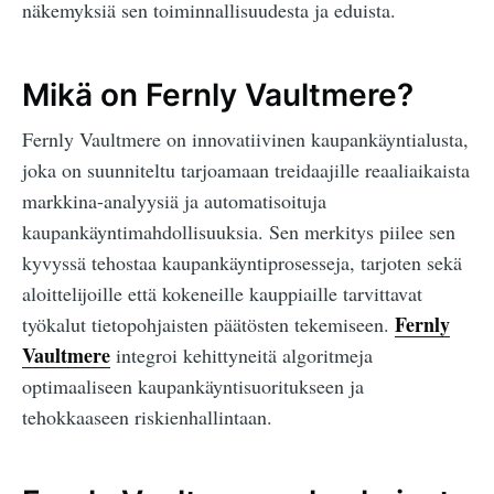
näkemyksiä sen toiminnallisuudesta ja eduista.
Mikä on Fernly Vaultmere?
Fernly Vaultmere on innovatiivinen kaupankäyntialusta,
joka on suunniteltu tarjoamaan treidaajille reaaliaikaista
markkina-analyysiä ja automatisoituja
kaupankäyntimahdollisuuksia. Sen merkitys piilee sen
kyvyssä tehostaa kaupankäyntiprosesseja, tarjoten sekä
aloittelijoille että kokeneille kauppiaille tarvittavat
Fernly
työkalut tietopohjaisten päätösten tekemiseen.
Vaultmere
integroi kehittyneitä algoritmeja
optimaaliseen kaupankäyntisuoritukseen ja
tehokkaaseen riskienhallintaan.