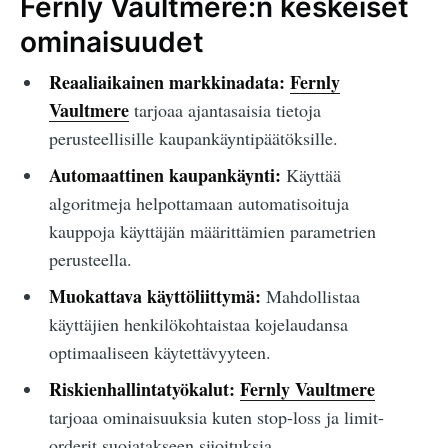
Fernly Vaultmere:n keskeiset
ominaisuudet
Reaaliaikainen markkinadata:
Fernly
Vaultmere
tarjoaa ajantasaisia tietoja
perusteellisille kaupankäyntipäätöksille.
Automaattinen kaupankäynti:
Käyttää
algoritmeja helpottamaan automatisoituja
kauppoja käyttäjän määrittämien parametrien
perusteella.
Muokattava käyttöliittymä:
Mahdollistaa
käyttäjien henkilökohtaistaa kojelaudansa
optimaaliseen käytettävyyteen.
Riskienhallintatyökalut:
Fernly Vaultmere
tarjoaa ominaisuuksia kuten stop-loss ja limit-
orderit suojatakseen sijoituksia.