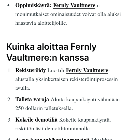
Oppimiskäyrä:
Fernly Vaultmere
:n
monimutkaiset ominaisuudet voivat olla aluksi
haastavia aloittelijoille.
Kuinka aloittaa Fernly
Vaultmere:n kanssa
Rekisteröidy
Fernly Vaultmere
Luo tili
-
alustalla yksinkertaisen rekisteröintiprosessin
avulla.
Talleta varoja
Aloita kaupankäynti vähintään
250 dollarin talletuksella.
Kokeile demotiliä
Kokeile kaupankäyntiä
riskittömästi demotilitoiminnolla.
Aseta kaupankäyntiparametrit
Muokkaa