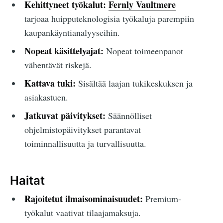
Kehittyneet työkalut:
Fernly Vaultmere
tarjoaa huipputeknologisia työkaluja parempiin
kaupankäyntianalyyseihin.
Nopeat käsittelyajat:
Nopeat toimeenpanot
vähentävät riskejä.
Kattava tuki:
Sisältää laajan tukikeskuksen ja
asiakastuen.
Jatkuvat päivitykset:
Säännölliset
ohjelmistopäivitykset parantavat
toiminnallisuutta ja turvallisuutta.
Haitat
Rajoitetut ilmaisominaisuudet:
Premium-
työkalut vaativat tilaajamaksuja.