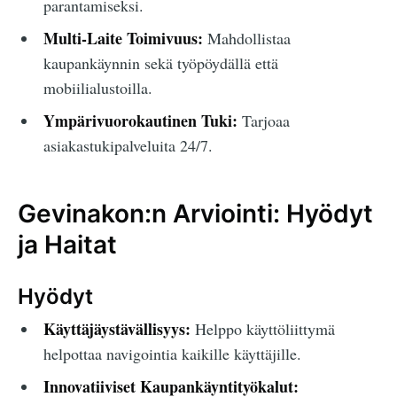
parantamiseksi.
Multi-Laite Toimivuus:
Mahdollistaa
kaupankäynnin sekä työpöydällä että
mobiilialustoilla.
Ympärivuorokautinen Tuki:
Tarjoaa
asiakastukipalveluita 24/7.
Gevinakon:n Arviointi: Hyödyt
ja Haitat
Hyödyt
Käyttäjäystävällisyys:
Helppo käyttöliittymä
helpottaa navigointia kaikille käyttäjille.
Innovatiiviset Kaupankäyntityökalut: