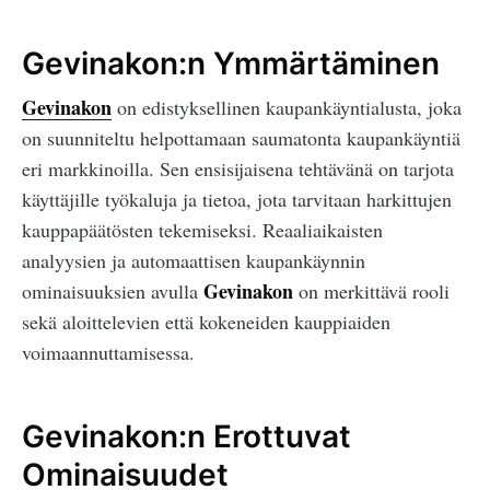
Gevinakon:n Ymmärtäminen
Gevinakon
on edistyksellinen kaupankäyntialusta, joka
on suunniteltu helpottamaan saumatonta kaupankäyntiä
eri markkinoilla. Sen ensisijaisena tehtävänä on tarjota
käyttäjille työkaluja ja tietoa, jota tarvitaan harkittujen
kauppapäätösten tekemiseksi. Reaaliaikaisten
analyysien ja automaattisen kaupankäynnin
Gevinakon
ominaisuuksien avulla
on merkittävä rooli
sekä aloittelevien että kokeneiden kauppiaiden
voimaannuttamisessa.
Gevinakon:n Erottuvat
Ominaisuudet