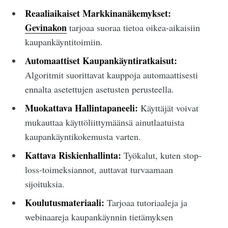
Reaaliaikaiset Markkinanäkemykset:
Gevinakon
tarjoaa suoraa tietoa oikea-aikaisiin
kaupankäyntitoimiin.
Automaattiset Kaupankäyntiratkaisut:
Algoritmit suorittavat kauppoja automaattisesti
ennalta asetettujen asetusten perusteella.
Muokattava Hallintapaneeli:
Käyttäjät voivat
mukauttaa käyttöliittymäänsä ainutlaatuista
kaupankäyntikokemusta varten.
Kattava Riskienhallinta:
Työkalut, kuten stop-
loss-toimeksiannot, auttavat turvaamaan
sijoituksia.
Koulutusmateriaali:
Tarjoaa tutoriaaleja ja
webinaareja kaupankäynnin tietämyksen