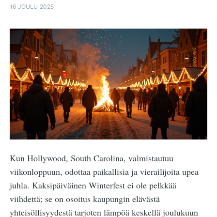
16 JOULU 2025
Kun Hollywood, South Carolina, valmistautuu
viikonloppuun, odottaa paikallisia ja vierailijoita upea
juhla. Kaksipäiväinen Winterfest ei ole pelkkää
viihdettä; se on osoitus kaupungin elävästä
yhteisöllisyydestä tarjoten lämpöä keskellä joulukuun