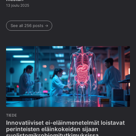
13 joulu 2025
See all 256 posts →
TIEDE
Innovatiiviset ei-eläinmenetelmät loistavat
perinteisten eläinkokeiden sijaan
suolistomikrobiomitutkimuksissa