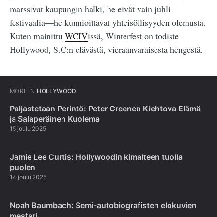
marssivat kaupungin halki, he eivät vain juhli
festivaalia—he kunnioittavat yhteisöllisyyden olemusta.
Kuten mainittu
WCIV
issä, Winterfest on todiste
Hollywood, S.C:n elävästä, vieraanvaraisesta hengestä.
MORE IN
HOLLYWOOD
Paljastetaan Perintö: Peter Greenen Kiehtova Elämä
ja Salaperäinen Kuolema
15 joulu 2025
Jamie Lee Curtis: Hollywoodin kimalteen tuolla
puolen
14 joulu 2025
Noah Baumbach: Semi-autobiografisten elokuvien
mestari