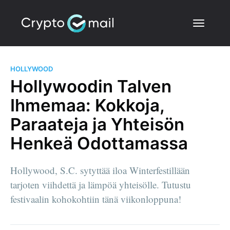
HOLLYWOOD
Hollywoodin Talven
Ihmemaa: Kokkoja,
Paraateja ja Yhteisön
Henkeä Odottamassa
Hollywood, S.C. sytyttää iloa Winterfestillään
tarjoten viihdettä ja lämpöä yhteisölle. Tutustu
festivaalin kohokohtiin tänä viikonloppuna!