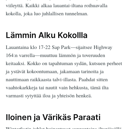
viileyttä. Kaikki alkaa lauantai-iltana roihuavalla
kokolla, joka luo juhlallisen tunnelman.
Lämmin Alku Kokollla
Lauantaina klo 17-22 Sap Park—sijaitsee Highway
164:n varrella—muuttuu lämmön ja toveruuden
keitaaksi. Kokko on tapahtuman sydän, kutsuen perheet
ja ystävät kokoontumaan, jakamaan tarinoita ja
nauttimaan raikkaasta talvi-illasta. Paahdat sitten
vaahtokarkkeja tai nautit vain hehkusta, tämä ilta
varmasti sytyttää iloa ja yhteisön henkeä.
Iloinen ja Värikäs Paraati
Winterfestin juhlat huipentuvat sunnuntaina iltapäivällä,