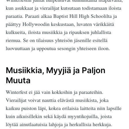
kun asukkaat ja vierailijat kutsutaan todistamaan iloista
paraatia. Paraati alkaa Baptist Hill High Schoolilta ja
päättyy Hollywoodin keskustaan, luvaten värikkäitä
kulkueita, iloista musiikkia ja ripauksen juhlallista
riemua. Se on tilaisuus yhteisön jäsenille esitellä
luovuuttaan ja uppoutua sesongin yhteiseen iloon.
Musiikkia, Myyjiä ja Paljon
Muuta
Winterfest ei jää vain kokkoihin ja paraateihin.
Vierailijat voivat nauttia elävästä musiikista, joka
kaikuu puiston läpi, kokea erilaisia laitteita niin lapsille
kuin aikuisillekin sekä käydä myyntikojuilla, joista
löytää ainutlaatuisia lahjoja ja herkullisia herkkuja.