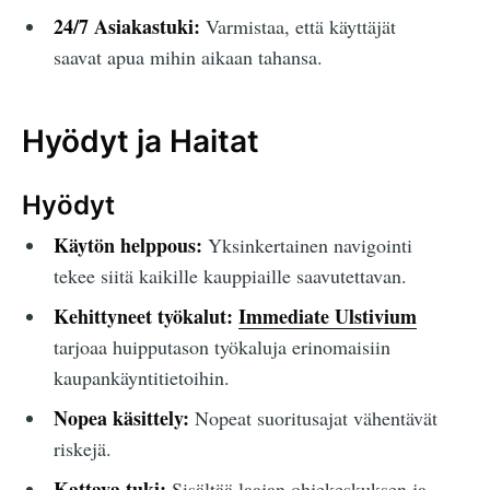
24/7 Asiakastuki:
Varmistaa, että käyttäjät
saavat apua mihin aikaan tahansa.
Hyödyt ja Haitat
Hyödyt
Käytön helppous:
Yksinkertainen navigointi
tekee siitä kaikille kauppiaille saavutettavan.
Kehittyneet työkalut:
Immediate Ulstivium
tarjoaa huipputason työkaluja erinomaisiin
kaupankäyntitietoihin.
Nopea käsittely:
Nopeat suoritusajat vähentävät
riskejä.
Kattava tuki:
Sisältää laajan ohjekeskuksen ja