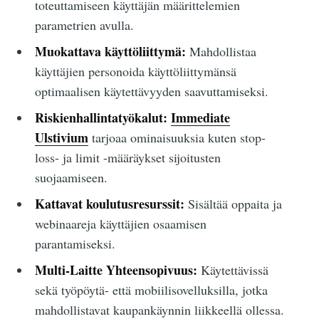
toteuttamiseen käyttäjän määrittelemien
parametrien avulla.
Muokattava käyttöliittymä:
Mahdollistaa
käyttäjien personoida käyttöliittymänsä
optimaalisen käytettävyyden saavuttamiseksi.
Riskienhallintatyökalut:
Immediate
Ulstivium
tarjoaa ominaisuuksia kuten stop-
loss- ja limit -määräykset sijoitusten
suojaamiseen.
Kattavat koulutusresurssit:
Sisältää oppaita ja
webinaareja käyttäjien osaamisen
parantamiseksi.
Multi-Laitte Yhteensopivuus:
Käytettävissä
sekä työpöytä- että mobiilisovelluksilla, jotka
mahdollistavat kaupankäynnin liikkeellä ollessa.