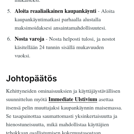
Aloita reaaliaikainen kaupankäynti
- Aloita
kaupankäyntimatkasi parhaalla alustalla
maksimoidaksesi ansaintamahdollisuutesi.
Nosta varoja
- Nosta helposti tulosi, ja nostot
käsitellään 24 tunnin sisällä mukavuuden
vuoksi.
Johtopäätös
Kehittyneiden ominaisuuksien ja käyttäjäystävällisen
Immediate Ulstivium
suunnittelun myötä
asettaa
itsensä pelin muuttajaksi kaupankäynnin maisemassa.
Se tasapainottaa saumattomasti yksinkertaisuutta ja
hienostuneisuutta, mikä mahdollistaa käyttäjien
tehokkaan osallistumisen kokemustasostaan