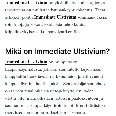
Immediate Ulstivium
on yksi tällainen alusta, jonka
tavoitteena on mullistaa kaupankäyntikokemus. Tämä
Immediate Ulstivium
artikkeli pohtii
-ominaisuuksia,
toimintoja ja kokonaisvaltaista tehokkuutta
kilpailukykyisessä kaupankäyntikentässä.
Mikä on Immediate Ulstivium?
Immediate Ulstivium
on huipputason
kaupankäyntialusta, joka on suunniteltu tarjoamaan
kauppiaille luotettavaa markkinatietoa ja edistyneitä
kaupankäyntimahdollisuuksia. Sen ensisijainen tehtävä
on tarjota reaaliaikaisia tietoja käyttäjien käden
ulottuville, mahdollistaen tietoisen päätöksenteon ja
saumattomat kaupankäyntitoiminnot. Merkittävästi se
merkitsee kaupan murroksellista harppausta,