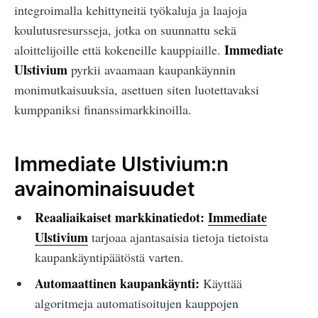
integroimalla kehittyneitä työkaluja ja laajoja
koulutusresursseja, jotka on suunnattu sekä
Immediate
aloittelijoille että kokeneille kauppiaille.
Ulstivium
pyrkii avaamaan kaupankäynnin
monimutkaisuuksia, asettuen siten luotettavaksi
kumppaniksi finanssimarkkinoilla.
Immediate Ulstivium:n
avainominaisuudet
Reaaliaikaiset markkinatiedot:
Immediate
Ulstivium
tarjoaa ajantasaisia tietoja tietoista
kaupankäyntipäätöstä varten.
Automaattinen kaupankäynti:
Käyttää
algoritmeja automatisoitujen kauppojen