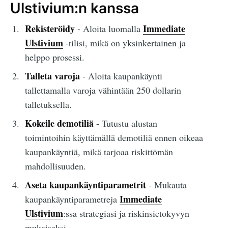
Ulstivium:n kanssa
Rekisteröidy
Immediate
- Aloita luomalla
Ulstivium
-tilisi, mikä on yksinkertainen ja
helppo prosessi.
Talleta varoja
- Aloita kaupankäynti
tallettamalla varoja vähintään 250 dollarin
talletuksella.
Kokeile demotiliä
- Tutustu alustan
toimintoihin käyttämällä demotiliä ennen oikeaa
kaupankäyntiä, mikä tarjoaa riskittömän
mahdollisuuden.
Aseta kaupankäyntiparametrit
- Mukauta
Immediate
kaupankäyntiparametreja
Ulstivium
:ssa strategiasi ja riskinsietokyvyn
mukaiseksi.