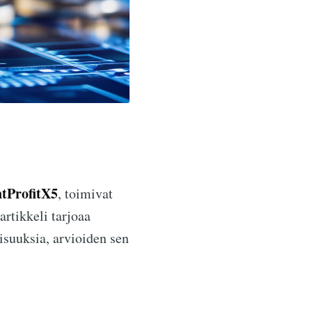
ntProfitX5
, toimivat
artikkeli tarjoaa
aisuuksia, arvioiden sen