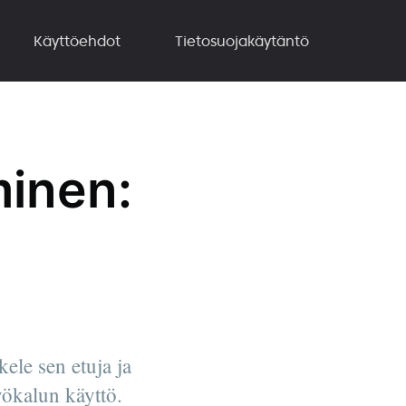
Käyttöehdot
Tietosuojakäytäntö
minen:
ele sen etuja ja
yökalun käyttö.