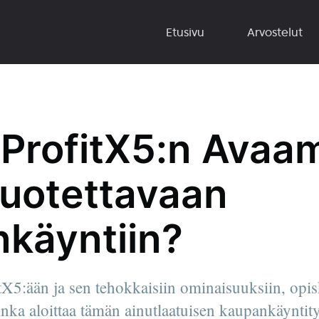
Etusivu
Arvostelut
tProfitX5:n Avaa
 Luotettavaan
käyntiin?
tX5:ään ja sen tehokkaisiin ominaisuuksiin, opisk
inka aloittaa tämän ainutlaatuisen kaupankäyntit