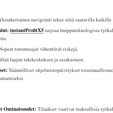
ksinkertainen navigointi tekee siitä saatavilla kaikille
lut:
instantProfitX5
tarjoaa huipputeknologisia työka
hin.
opeat toteutusajat vähentävät riskejä.
ltää laajan tukikeskuksen ja asiakastuen.
set:
Säännölliset ohjelmistopäivitykset toiminnallisuu
antamiseksi.
et Ominaisuudet:
Tilaukset vaativat maksullisia työkal