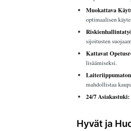
Muokattava Käytt
optimaalisen käyte
Riskienhallintaty
sijoitusten suojaam
Kattavat Opetusre
lisäämiseksi.
Laiteriippumaton
mahdollistaa kaupa
24/7 Asiakastuki:
Hyvät ja Hu