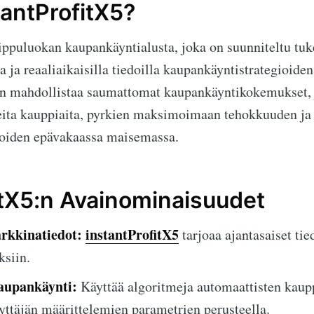
tantProfitX5?
ppuluokan kaupankäyntialusta, joka on suunniteltu tuk
la ja reaaliaikaisilla tiedoilla kaupankäyntistrategioid
 on mahdollistaa saumattomat kaupankäyntikokemukset, 
neita kauppiaita, pyrkien maksimoimaan tehokkuuden ja p
noiden epävakaassa maisemassa.
itX5:n Avainominaisuudet
rkkinatiedot:
instantProfitX5
tarjoaa ajantasaiset tied
ksiin.
aupankäynti:
Käyttää algoritmeja automaattisten kaup
yttäjän määrittelemien parametrien perusteella.