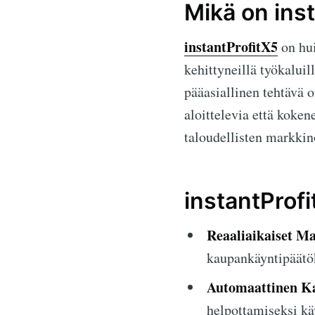
Mikä on ins
instantProfitX5
on hui
kehittyneillä työkaluil
pääasiallinen tehtävä
aloittelevia että koke
taloudellisten markki
instantProf
Reaaliaikaiset Ma
kaupankäyntipäätö
Automaattinen K
helpottamiseksi kä