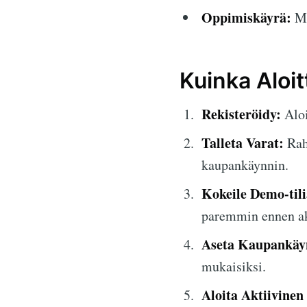
Oppimiskäyrä:
Mo
Kuinka Aloit
Rekisteröidy:
Aloi
Talleta Varat:
Raho
kaupankäynnin.
Kokeile Demo-tili
paremmin ennen ak
Aseta Kaupankäyn
mukaisiksi.
Aloita Aktiivine