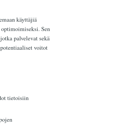
emaan käyttäjiä
en optimoimiseksi. Sen
jotka palvelevat sekä
otentiaaliset voitot
ot tietoisiin
pojen