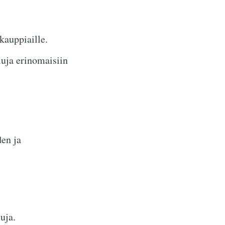
 kauppiaille.
luja erinomaisiin
den ja
uja.