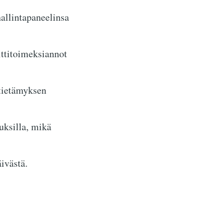
allintapaneelinsa
ittitoimeksiannot
 tietämyksen
uksilla, mikä
ivästä.