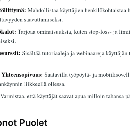
öliittymä:
Mahdollistaa käyttäjien henkilökohtaistaa h
ttävyyden saavuttamiseksi.
ökalut:
Tarjoaa ominaisuuksia, kuten stop-loss- ja limi
iseksi.
surssit:
Sisältää tutoriaaleja ja webinaareja käyttäjän
 Yhteensopivuus:
Saatavilla työpöytä- ja mobiilisovell
nkäynnin liikkeellä ollessa.
Varmistaa, että käyttäjät saavat apua milloin tahansa pä
onot Puolet