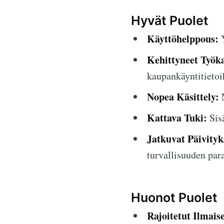
Hyvät Puolet
Käyttöhelppous:
Y
Kehittyneet Työka
kaupankäyntitietoi
Nopea Käsittely:
N
Kattava Tuki:
Sisä
Jatkuvat Päivityk
turvallisuuden par
Huonot Puolet
Rajoitetut Ilmais