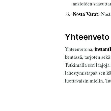
ansioiden saavuttam
Nosta Varat:
Nosta
Yhteenveto
instant
Yhteenvetona,
kentässä, tarjoten se
Tutkimalla sen laajoja 
lähestymistapaa sen kä
luottavaisin mielin. Tu