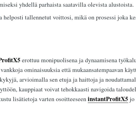
iseksi yhdellä parhaista saatavilla olevista alustoista.
 helposti tallennetut voittosi, mikä on prosessi joka ke
ProfitX5
erottuu monipuolisena ja dynaamisena työkal
kä vankkoja ominaisuuksia että mukaansatempaavan käy
kykyjä, arvioimalla sen etuja ja haittoja ja noudattamal
yttöön, kauppiaat voivat tehokkaasti navigoida taloudel
instantProfitX5
tustu lisätietoja varten osoitteeseen
jo 