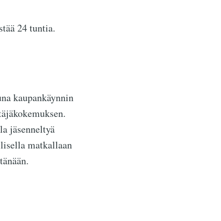
stää 24 tuntia.
una kaupankäynnin
ttäjäkokemuksen.
la jäsenneltyä
lisella matkallaan
tänään.