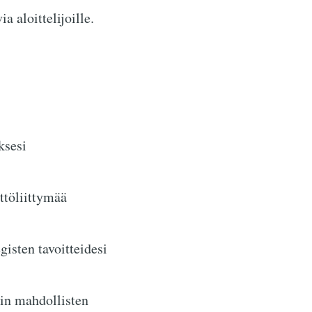
 aloittelijoille.
ksesi
ttöliittymää
isten tavoitteidesi
iin mahdollisten