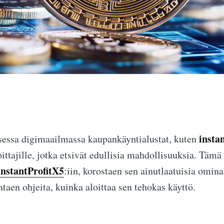
insta
sessa digimaailmassa kaupankäyntialustat, kuten
oittajille, jotka etsivät edullisia mahdollisuuksia. Tämä 
instantProfitX5
:iin, korostaen sen ainutlaatuisia omin
antaen ohjeita, kuinka aloittaa sen tehokas käyttö.