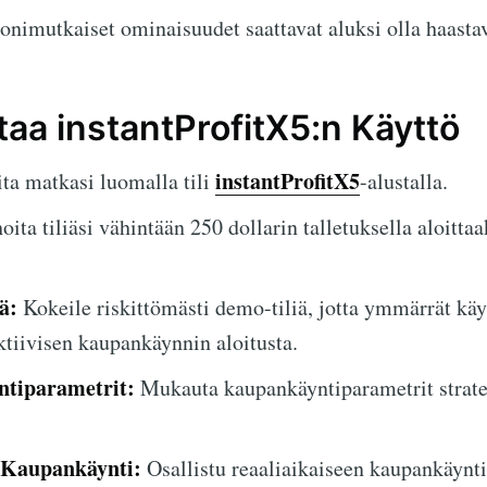
nimutkaiset ominaisuudet saattavat aluksi olla haastavia
taa instantProfitX5:n Käyttö
instantProfitX5
ta matkasi luomalla tili
-alustalla.
ita tiliäsi vähintään 250 dollarin talletuksella aloittaa
ä:
Kokeile riskittömästi demo-tiliä, jotta ymmärrät käy
tiivisen kaupankäynnin aloitusta.
tiparametrit:
Mukauta kaupankäyntiparametrit strateg
n Kaupankäynti:
Osallistu reaaliaikaiseen kaupankäynt