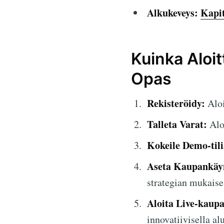
Alkukeveys:
Kapi
Kuinka Aloit
Opas
Rekisteröidy:
Aloi
Talleta Varat:
Aloi
Kokeile Demo-tili
Aseta Kaupankäyn
strategian mukaises
Aloita Live-kaup
innovatiivisella alu