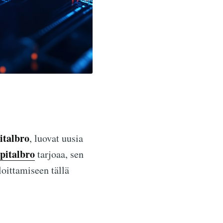
italbro
, luovat uusia
pitalbro
tarjoaa, sen
loittamiseen tällä