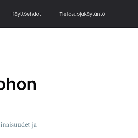
Käyttöehdot
Tietosuojakäytäntö
Johon
inaisuudet ja