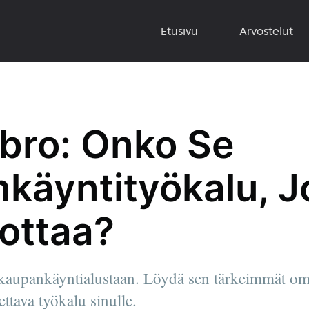
Etusivu
Arvostelut
lbro: Onko Se
käyntityökalu, 
uottaa?
kaupankäyntialustaan. Löydä sen tärkeimmät om
ettava työkalu sinulle.