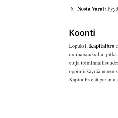
Nosta Varat:
Pyydä
Koonti
Kapitalbro
Lopuksi,
e
ominaisuuksilla, jotka
etuja toiminnallisuuden
oppimiskäyrää ennen si
Kapitalbro:ää parantaa