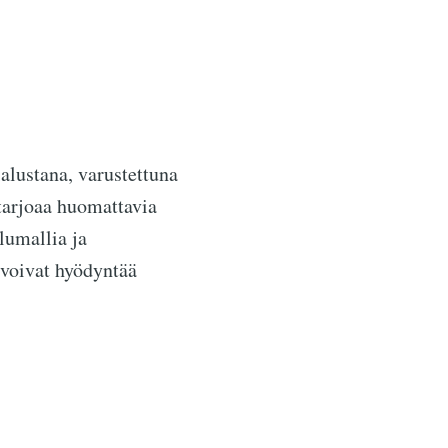
alustana, varustettuna
 tarjoaa huomattavia
lumallia ja
 voivat hyödyntää