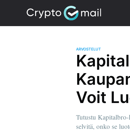
ARVOSTELUT
Kapita
Kaupan
Voit L
Tutustu Kapitalbro-
selvitä, onko se luot