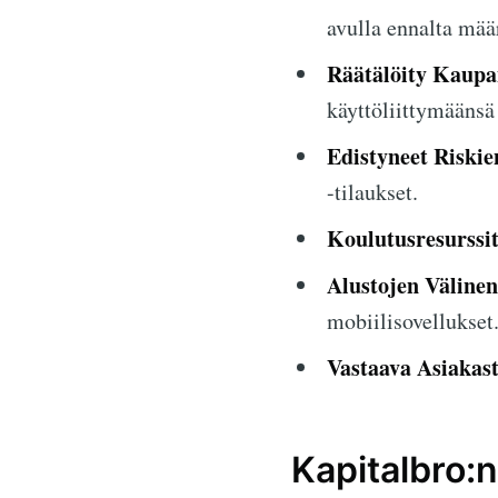
avulla ennalta määr
Räätälöity Kaup
käyttöliittymäänsä
Edistyneet Riskie
-tilaukset.
Koulutusresurssit
Alustojen Välinen
mobiilisovellukset
Vastaava Asiakast
Kapitalbro:n