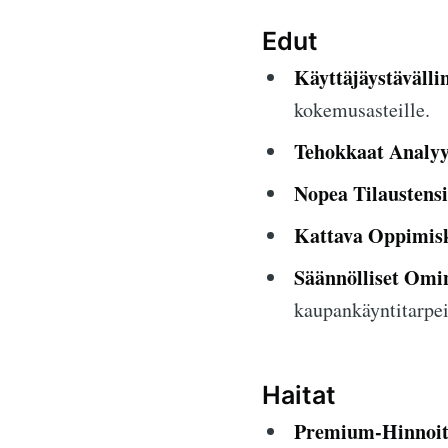
Edut
Käyttäjäystävälli
kokemusasteille.
Tehokkaat Analyy
Nopea Tilaustensi
Kattava Oppimis
Säännölliset Omin
kaupankäyntitarpei
Haitat
Premium-Hinnoitt