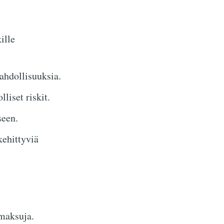
ille
ahdollisuuksia.
iset riskit.
seen.
ehittyviä
ämaksuja.