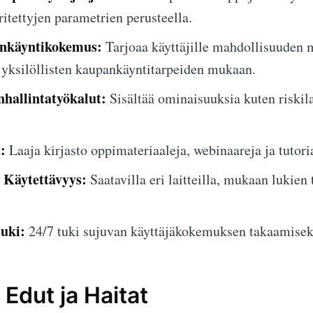
itettyjen parametrien perusteella.
ankäyntikokemus:
Tarjoaa käyttäjille mahdollisuuden 
 yksilöllisten kaupankäyntitarpeiden mukaan.
nhallintatyökalut:
Sisältää ominaisuuksia kuten riskila
:
Laaja kirjasto oppimateriaaleja, webinaareja ja tutori
 Käytettävyys:
Saatavilla eri laitteilla, mukaan lukien
.
uki:
24/7 tuki sujuvan käyttäjäkokemuksen takaamisek
 Edut ja Haitat