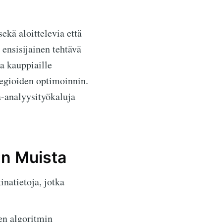
ekä aloittelevia että
ensisijainen tehtävä
aa kauppiaille
tegioiden optimoinnin.
a-analyysityökaluja
:n Muista
inatietoja, jotka
en algoritmin