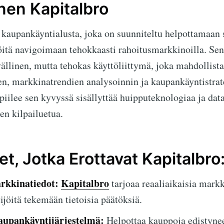
en Kapitalbro
kaupankäyntialusta, joka on suunniteltu helpottamaan s
itä navigoimaan tehokkaasti rahoitusmarkkinoilla. Sen 
vällinen, mutta tehokas käyttöliittymä, joka mahdollist
en, markkinatrendien analysoinnin ja kaupankäyntistra
piilee sen kyvyssä sisällyttää huipputeknologiaa ja dat
een kilpailuetua.
t, Jotka Erottavat Kapitalbro
rkkinatiedot:
Kapitalbro
tarjoaa reaaliaikaisia markk
ijöitä tekemään tietoisia päätöksiä.
upankäyntijärjestelmä:
Helpottaa kauppoja edistyne