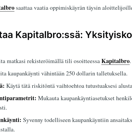
talbro
saattaa vaatia oppimiskäyrän täysin aloittelijoill
taa Kapitalbro:ssä: Yksityisk
Kapitalbro
ta matkasi rekisteröimällä tili osoitteessa
.
ta kaupankäynti vähintään 250 dollarin talletuksella.
ä:
Käytä tätä riskitöntä vaihtoehtoa tutustuaksesi alust
tiparametrit:
Mukauta kaupankäyntiasetukset henkil
ti.
ankäynti:
Syvenny todelliseen kaupankäyntiin ansaitakse
stalla.