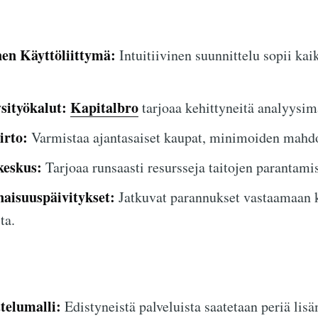
nen Käyttöliittymä:
Intuitiivinen suunnittelu sopii kaik
sityökalut:
Kapitalbro
tarjoaa kehittyneitä analyysim
irto:
Varmistaa ajantasaiset kaupat, minimoiden mahdoll
keskus:
Tarjoaa runsaasti resursseja taitojen parantami
aisuuspäivitykset:
Jatkuvat parannukset vastaamaan k
ta.
elumalli:
Edistyneistä palveluista saatetaan periä lis