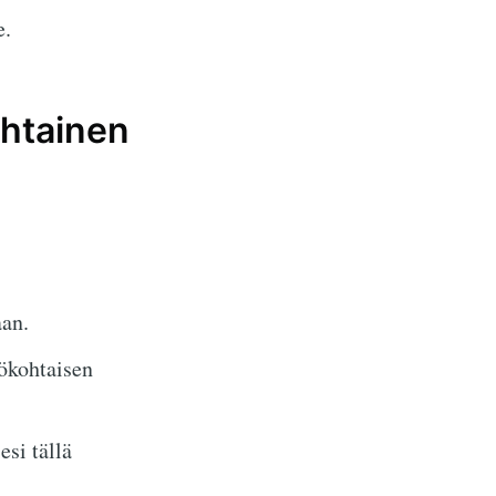
e.
ohtainen
aan.
ökohtaisen
si tällä