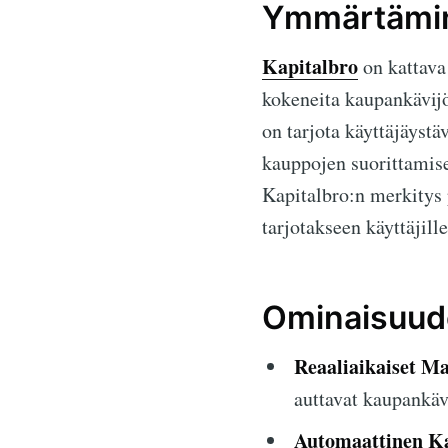
Ymmärtämin
Kapitalbro
on kattava 
kokeneita kaupankävijö
on tarjota käyttäjäystä
kauppojen suorittamis
Kapitalbro:n merkitys 
tarjotakseen käyttäjill
Ominaisuude
Reaaliaikaiset Ma
auttavat kaupankäv
Automaattinen Ka