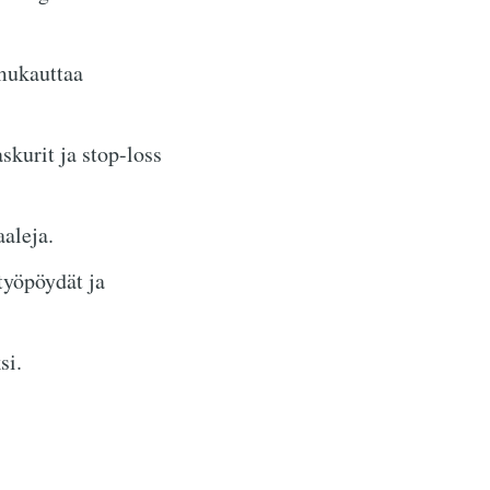
mukauttaa
skurit ja stop-loss
aaleja.
 työpöydät ja
si.