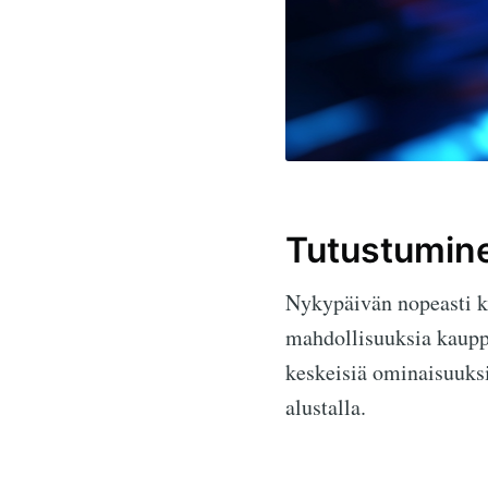
Tutustumine
Nykypäivän nopeasti ka
mahdollisuuksia kauppi
keskeisiä ominaisuuksia
alustalla.