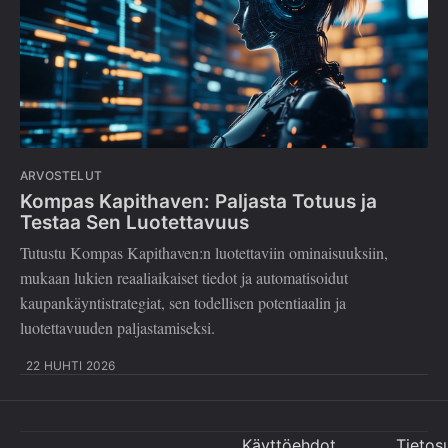
ARVOSTELUT
Kompas Kapithaven: Paljasta Totuus ja
Testaa Sen Luotettavuus
Tutustu Kompas Kapithaven:n luotettaviin ominaisuuksiin,
mukaan lukien reaaliaikaiset tiedot ja automatisoidut
kaupankäyntistrategiat, sen todellisen potentiaalin ja
luotettavuuden paljastamiseksi.
22 HUHTI 2026
Käyttöehdot
Tietos