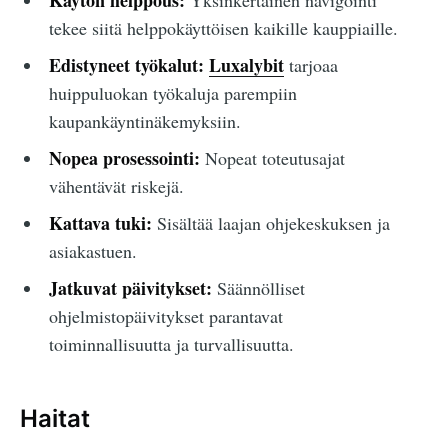
Käytön helppous:
Yksinkertainen navigointi
tekee siitä helppokäyttöisen kaikille kauppiaille.
Edistyneet työkalut:
Luxalybit
tarjoaa
huippuluokan työkaluja parempiin
kaupankäyntinäkemyksiin.
Nopea prosessointi:
Nopeat toteutusajat
vähentävät riskejä.
Kattava tuki:
Sisältää laajan ohjekeskuksen ja
asiakastuen.
Jatkuvat päivitykset:
Säännölliset
ohjelmistopäivitykset parantavat
toiminnallisuutta ja turvallisuutta.
Haitat