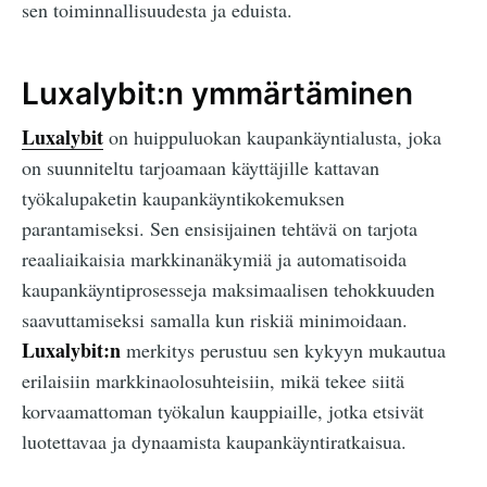
sen toiminnallisuudesta ja eduista.
Luxalybit:n ymmärtäminen
Luxalybit
on huippuluokan kaupankäyntialusta, joka
on suunniteltu tarjoamaan käyttäjille kattavan
työkalupaketin kaupankäyntikokemuksen
parantamiseksi. Sen ensisijainen tehtävä on tarjota
reaaliaikaisia markkinanäkymiä ja automatisoida
kaupankäyntiprosesseja maksimaalisen tehokkuuden
saavuttamiseksi samalla kun riskiä minimoidaan.
Luxalybit:n
merkitys perustuu sen kykyyn mukautua
erilaisiin markkinaolosuhteisiin, mikä tekee siitä
korvaamattoman työkalun kauppiaille, jotka etsivät
luotettavaa ja dynaamista kaupankäyntiratkaisua.