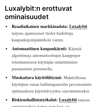
Luxalybit:n erottuvat
ominaisuudet
Reaaliaikainen markkinadata:
Luxalybit
tarjoaa ajantasaiset tiedot harkittuja
kaupankäyntipäätöksiä varten.
Automaattinen kaupankäynti:
Käyttää
algoritmeja automatisoitujen kauppojen
toteuttamiseen käyttäjän määrittämien
parametrien perusteella.
Muokattava käyttöliittymä:
Mahdollistaa
käyttäjien oman hallintapaneelin personoinnin
optimaalisen käytettävyyden saavuttamiseksi.
Riskienshallintatyökalut:
Luxalybit
tarjoaa
ominaisuuksia kuten stop loss- ja