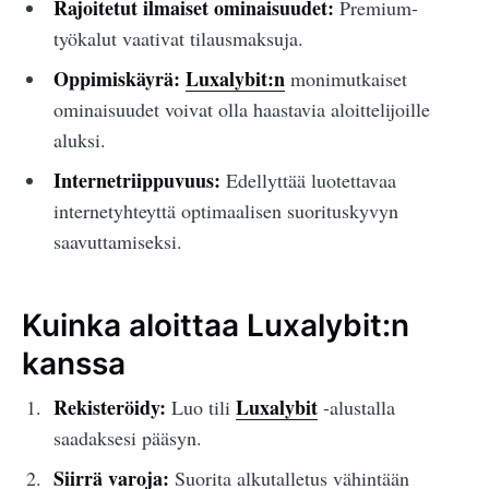
Rajoitetut ilmaiset ominaisuudet:
Premium-
työkalut vaativat tilausmaksuja.
Oppimiskäyrä:
Luxalybit:n
monimutkaiset
ominaisuudet voivat olla haastavia aloittelijoille
aluksi.
Internetriippuvuus:
Edellyttää luotettavaa
internetyhteyttä optimaalisen suorituskyvyn
saavuttamiseksi.
Kuinka aloittaa Luxalybit:n
kanssa
Rekisteröidy:
Luxalybit
Luo tili
-alustalla
saadaksesi pääsyn.
Siirrä varoja:
Suorita alkutalletus vähintään