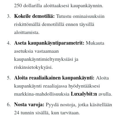
250 dollarilla aloittaaksesi kaupankäynnin.
Kokeile demotiliä:
Tutustu ominaisuuksiin
riskittömällä demotilillä ennen täysillä
aloittamista.
Aseta kaupankäyntiparametrit:
Mukauta
asetuksia vastaamaan
kaupankäyntimieltymyksiäsi ja
riskinsietokykyäsi.
Aloita reaaliaikainen kaupankäynti:
Aloita
kaupankäynti reaaliajassa hyödyntääksesi
Luxalybit:n
markkina-mahdollisuuksia
avulla.
Nosta varoja:
Pyydä nostoja, jotka käsitellään
24 tunnin sisällä, kun tarvitaan.