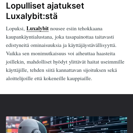
Lopulliset ajatukset
Luxalybit:stä
Luxalybit
Lopuksi,
nousee esiin tehokkaana
kaupankäyntialustana, joka tasapainottaa taitavasti
edistyneitä ominaisuuksia ja käyttäjäystävällisyyttä.
Vaikka sen monimutkaisuus voi aiheuttaa haasteita
joillekin, mahdolliset hyödyt ylittävät haitat useimmille
käyttäjille, tehden siitä kannattavan sijoituksen sekä
aloittelijoille että kokeneille kauppiaille.