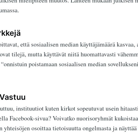
a julkisen mielipiteen muutos. Lähteen mukaan julkisen 
tumassa.
kkejä
ittavat, että sosiaalisen median käyttäjämäärä kasvaa, 
ovat tilejä, mutta käyttävät niitä huomattavasti vähem
 “onnistuin poistamaan sosiaalisen median sovellukseni”
 Vastuu
ttuu, instituutiot kuten kirkot sopeutuvat usein hitaas
della Facebook-sivua? Voivatko nuorisoryhmät kukoista
n yhteisöjen osoittaa tietoisuutta ongelmasta ja näyttä