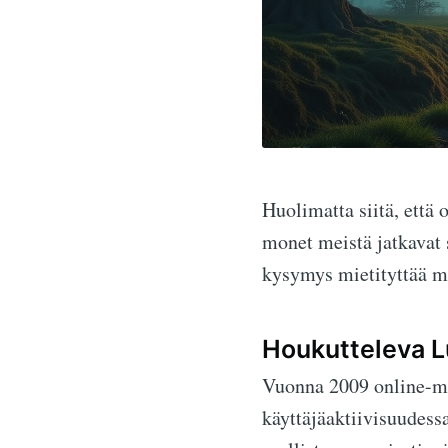
Huolimatta siitä, että 
monet meistä jatkavat 
kysymys mietityttää m
Houkutteleva 
Vuonna 2009 online-maa
käyttäjäaktiivisuudess