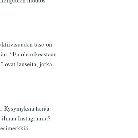
mielipiteen muutos
aktiivisuuden taso on
män. “En ole oikeastaan
 ovat lauseita, jotka
ti. Kysymyksiä herää:
a ilman Instagramia?
ä esimerkkiä