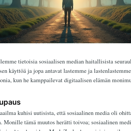
olemme tietoisia sosiaalisen median haitallisista seurau
sen käyttöä ja jopa antavat lastemme ja lastenlastemme
onia, kun he kamppailevat digitaalisen elämän monimu
Lupaus
ilma kuhisi uutisista, että sosiaalinen media oli ohitt
a. Monille tämä muutos herätti toivoa; sosiaalinen medi