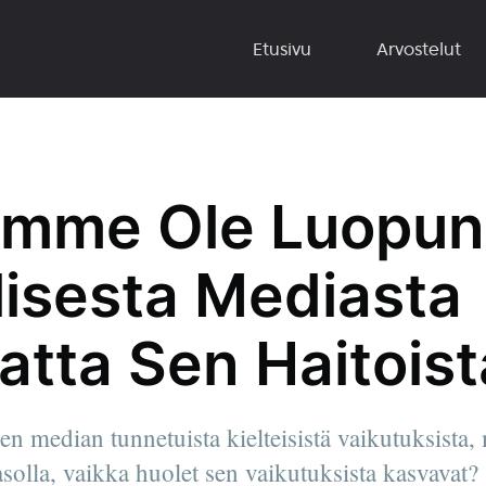
Etusivu
Arvostelut
Emme Ole Luopun
lisesta Mediasta
atta Sen Haitoist
sen median tunnetuista kielteisistä vaikutuksista
asolla, vaikka huolet sen vaikutuksista kasvavat?