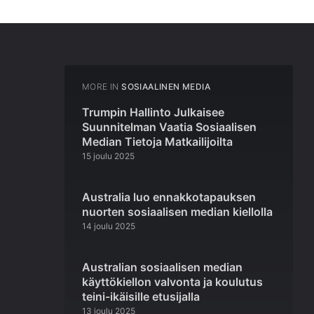
MORE IN
SOSIAALINEN MEDIA
Trumpin Hallinto Julkaisee
Suunnitelman Vaatia Sosiaalisen
Median Tietoja Matkailijoilta
15 joulu 2025
Australia luo ennakkotapauksen
nuorten sosiaalisen median kiellolla
14 joulu 2025
Australian sosiaalisen median
käyttökiellon valvonta ja koulutus
teini-ikäisille etusijalla
13 joulu 2025