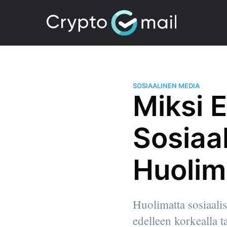
SOSIAALINEN MEDIA
Miksi 
Sosiaa
Huolim
Huolimatta sosiaali
edelleen korkealla t