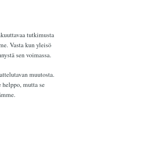
vakuuttavaa tutkimusta
me. Vasta kun yleisö
nnystä sen voimassa.
jattelutavan muutosta.
e helppo, mutta se
äämme.