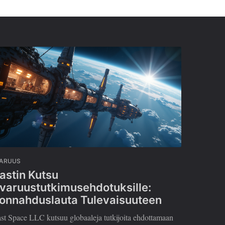
VARUUS
astin Kutsu
varuustutkimusehdotuksille:
onnahduslauta Tulevaisuuteen
st Space LLC kutsuu globaaleja tutkijoita ehdottamaan