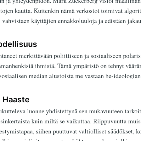
n ja yhteydenpidon. Mark Zuckerberg visioi maailman, 
ojen kautta. Kuitenkin nämä verkostot toimivat algorit
vahvistaen käyttäjien ennakkoluuloja ja edistäen jaka
odellisuus
aneet merkittävään poliittiseen ja sosiaaliseen polaris
amanhenkisiä ihmisiä. Tämä ympäristö on tehnyt väärän
siaalisen median alustoista me vastaan he-ideologian k
n Haaste
kutteleva luonne yhdistettynä sen mukavuuteen tarkoitt
sinkertaista kuin miltä se vaikuttaa. Riippuvuutta muis
stymistapaa, siihen puuttuvat valtiolliset säädökset, k