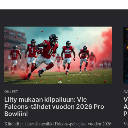
OHJEET
A
Liity mukaan kilpailuun: Vie
V
Falcons-tähdet vuoden 2026 Pro
A
Bowliin!
P
Kiirehdi ja äänestä suosikki Falcons-pelaajiasi vuoden 2026
Va