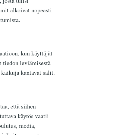
josta tulisi
mit alkoivat nopeasti
utumista.
aatioon, kun käyttäjät
 tiedon leviämisestä
aikuja kantavat salit.
aa, että siihen
tuttava käytös vaatii
oulutus, media,