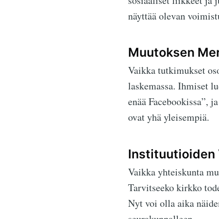
sosiaaliset liikkeet j
näyttää olevan voimis
Muutoksen Mer
Vaikka tutkimukset oso
laskemassa. Ihmiset lu
enää Facebookissa”, ja
ovat yhä yleisempiä.
Instituutioiden
Vaikka yhteiskunta muu
Tarvitseeko kirkko to
Nyt voi olla aika näide
seurakunnalleen.