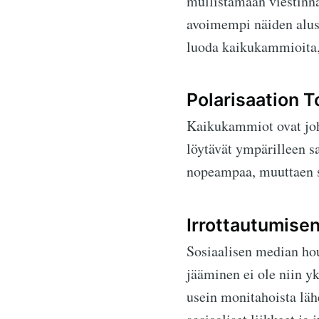
mullistamaan viestinnä
avoimempi näiden alust
luoda kaikukammioita, 
Polarisaation T
Kaikukammiot ovat joht
löytävät ympärilleen s
nopeampaa, muuttaen so
Irrottautumise
Sosiaalisen median hou
jääminen ei ole niin yk
usein monitahoista lähe