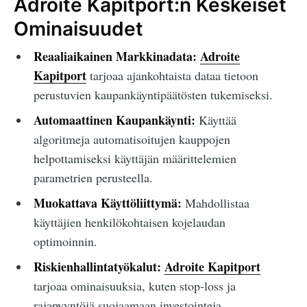
Adroite Kapitport:n Keskeiset
Ominaisuudet
Reaaliaikainen Markkinadata:
Adroite
Kapitport
tarjoaa ajankohtaista dataa tietoon
perustuvien kaupankäyntipäätösten tukemiseksi.
Automaattinen Kaupankäynti:
Käyttää
algoritmeja automatisoitujen kauppojen
helpottamiseksi käyttäjän määrittelemien
parametrien perusteella.
Muokattava Käyttöliittymä:
Mahdollistaa
käyttäjien henkilökohtaisen kojelaudan
optimoinnin.
Riskienhallintatyökalut:
Adroite Kapitport
tarjoaa ominaisuuksia, kuten stop-loss ja
rajapyyntöjä suojaamaan investointeja.