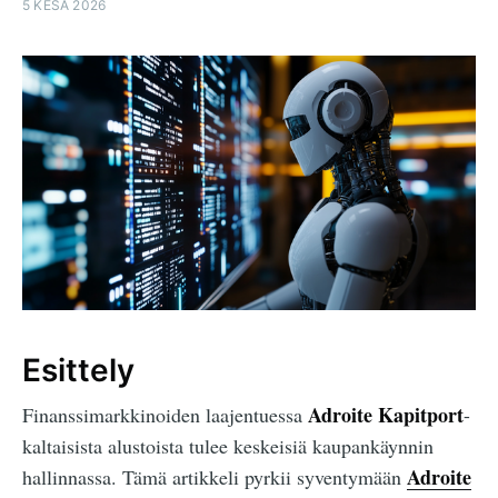
5 KESÄ 2026
Esittely
Adroite Kapitport
Finanssimarkkinoiden laajentuessa
-
kaltaisista alustoista tulee keskeisiä kaupankäynnin
Adroite
hallinnassa. Tämä artikkeli pyrkii syventymään