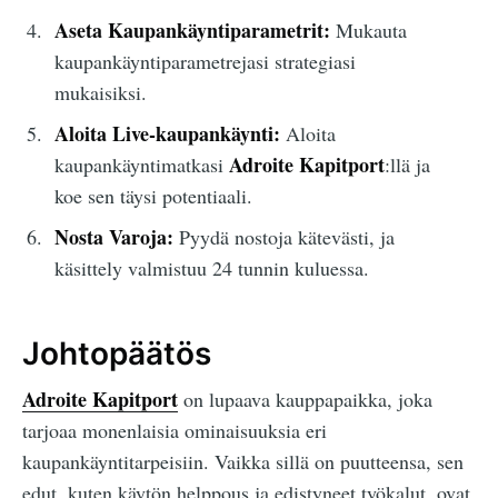
Aseta Kaupankäyntiparametrit:
Mukauta
kaupankäyntiparametrejasi strategiasi
mukaisiksi.
Aloita Live-kaupankäynti:
Aloita
Adroite Kapitport
kaupankäyntimatkasi
:llä ja
koe sen täysi potentiaali.
Nosta Varoja:
Pyydä nostoja kätevästi, ja
käsittely valmistuu 24 tunnin kuluessa.
Johtopäätös
Adroite Kapitport
on lupaava kauppapaikka, joka
tarjoaa monenlaisia ominaisuuksia eri
kaupankäyntitarpeisiin. Vaikka sillä on puutteensa, sen
edut, kuten käytön helppous ja edistyneet työkalut, ovat