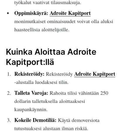
työkalut vaativat tilausmaksuja.
Oppimiskäyrä:
Adroite Kapitport
monimutkaiset ominaisuudet voivat olla aluksi
haasteellisia aloittelijoille.
Kuinka Aloittaa Adroite
Kapitport:llä
Rekisteröidy:
Adroite Kapitport
Rekisteröidy
-alustalla luodaksesi tilin.
Talleta Varoja:
Rahoita tilisi vähintään 250
dollarin talletuksella aloittaaksesi
kaupankäynnin.
Kokeile Demotiliä:
Käytä demoversiota
tutustuaksesi alustaan ilman riskiä.