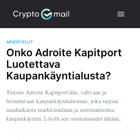
ARVOSTELUT
Onko Adroite Kapitport
Luotettava
Kaupankäyntialusta?
Tutustu Adroite Kapitport:ään, vahvaan ja
luotettavaan kaupankäyntialustaan, joka tarjoaa
reaaliaikaista markkinadataa ja automatisoitua
kaupankäyntiä. Löydä sen ominaisuudet tänään.