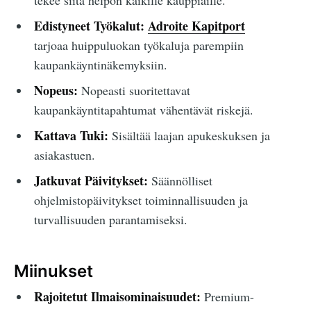
tekee siitä helpon kaikille kauppiaille.
Edistyneet Työkalut:
Adroite Kapitport
tarjoaa huippuluokan työkaluja parempiin
kaupankäyntinäkemyksiin.
Nopeus:
Nopeasti suoritettavat
kaupankäyntitapahtumat vähentävät riskejä.
Kattava Tuki:
Sisältää laajan apukeskuksen ja
asiakastuen.
Jatkuvat Päivitykset:
Säännölliset
ohjelmistopäivitykset toiminnallisuuden ja
turvallisuuden parantamiseksi.
Miinukset
Rajoitetut Ilmaisominaisuudet:
Premium-