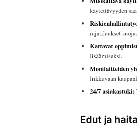
Muokattava käytt
käytettävyyden saa
Riskienhallintaty
rajatilaukset suoja
Kattavat oppimisr
lisäämiseksi.
Monilaitteiden y
liikkuvaan kaupank
24/7 asiakastuki:
Edut ja haita