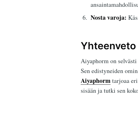
ansaintamahdollisu
Nosta varoja:
Käsi
Yhteenveto
Aiyaphorm on selvästi
Sen edistyneiden omina
Aiyaphorm
tarjoaa eri
sisään ja tutki sen kok