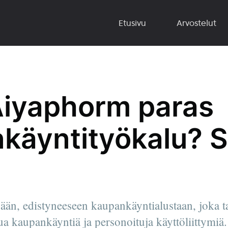
Etusivu
Arvostelut
iyaphorm paras
käyntityökalu? S
än, edistyneeseen kaupankäyntialustaan, joka tar
tua kaupankäyntiä ja personoituja käyttöliittymiä.