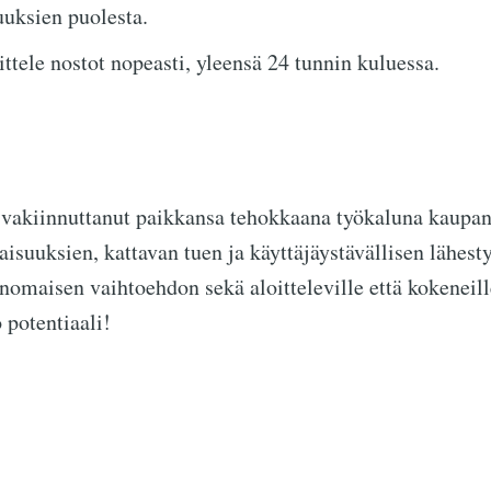
uksien puolesta.
ttele nostot nopeasti, yleensä 24 tunnin kuluessa.
 vakiinnuttanut paikkansa tehokkaana työkaluna kaupa
isuuksien, kattavan tuen ja käyttäjäystävällisen lähest
nomaisen vaihtoehdon sekä aloitteleville että kokeneill
o potentiaali!