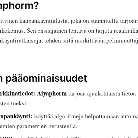
yaphorm?
iivinen kaupankäyntialusta, joka on suunniteltu tarjoam
okemus. Sen ensisijainen tehtävä on tarjota reaaliaika
käyntiratkaisuja, tehden siitä merkittävän pelinmuutta
n pääominaisuudet
rkkinatiedot:
Aiyaphorm
tarjoaa ajankohtaista tietoa 
ten tueksi.
upankäynti:
Käyttää algoritmeja helpottamaan automa
lemien parametrien perusteella.