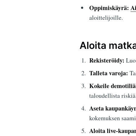
Oppimiskäyrä:
A
aloittelijoille.
Aloita matk
Rekisteröidy:
Luo 
Talleta varoja:
Tal
Kokeile demotiliä
taloudellista riskiä
Aseta kaupankäyn
kokemuksen saami
Aloita live-kaupa