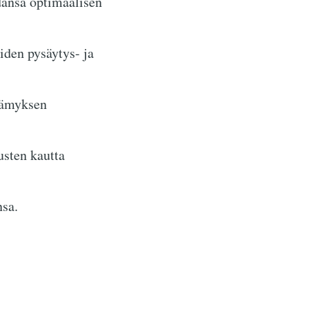
dansa optimaalisen
iden pysäytys- ja
etämyksen
usten kautta
nsa.