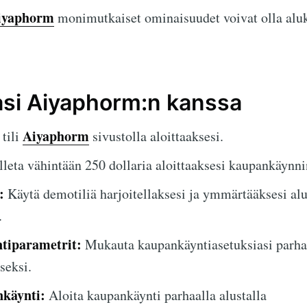
iyaphorm
monimutkaiset ominaisuudet voivat olla aluk
asi Aiyaphorm:n kanssa
Aiyaphorm
tili
sivustolla aloittaaksesi.
leta vähintään 250 dollaria aloittaaksesi kaupankäynni
:
Käytä demotiliä harjoitellaksesi ja ymmärtääksesi al
.
tiparametrit:
Mukauta kaupankäyntiasetuksiasi parha
seksi.
nkäynti:
Aloita kaupankäynti parhaalla alustalla