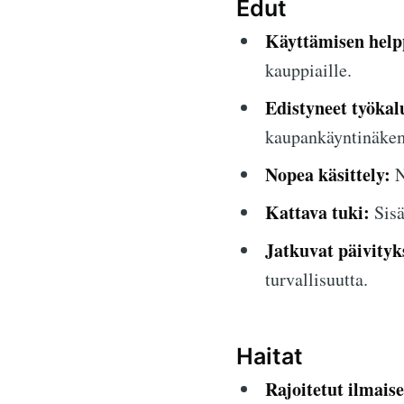
Edut
Käyttämisen help
kauppiaille.
Edistyneet työkal
kaupankäyntinäkem
Nopea käsittely:
N
Kattava tuki:
Sisä
Jatkuvat päivityk
turvallisuutta.
Haitat
Rajoitetut ilmais