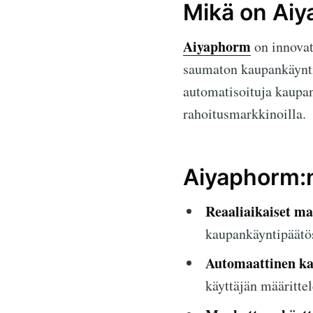
Mikä on Ai
Aiyaphorm
on innovat
saumaton kaupankäyntik
automatisoituja kaupan
rahoitusmarkkinoilla.
Aiyaphorm:
Reaaliaikaiset ma
kaupankäyntipäätös
Automaattinen ka
käyttäjän määritte