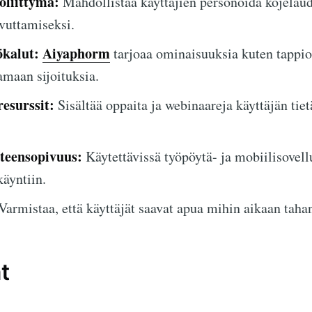
öliittymä:
Mahdollistaa käyttäjien personoida kojelau
vuttamiseksi.
ökalut:
Aiyaphorm
tarjoaa ominaisuuksia kuten tappio
amaan sijoituksia.
esurssit:
Sisältää oppaita ja webinaareja käyttäjän ti
hteensopivuus:
Käytettävissä työpöytä- ja mobiilisovell
äyntiin.
Varmistaa, että käyttäjät saavat apua mihin aikaan taha
t