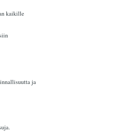
an kaikille
siin
nnallisuutta ja
uja.