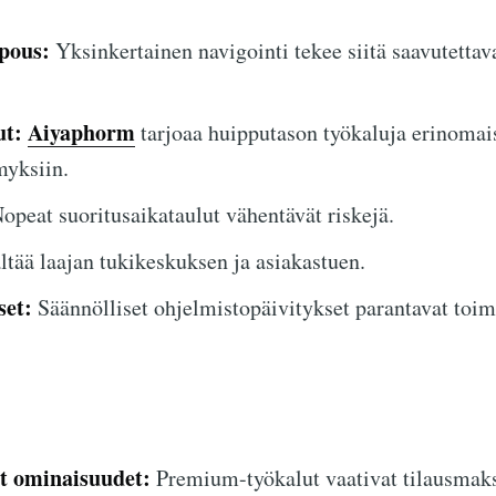
pous:
Yksinkertainen navigointi tekee siitä saavutettav
ut:
Aiyaphorm
tarjoaa huipputason työkaluja erinomai
yksiin.
opeat suoritusaikataulut vähentävät riskejä.
ltää laajan tukikeskuksen ja asiakastuen.
set:
Säännölliset ohjelmistopäivitykset parantavat toimi
et ominaisuudet:
Premium-työkalut vaativat tilausmaks