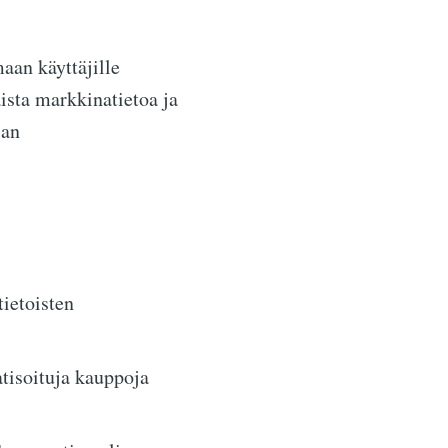
aan käyttäjille
ista markkinatietoa ja
jan
tietoisten
tisoituja kauppoja