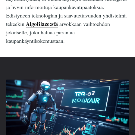
ja hyvin informoituja kaupankäyntipäätöksiä.
Edistyneen teknologian ja saavutettavuuden yhdistelmä
AlgoBlaze:stä
tekeekin
arvokkaan vaihtoehdon
jokaiselle, joka haluaa parantaa
kaupankäyntikokemustaan.