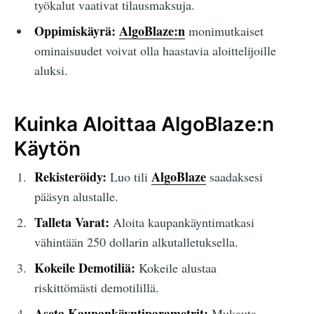
työkalut vaativat tilausmaksuja.
Oppimiskäyrä:
AlgoBlaze:n
monimutkaiset
ominaisuudet voivat olla haastavia aloittelijoille
aluksi.
Kuinka Aloittaa AlgoBlaze:n
Käytön
Rekisteröidy:
AlgoBlaze
Luo tili
saadaksesi
pääsyn alustalle.
Talleta Varat:
Aloita kaupankäyntimatkasi
vähintään 250 dollarin alkutalletuksella.
Kokeile Demotiliä:
Kokeile alustaa
riskittömästi demotilillä.
Aseta Kaupankäyntiparametrit:
Mukauta