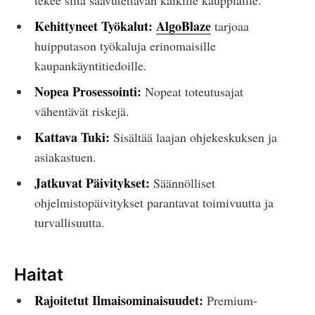
tekee siitä saavutettavan kaikille kauppiaille.
Kehittyneet Työkalut:
AlgoBlaze
tarjoaa
huipputason työkaluja erinomaisille
kaupankäyntitiedoille.
Nopea Prosessointi:
Nopeat toteutusajat
vähentävät riskejä.
Kattava Tuki:
Sisältää laajan ohjekeskuksen ja
asiakastuen.
Jatkuvat Päivitykset:
Säännölliset
ohjelmistopäivitykset parantavat toimivuutta ja
turvallisuutta.
Haitat
Rajoitetut Ilmaisominaisuudet:
Premium-