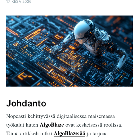
17 KESÄ 2026
Johdanto
Nopeasti kehittyvässä digitaalisessa maisemassa
AlgoBlaze
työkalut kuten
ovat keskeisessä roolissa.
AlgoBlaze:ää
Tämä artikkeli tutkii
ja tarjoaa