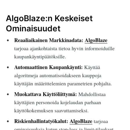
AlgoBlaze:n Keskeiset
Ominaisuudet
Reaaliaikainen Markkinadata:
AlgoBlaze
tarjoaa ajankohtaista tietoa hyvin informoiduille
kaupankäyntipäätöksille.
Automaattinen Kaupankäynti:
Käyttää
algoritmeja automatisoidakseen kauppoja
käyttäjän määrittelemien parametrien pohjalta.
Muokattava Käyttöliittymä:
Mahdollistaa
käyttäjien personoida kojelaudan parhaan
käyttökokemuksen saavuttamiseksi.
Riskienhallintatyökalut:
AlgoBlaze
tarjoaa
ominaisuuksia kuten stop-loss ja limit-tilaukset