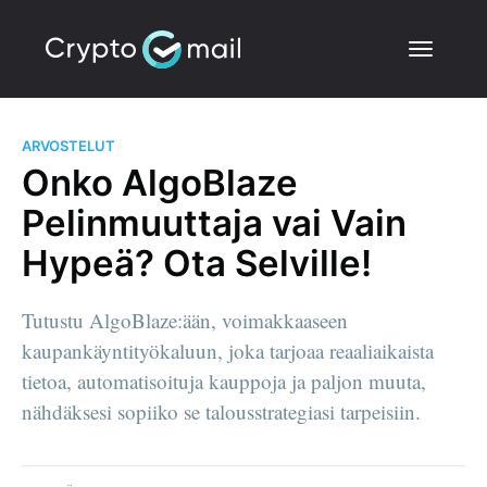
ARVOSTELUT
Onko AlgoBlaze
Pelinmuuttaja vai Vain
Hypeä? Ota Selville!
Tutustu AlgoBlaze:ään, voimakkaaseen
kaupankäyntityökaluun, joka tarjoaa reaaliaikaista
tietoa, automatisoituja kauppoja ja paljon muuta,
nähdäksesi sopiiko se talousstrategiasi tarpeisiin.