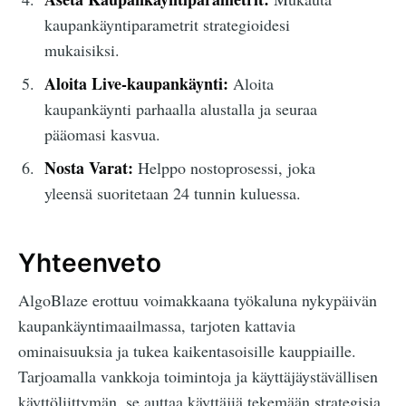
kaupankäyntiparametrit strategioidesi
mukaisiksi.
Aloita Live-kaupankäynti:
Aloita
kaupankäynti parhaalla alustalla ja seuraa
pääomasi kasvua.
Nosta Varat:
Helppo nostoprosessi, joka
yleensä suoritetaan 24 tunnin kuluessa.
Yhteenveto
AlgoBlaze erottuu voimakkaana työkaluna nykypäivän
kaupankäyntimaailmassa, tarjoten kattavia
ominaisuuksia ja tukea kaikentasoisille kauppiaille.
Tarjoamalla vankkoja toimintoja ja käyttäjäystävällisen
käyttöliittymän, se auttaa käyttäjiä tekemään strategisia