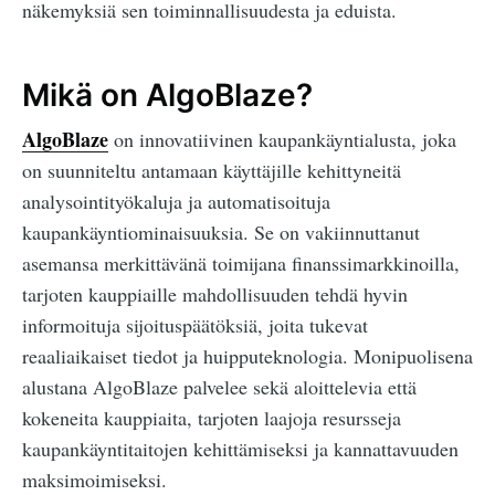
näkemyksiä sen toiminnallisuudesta ja eduista.
Mikä on AlgoBlaze?
AlgoBlaze
on innovatiivinen kaupankäyntialusta, joka
on suunniteltu antamaan käyttäjille kehittyneitä
analysointityökaluja ja automatisoituja
kaupankäyntiominaisuuksia. Se on vakiinnuttanut
asemansa merkittävänä toimijana finanssimarkkinoilla,
tarjoten kauppiaille mahdollisuuden tehdä hyvin
informoituja sijoituspäätöksiä, joita tukevat
reaaliaikaiset tiedot ja huipputeknologia. Monipuolisena
alustana AlgoBlaze palvelee sekä aloittelevia että
kokeneita kauppiaita, tarjoten laajoja resursseja
kaupankäyntitaitojen kehittämiseksi ja kannattavuuden
maksimoimiseksi.