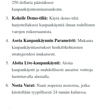
250 dollaria päästäksesi
kaupankäyntiominaisuuksiin.
Kokeile Demo-tiliä:
Käytä demo-tiliä
harjoitellaksesi kaupankäyntiä ilman todellisten
varojen riskeeraamista.
Aseta Kaupankäynnin Parametrit:
Mukauta
kaupankäyntiasetukset henkilökohtaisten
strategioidesi mukaisesti.
Aloita Live-kaupankäynti:
Aloita
kaupankäynti ja mahdollisesti ansaitse voittoja
luotettavalla alustalla.
Nosta Varat:
Nauti nopeista nostoista, jotka
käsitellään tyypillisesti 24 tunnin kuluessa.