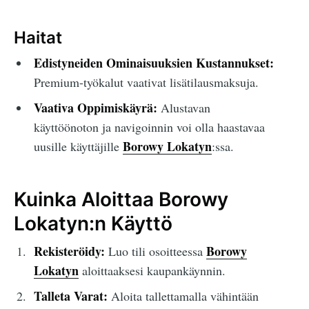
Haitat
Edistyneiden Ominaisuuksien Kustannukset:
Premium-työkalut vaativat lisätilausmaksuja.
Vaativa Oppimiskäyrä:
Alustavan
käyttöönoton ja navigoinnin voi olla haastavaa
Borowy Lokatyn
uusille käyttäjille
:ssa.
Kuinka Aloittaa Borowy
Lokatyn:n Käyttö
Rekisteröidy:
Borowy
Luo tili osoitteessa
Lokatyn
aloittaaksesi kaupankäynnin.
Talleta Varat:
Aloita tallettamalla vähintään