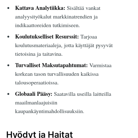
Kattava Analytiikka:
Sisältää vankat
analyysityökalut markkinatrendien ja
indikaattoreiden tutkimiseen.
Koulutukselliset Resurssit:
Tarjoaa
koulutusmateriaaleja, jotta käyttäjät pysyvät
tietoisina ja taitavina.
Turvalliset Maksutapahtumat:
Varmistaa
korkean tason turvallisuuden kaikissa
talousoperaatioissa.
Globaali Pääsy:
Saatavilla useilla laitteilla
maailmanlaajuisiin
kaupankäyntimahdollisuuksiin.
Hyödyt ja Haitat