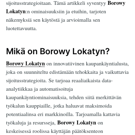
Borowy
sijoitusstrategioitaan. Tämä artikkeli syventyy
Lokatyn
:n ominaisuuksiin ja etuihin, tarjoten
näkemyksiä sen käytöstä ja arvioimalla sen
luotettavuutta.
Mikä on Borowy Lokatyn?
Borowy Lokatyn
on innovatiivinen kaupankäyntialusta,
joka on suunniteltu edistämään tehokkaita ja vaikuttavia
sijoitusstrategioita. Se tarjoaa reaaliaikaista data-
analytiikkaa ja automatisoituja
kaupankäyntiominaisuuksia, tehden siitä merkittävän
työkalun kauppiaille, jotka haluavat maksimoida
potentiaalinsa eri markkinoilla. Tarjoamalla kattavia
Borowy Lokatyn
työkaluja ja resursseja,
on
keskeisessä roolissa käyttäjän päätöksenteon