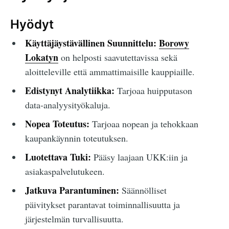
Hyödyt
Käyttäjäystävällinen Suunnittelu:
Borowy
Lokatyn
on helposti saavutettavissa sekä
aloitteleville että ammattimaisille kauppiaille.
Edistynyt Analytiikka:
Tarjoaa huipputason
data-analyysityökaluja.
Nopea Toteutus:
Tarjoaa nopean ja tehokkaan
kaupankäynnin toteutuksen.
Luotettava Tuki:
Pääsy laajaan UKK:iin ja
asiakaspalvelutukeen.
Jatkuva Parantuminen:
Säännölliset
päivitykset parantavat toiminnallisuutta ja
järjestelmän turvallisuutta.