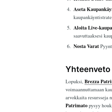
Aseta Kaupankäy
kaupankäyntistrate
Aloita Live-kaup
saavuttaaksesi kau
Nosta Varat
Pyyntö
Yhteenveto
Brezza Patr
Lopuksi,
voimaannuttamaan kaupp
arvokkaita resursseja 
Patrimato
pysyy houku