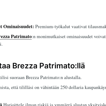
et Ominaisuudet:
Premium-työkalut vaativat tilausmak
rezza Patrimato
:n monimutkaiset ominaisuudet voivat 
i.
taa Brezza Patrimato:llä
ilisi suoraan Brezza Patrimato:n alustalla.
sta, että tililläsi on vähintään 250 dollaria kaupankäy
ä
Harjoittele ilman riskiä ja ymmärrä alustan yksityisk