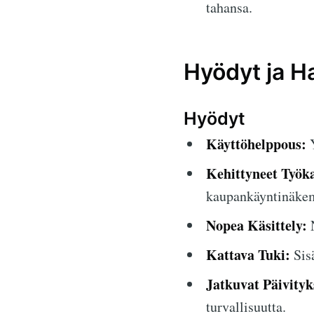
tahansa.
Hyödyt ja Ha
Hyödyt
Käyttöhelppous:
Y
Kehittyneet Työka
kaupankäyntinäkem
Nopea Käsittely:
N
Kattava Tuki:
Sisä
Jatkuvat Päivityk
turvallisuutta.