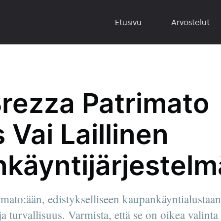
Etusivu
Arvostelut
rezza Patrimato
 Vai Laillinen
käyntijärjestelm
imato:ään, edistykselliseen kaupankäyntialustaan
 ja turvallisuus. Varmista, että se on oikea valinta