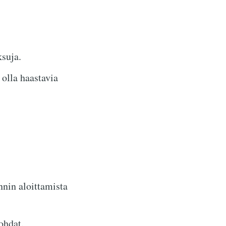
suja.
olla haastavia
nnin aloittamista
ohdat.