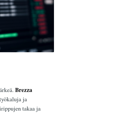
Brezza
tärkeä.
työkaluja ja
irippujen takaa ja