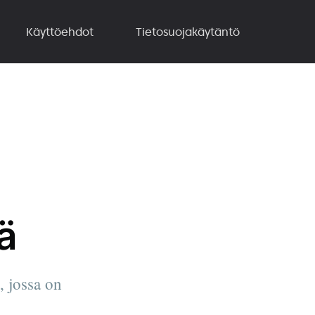
Käyttöehdot
Tietosuojakäytäntö
ä
, jossa on