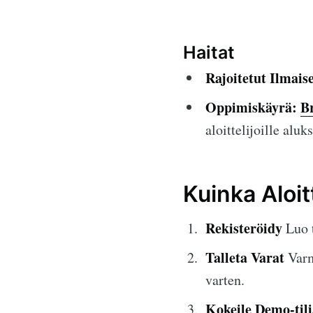
Haitat
Rajoitetut Ilmais
Oppimiskäyrä:
B
aloittelijoille aluks
Kuinka Aloit
Rekisteröidy
Luo t
Talleta Varat
Varmi
varten.
Kokeile Demo-tili