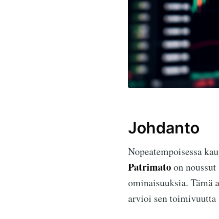
Johdanto
Nopeatempoisessa kaup
Patrimato
on noussut s
ominaisuuksia. Tämä a
arvioi sen toimivuutta 