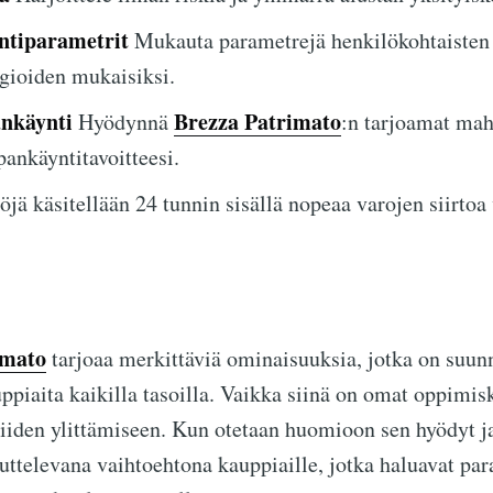
ntiparametrit
Mukauta parametrejä henkilökohtaisten
gioiden mukaisiksi.
ankäynti
Brezza Patrimato
Hyödynnä
:n tarjoamat mah
pankäyntitavoitteesi.
jä käsitellään 24 tunnin sisällä nopeaa varojen siirtoa 
imato
tarjoaa merkittäviä ominaisuuksia, jotka on suunn
iaita kaikilla tasoilla. Vaikka siinä on omat oppimisk
niiden ylittämiseen. Kun otetaan huomioon sen hyödyt ja
ttelevana vaihtoehtona kauppiaille, jotka haluavat par