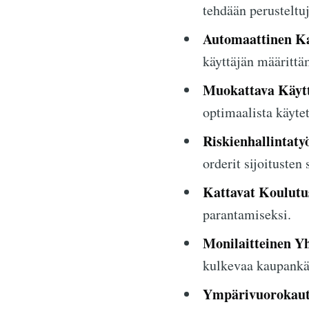
tehdään perusteltu
Automaattinen K
käyttäjän määrittä
Muokattava Käytt
optimaalista käytet
Riskienhallintaty
orderit sijoitusten
Kattavat Koulutus
parantamiseksi.
Monilaitteinen Y
kulkevaa kaupankäy
Ympärivuorokauti