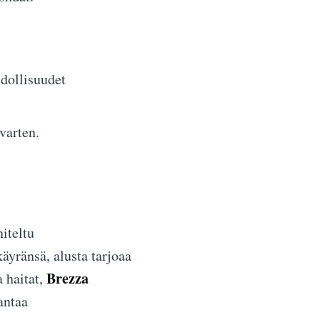
dollisuudet
varten.
iteltu
äyränsä, alusta tarjoaa
Brezza
 haitat,
antaa