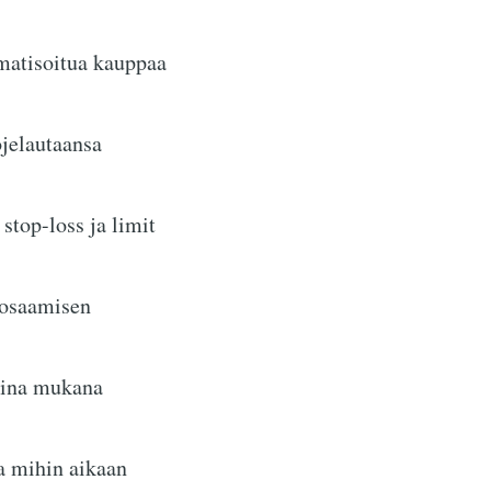
matisoitua kauppaa
jelautaansa
stop-loss ja limit
äosaamisen
ksina mukana
ua mihin aikaan