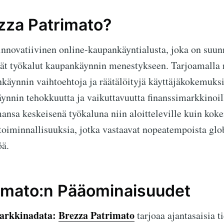
zza Patrimato?
nnovatiivinen online-kaupankäyntialusta, joka on suun
ät työkalut kaupankäynnin menestykseen. Tarjoamalla re
käynnin vaihtoehtoja ja räätälöityjä käyttäjäkokemuksi
ynnin tehokkuutta ja vaikuttavuutta finanssimarkkinoil
ansa keskeisenä työkaluna niin aloitteleville kuin koke
 toiminnallisuuksia, jotka vastaavat nopeatempoista glo
öä.
imato:n Pääominaisuudet
arkkinadata:
Brezza Patrimato
tarjoaa ajantasaisia ti