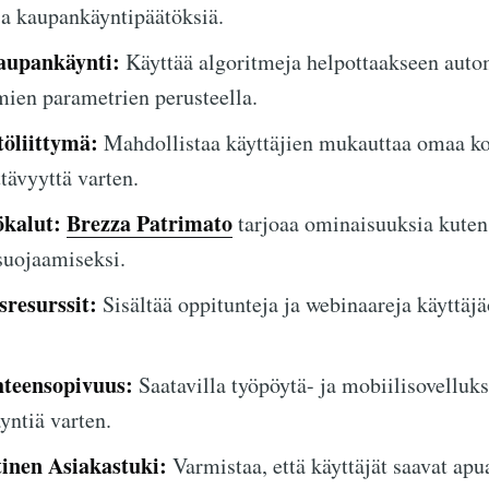
ja kaupankäyntipäätöksiä.
aupankäynti:
Käyttää algoritmeja helpottaakseen auto
mien parametrien perusteella.
öliittymä:
Mahdollistaa käyttäjien mukauttaa omaa ko
tävyyttä varten.
ökalut:
Brezza Patrimato
tarjoaa ominaisuuksia kuten 
 suojaamiseksi.
resurssit:
Sisältää oppitunteja ja webinaareja käyttäj
hteensopivuus:
Saatavilla työpöytä- ja mobiilisovellu
ntiä varten.
nen Asiakastuki:
Varmistaa, että käyttäjät saavat ap