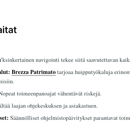
itat
ksinkertainen navigointi tekee siitä saavutettavan kaiki
lut:
Brezza Patrimato
tarjoaa huipputyökaluja erinom
isiin.
opeat toimeenpanoajat vähentävät riskejä.
ltää laajan ohjekeskuksen ja asiakastuen.
set:
Säännölliset ohjelmistopäivitykset parantavat toim