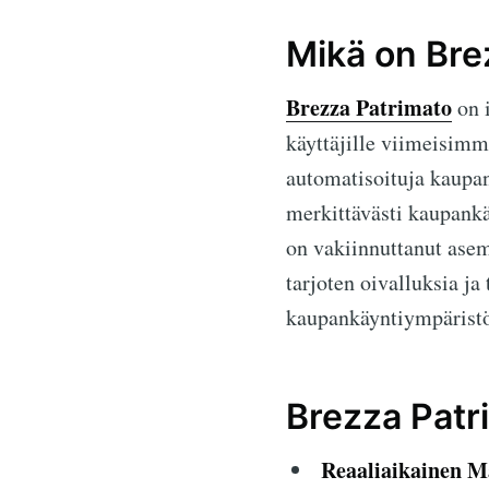
Mikä on Bre
Brezza Patrimato
on i
käyttäjille viimeisimm
automatisoituja kaupan
merkittävästi kaupankä
on vakiinnuttanut asem
tarjoten oivalluksia ja
kaupankäyntiympärist
Brezza Patr
Reaaliaikainen M