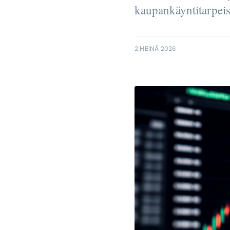
kaupankäyntitarpeisi
2 HEINÄ 2026