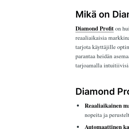
Mikä on Dia
Diamond Profit
on hui
reaaliaikaisia markki
tarjota käyttäjille opt
parantaa heidän asema
tarjoamalla intuitiivisi
Diamond Pro
Reaaliaikainen m
nopeita ja peruste
Automaattinen ka