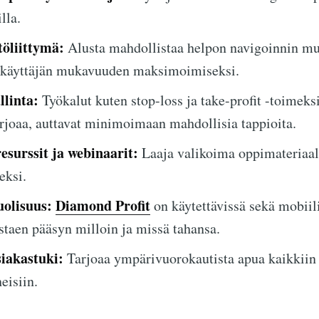
lla.
töliittymä:
Alusta mahdollistaa helpon navigoinnin mu
a, käyttäjän mukavuuden maksimoimiseksi.
llinta:
Työkalut kuten stop-loss ja take-profit -toimeksi
rjoaa, auttavat minimoimaan mahdollisia tappioita.
esurssit ja webinaarit:
Laaja valikoima oppimateriaale
eksi.
uolisuus:
Diamond Profit
on käytettävissä sekä mobiili
staen pääsyn milloin ja missä tahansa.
iakastuki:
Tarjoaa ympärivuorokautista apua kaikkiin
eisiin.