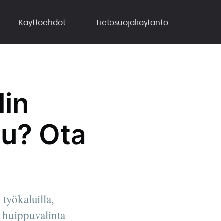
Käyttöehdot
Tietosuojakäytäntö
lin
pu? Ota
työkaluilla,
n huippuvalinta