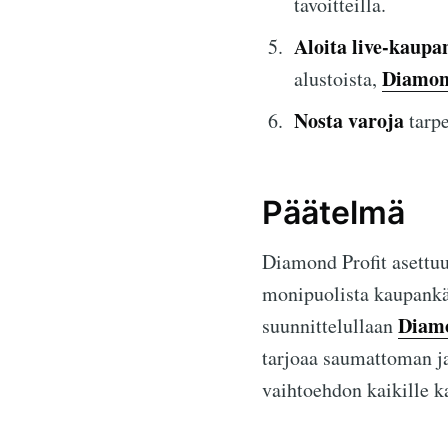
tavoitteilla.
Aloita live-kaupa
Diamon
alustoista,
Nosta varoja
tarpe
Päätelmä
Diamond Profit asettuu 
monipuolista kaupankäy
Diamo
suunnittelullaan
tarjoaa saumattoman ja
vaihtoehdon kaikille ka