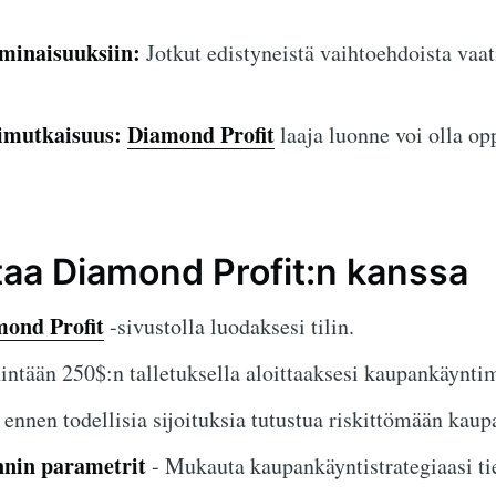
minaisuuksiin:
Jotkut edistyneistä vaihtoehdoista vaa
imutkaisuus:
Diamond Profit
laaja luonne voi olla op
ttaa Diamond Profit:n kanssa
ond Profit
-sivustolla luodaksesi tilin.
intään 250$:n talletuksella aloittaaksesi kaupankäyntim
ennen todellisia sijoituksia tutustua riskittömään kaup
nin parametrit
- Mukauta kaupankäyntistrategiaasi tiet