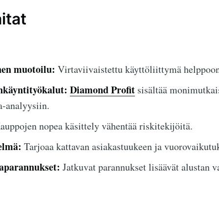
itat
nen muotoilu:
Virtaviivaistettu käyttöliittymä helppoo
nkäyntityökalut:
Diamond Profit
sisältää monimutkais
-analyysiin.
uppojen nopea käsittely vähentää riskitekijöitä.
elmä:
Tarjoaa kattavan asiakastuukeen ja vuorovaikutu
taparannukset:
Jatkuvat parannukset lisäävät alustan v