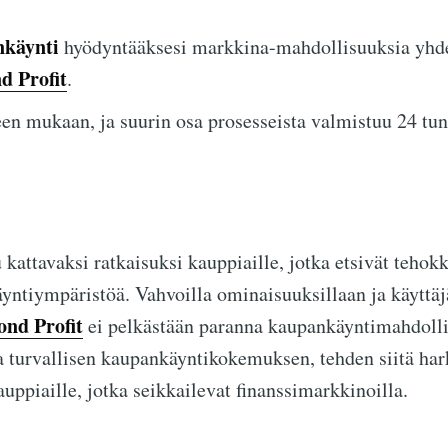
nkäynti
hyödyntääksesi markkina-mahdollisuuksia yhdel
d Profit
.
en mukaan, ja suurin osa prosesseista valmistuu 24 tun
kattavaksi ratkaisuksi kauppiaille, jotka etsivät tehokk
ntiympäristöä. Vahvoilla ominaisuuksillaan ja käyttäjä
nd Profit
ei pelkästään paranna kaupankäyntimahdolli
 turvallisen kaupankäyntikokemuksen, tehden siitä har
uppiaille, jotka seikkailevat finanssimarkkinoilla.