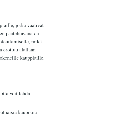
aille, jotka vaativat
en päätehtävänä on
toteuttamiselle, mikä
 erottuu alallaan
kokeneille kauppiaille.
jotta voit tehdä
pohjaisia kauppoja