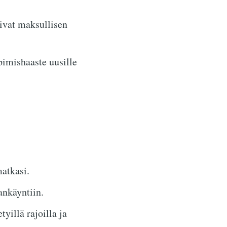
tivat maksullisen
pimishaaste uusille
atkasi.
ankäyntiin.
yillä rajoilla ja