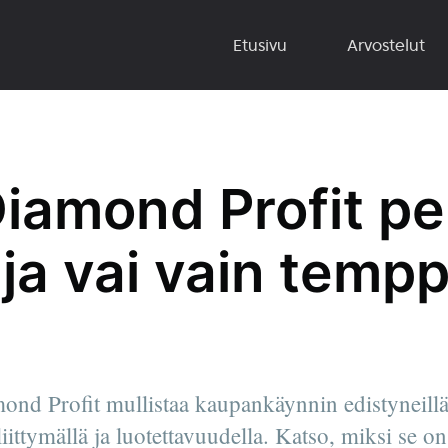
Etusivu
Arvostelut
iamond Profit pe
ja vai vain temp
!
nd Profit mullistaa kaupankäynnin edistyneillä 
öliittymällä ja luotettavuudella. Katso, miksi se o