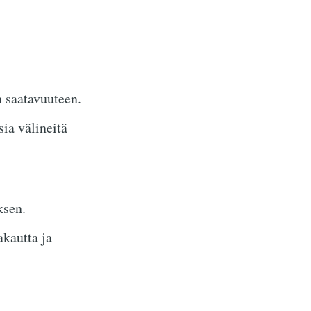
n saatavuuteen.
ia välineitä
ksen.
akautta ja