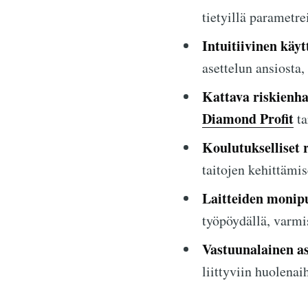
tietyillä parametrei
Intuitiivinen käyt
asettelun ansiost
Kattava riskienha
Diamond Profit
ta
Koulutukselliset r
taitojen kehittämis
Laitteiden monip
työpöydällä, varmi
Vastuunalainen as
liittyviin huolenaih