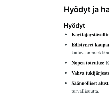
Hyödyt ja ha
Hyödyt
Käyttäjäystävälli
Edistyneet kaupa
kattavaan markkina
Nopea toteutus:
Ka
Vahva tukijärjest
Säännölliset alus
turvallisuutta.