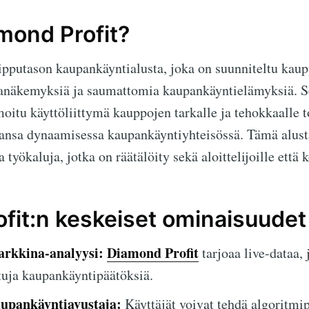
mond Profit?
pputason kaupankäyntialusta, joka on suunniteltu kauppi
nanäkemyksiä ja saumattomia kaupankäyntielämyksiä. S
imoitu käyttöliittymä kauppojen tarkalle ja tehokkaalle 
ansa dynaamisessa kaupankäyntiyhteisössä. Tämä alusta
a työkaluja, jotka on räätälöity sekä aloittelijoille että 
fit:n keskeiset ominaisuudet
arkkina-analyysi:
Diamond Profit
tarjoaa live-dataa, 
ltuja kaupankäyntipäätöksiä.
upankäyntiavustaja:
Käyttäjät voivat tehdä algoritmi