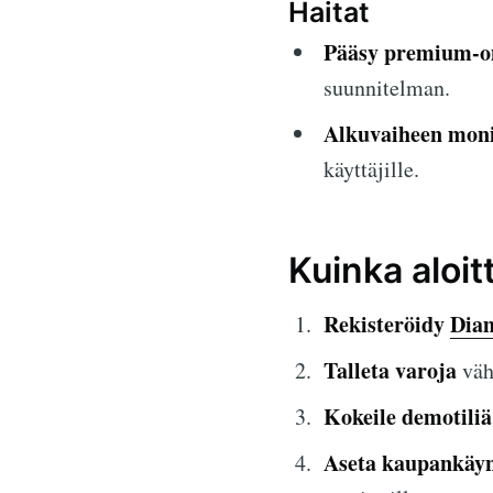
Haitat
Pääsy premium-o
suunnitelman.
Alkuvaiheen mon
käyttäjille.
Kuinka aloi
Rekisteröidy
Diam
Talleta varoja
väh
Kokeile demotiliä
Aseta kaupankäyn