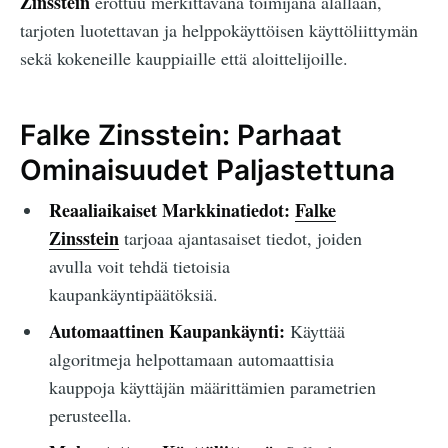
Zinsstein
erottuu merkittävänä toimijana alallaan,
tarjoten luotettavan ja helppokäyttöisen käyttöliittymän
sekä kokeneille kauppiaille että aloittelijoille.
Falke Zinsstein: Parhaat
Ominaisuudet Paljastettuna
Reaaliaikaiset Markkinatiedot:
Falke
Zinsstein
tarjoaa ajantasaiset tiedot, joiden
avulla voit tehdä tietoisia
kaupankäyntipäätöksiä.
Automaattinen Kaupankäynti:
Käyttää
algoritmeja helpottamaan automaattisia
kauppoja käyttäjän määrittämien parametrien
perusteella.