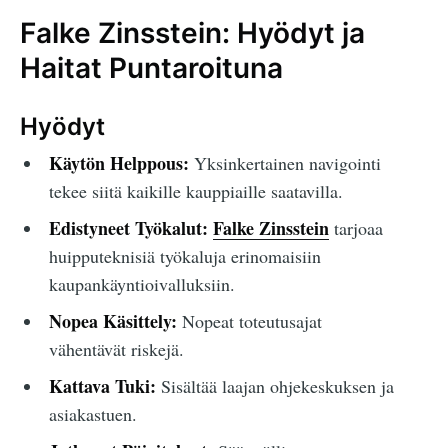
Falke Zinsstein: Hyödyt ja
Haitat Puntaroituna
Hyödyt
Käytön Helppous:
Yksinkertainen navigointi
tekee siitä kaikille kauppiaille saatavilla.
Edistyneet Työkalut:
Falke Zinsstein
tarjoaa
huipputeknisiä työkaluja erinomaisiin
kaupankäyntioivalluksiin.
Nopea Käsittely:
Nopeat toteutusajat
vähentävät riskejä.
Kattava Tuki:
Sisältää laajan ohjekeskuksen ja
asiakastuen.