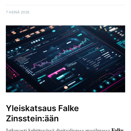
7 HEINÄ 2026
Yleiskatsaus Falke
Zinsstein:ään
Falke
Jatkuvasti kehittyvässä digitaalisessa maailmassa