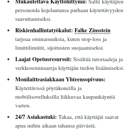
Mukautettava Käyttöliittymä:
Sallii käyttäjien
personoida kojelautansa parhaan käytettävyyden
saavuttamiseksi.
Riskienhallintatyökalut:
Falke Zinsstein
tarjoaa ominaisuuksia, kuten stop-loss ja
limittilimiitit, sijoitusten suojaamiseksi.
Laajat Opetusresurssit:
Sisältää tutoriaaleja ja
verkkoseminaareja käyttäjän tiedon lisäämiseksi.
Monilaitteasiakkaan Yhteensopivuus:
Käytettävissä pöytäkoneilla ja
mobiilisovelluksilla liikkuvaa kaupankäyntiä
varten.
24/7 Asiakastuki:
Takaa, että käyttäjät saavat
apua mihin aikaan tahansa päivästä.