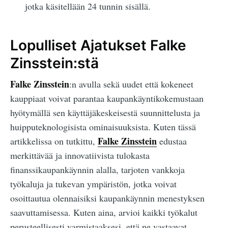
jotka käsitellään 24 tunnin sisällä.
Lopulliset Ajatukset Falke
Zinsstein:stä
Falke Zinsstein
:n avulla sekä uudet että kokeneet
kauppiaat voivat parantaa kaupankäyntikokemustaan
hyötymällä sen käyttäjäkeskeisestä suunnittelusta ja
huipputeknologisista ominaisuuksista. Kuten tässä
Falke Zinsstein
artikkelissa on tutkittu,
edustaa
merkittävää ja innovatiivista tulokasta
finanssikaupankäynnin alalla, tarjoten vankkoja
työkaluja ja tukevan ympäristön, jotka voivat
osoittautua olennaisiksi kaupankäynnin menestyksen
saavuttamisessa. Kuten aina, arvioi kaikki työkalut
perusteellisesti varmistaaksesi, että ne vastaavat