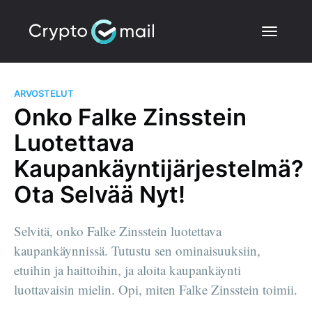
ARVOSTELUT
Onko Falke Zinsstein
Luotettava
Kaupankäyntijärjestelmä?
Ota Selvää Nyt!
Selvitä, onko Falke Zinsstein luotettava
kaupankäynnissä. Tutustu sen ominaisuuksiin,
etuihin ja haittoihin, ja aloita kaupankäynti
luottavaisin mielin. Opi, miten Falke Zinsstein toimii.