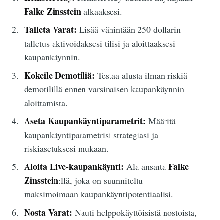
Falke Zinsstein
alkaaksesi.
Talleta Varat:
Lisää vähintään 250 dollarin
talletus aktivoidaksesi tilisi ja aloittaaksesi
kaupankäynnin.
Kokeile Demotiliä:
Testaa alusta ilman riskiä
demotilillä ennen varsinaisen kaupankäynnin
aloittamista.
Aseta Kaupankäyntiparametrit:
Määritä
kaupankäyntiparametrisi strategiasi ja
riskiasetuksesi mukaan.
Aloita Live-kaupankäynti:
Falke
Ala ansaita
Zinsstein
:llä, joka on suunniteltu
maksimoimaan kaupankäyntipotentiaalisi.
Nosta Varat:
Nauti helppokäyttöisistä nostoista,