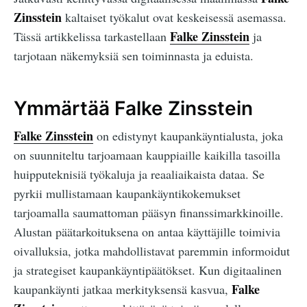
Zinsstein
kaltaiset työkalut ovat keskeisessä asemassa.
Falke Zinsstein
Tässä artikkelissa tarkastellaan
ja
tarjotaan näkemyksiä sen toiminnasta ja eduista.
Ymmärtää Falke Zinsstein
Falke Zinsstein
on edistynyt kaupankäyntialusta, joka
on suunniteltu tarjoamaan kauppiaille kaikilla tasoilla
huipputeknisiä työkaluja ja reaaliaikaista dataa. Se
pyrkii mullistamaan kaupankäyntikokemukset
tarjoamalla saumattoman pääsyn finanssimarkkinoille.
Alustan päätarkoituksena on antaa käyttäjille toimivia
oivalluksia, jotka mahdollistavat paremmin informoidut
ja strategiset kaupankäyntipäätökset. Kun digitaalinen
Falke
kaupankäynti jatkaa merkityksensä kasvua,