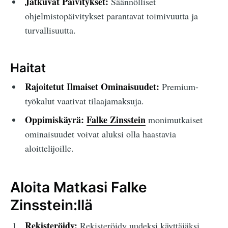
Jatkuvat Päivitykset:
Säännölliset
ohjelmistopäivitykset parantavat toimivuutta ja
turvallisuutta.
Haitat
Rajoitetut Ilmaiset Ominaisuudet:
Premium-
työkalut vaativat tilaajamaksuja.
Oppimiskäyrä:
Falke Zinsstein
monimutkaiset
ominaisuudet voivat aluksi olla haastavia
aloittelijoille.
Aloita Matkasi Falke
Zinsstein:llä
Rekisteröidy:
Rekisteröidy uudeksi käyttäjäksi