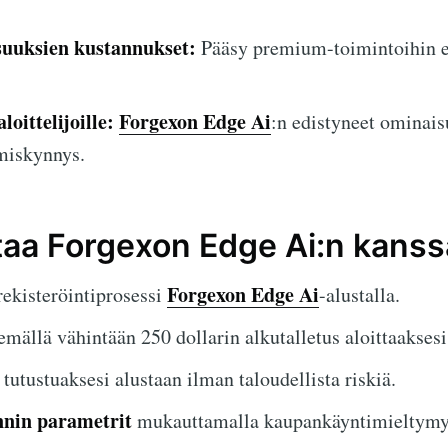
uuksien kustannukset:
Pääsy premium-toimintoihin e
oittelijoille:
Forgexon Edge Ai
:n edistyneet ominais
imiskynnys.
ttaa Forgexon Edge Ai:n kanss
Forgexon Edge Ai
rekisteröintiprosessi
-alustalla.
emällä vähintään 250 dollarin alkutalletus aloittaakses
tutustuaksesi alustaan ilman taloudellista riskiä.
nin parametrit
mukauttamalla kaupankäyntimieltymyk