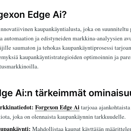
gexon Edge Ai?
nnovatiivinen kaupankäyntialusta, joka on suunniteltu
 automaation ja edistyneiden markkina-analyysien avul
täjille saumaton ja tehokas kaupankäyntiprosessi tarjoam
kemyksiä kaupankäyntistrategioiden optimoinnin ja par
tusmarkkinoilla.
ge Ai:n tärkeimmät ominaisu
rkkinatiedot:
Forgexon Edge Ai
tarjoaa ajankohtaista
ota, joka on olennaista kaupankäynnin tarkkuudelle.
upankäynti:
Mahdollistaa kaupat käyttäjän määrittel