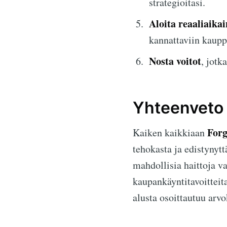
strategioitasi.
Aloita reaaliaika
kannattaviin kaupp
Nosta voitot
, jotk
Yhteenveto
Forg
Kaiken kaikkiaan
tehokasta ja edistynyt
mahdollisia haittoja v
kaupankäyntitavoitteita
alusta osoittautuu arv