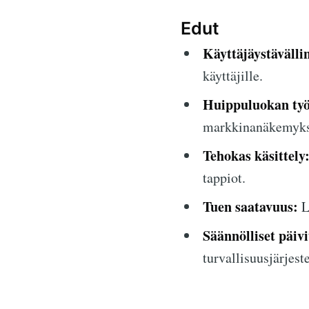
Edut
Käyttäjäystävälli
käyttäjille.
Huippuluokan työ
markkinanäkemyks
Tehokas käsittely
tappiot.
Tuen saatavuus:
La
Säännölliset päivi
turvallisuusjärjeste