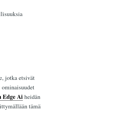
lisuuksia
, jotka etsivät
et ominaisuudet
n Edge Ai
heidän
liittymällään tämä