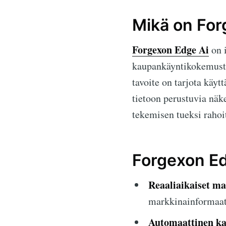
Mikä on For
Forgexon Edge Ai
on i
kaupankäyntikokemusta
tavoite on tarjota käyt
tietoon perustuvia nä
tekemisen tueksi rahoi
Forgexon Ed
Reaaliaikaiset ma
markkinainformaati
Automaattinen ka