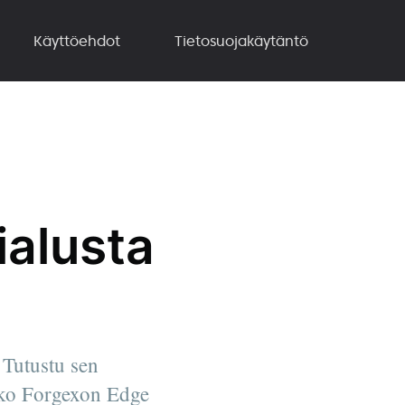
Käyttöehdot
Tietosuojakäytäntö
ialusta
 Tutustu sen
onko Forgexon Edge