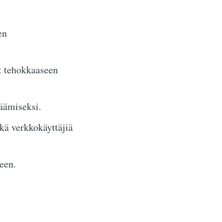
en
t tehokkaaseen
säämiseksi.
ekä verkkokäyttäjiä
een.