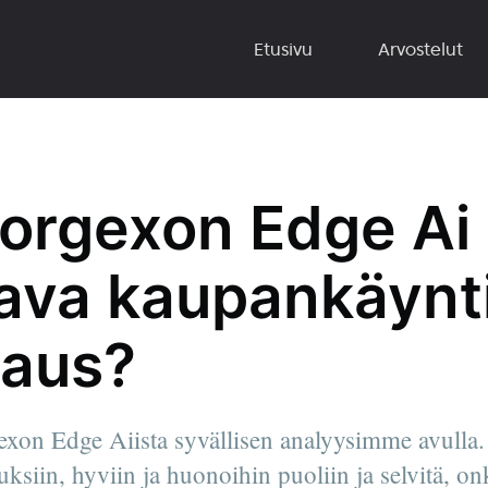
Etusivu
Arvostelut
orgexon Edge Ai
tava kaupankäynt
jaus?
gexon Edge Aiista syvällisen analyysimme avulla.
uksiin, hyviin ja huonoihin puoliin ja selvitä, 