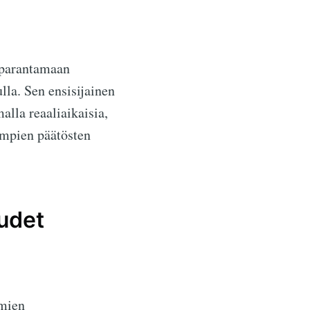
 parantamaan
la. Sen ensisijainen
alla reaaliaikaisia,
empien päätösten
udet
emien