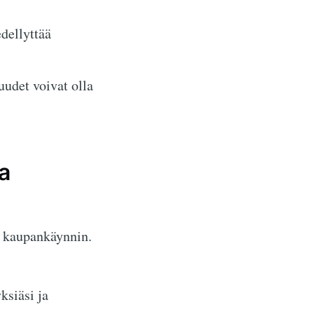
dellyttää
uudet voivat olla
a
i kaupankäynnin.
siäsi ja