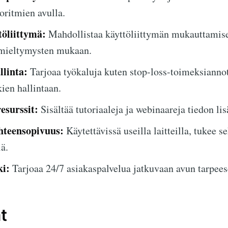
oritmien avulla.
töliittymä:
Mahdollistaa käyttöliittymän mukauttamis
 mieltymysten mukaan.
llinta:
Tarjoaa työkaluja kuten stop-loss-toimeksianno
ien hallintaan.
esurssit:
Sisältää tutoriaaleja ja webinaareja tiedon li
hteensopivuus:
Käytettävissä useilla laitteilla, tukee s
iä.
ki:
Tarjoaa 24/7 asiakaspalvelua jatkuvaan avun tarpees
t