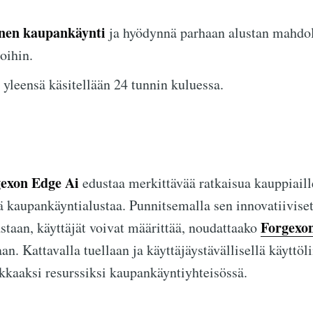
inen kaupankäynti
ja hyödynnä parhaan alustan mahdol
oihin.
a yleensä käsitellään 24 tunnin kuluessa.
exon Edge Ai
edustaa merkittävää ratkaisua kauppiaille
tä kaupankäyntialustaa. Punnitsemalla sen innovatiivis
Forgexo
astaan, käyttäjät voivat määrittää, noudattaako
an. Kattavalla tuellaan ja käyttäjäystävällisellä käyttö
okkaaksi resurssiksi kaupankäyntiyhteisössä.