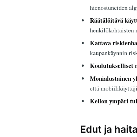
hienostuneiden alg
Räätälöitävä käyt
henkilökohtaisten
Kattava riskienha
kaupankäynnin risk
Koulutukselliset r
Monialustainen y
että mobiilikäyttäj
Kellon ympäri tu
Edut ja haita