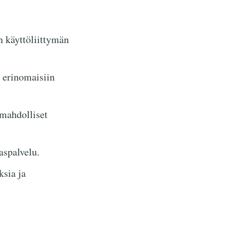
n käyttöliittymän
a erinomaisiin
mahdolliset
aspalvelu.
ksia ja