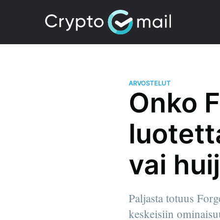
ARVOSTELUT
Onko F
luotet
vai hui
Paljasta totuus For
keskeisiin ominaisu