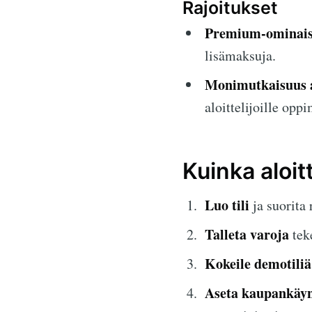
Rajoitukset
Premium-ominais
lisämaksuja.
Monimutkaisuus al
aloittelijoille opp
Kuinka aloi
Luo tili
ja suorita 
Talleta varoja
tek
Kokeile demotiliä
Aseta kaupankäyn