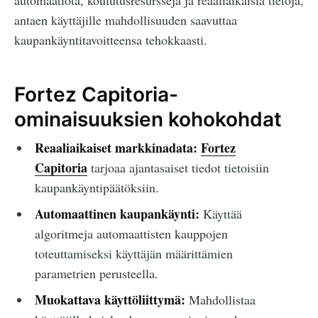
automaatiota, koulutusresursseja ja reaaliaikaisia tietoja,
antaen käyttäjille mahdollisuuden saavuttaa
kaupankäyntitavoitteensa tehokkaasti.
Fortez Capitoria-
ominaisuuksien kohokohdat
Reaaliaikaiset markkinadata:
Fortez
Capitoria
tarjoaa ajantasaiset tiedot tietoisiin
kaupankäyntipäätöksiin.
Automaattinen kaupankäynti:
Käyttää
algoritmeja automaattisten kauppojen
toteuttamiseksi käyttäjän määrittämien
parametrien perusteella.
Muokattava käyttöliittymä:
Mahdollistaa