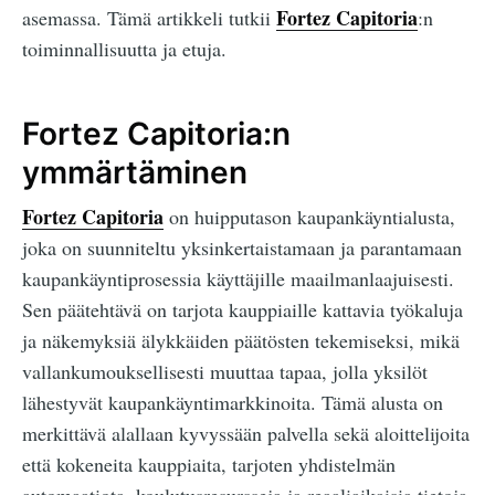
Fortez Capitoria
asemassa. Tämä artikkeli tutkii
:n
toiminnallisuutta ja etuja.
Fortez Capitoria:n
ymmärtäminen
Fortez Capitoria
on huipputason kaupankäyntialusta,
joka on suunniteltu yksinkertaistamaan ja parantamaan
kaupankäyntiprosessia käyttäjille maailmanlaajuisesti.
Sen päätehtävä on tarjota kauppiaille kattavia työkaluja
ja näkemyksiä älykkäiden päätösten tekemiseksi, mikä
vallankumouksellisesti muuttaa tapaa, jolla yksilöt
lähestyvät kaupankäyntimarkkinoita. Tämä alusta on
merkittävä alallaan kyvyssään palvella sekä aloittelijoita
että kokeneita kauppiaita, tarjoten yhdistelmän