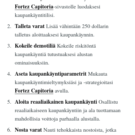
Fortez Capitoria
-sivustolle luodaksesi
kaupankäyntitilisi.
Talleta varat
Lisää vähintään 250 dollarin
talletus aloittaaksesi kaupankäynnin.
Kokeile demotiliä
Kokeile riskitöntä
kaupankäyntiä tutustuaksesi alustan
ominaisuuksiin.
Aseta kaupankäyntiparametrit
Mukauta
kaupankäyntimieltymyksiäsi ja -strategioitasi
Fortez Capitoria
avulla.
Aloita reaaliaikainen kaupankäynti
Osallistu
reaaliaikaiseen kaupankäyntiin ja ala tuottamaan
mahdollisia voittoja parhaalla alustalla.
Nosta varat
Nauti tehokkaista nostoista, jotka