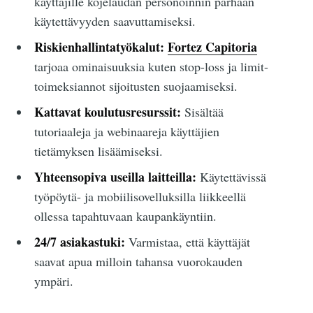
käyttäjille kojelaudan personoinnin parhaan
käytettävyyden saavuttamiseksi.
Riskienhallintatyökalut:
Fortez Capitoria
tarjoaa ominaisuuksia kuten stop-loss ja limit-
toimeksiannot sijoitusten suojaamiseksi.
Kattavat koulutusresurssit:
Sisältää
tutoriaaleja ja webinaareja käyttäjien
tietämyksen lisäämiseksi.
Yhteensopiva useilla laitteilla:
Käytettävissä
työpöytä- ja mobiilisovelluksilla liikkeellä
ollessa tapahtuvaan kaupankäyntiin.
24/7 asiakastuki:
Varmistaa, että käyttäjät
saavat apua milloin tahansa vuorokauden
ympäri.