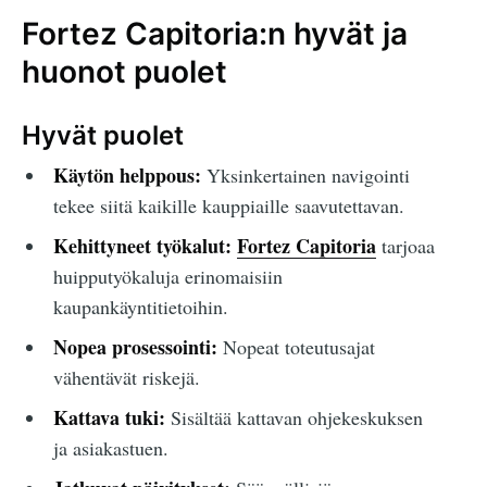
Fortez Capitoria:n hyvät ja
huonot puolet
Hyvät puolet
Käytön helppous:
Yksinkertainen navigointi
tekee siitä kaikille kauppiaille saavutettavan.
Kehittyneet työkalut:
Fortez Capitoria
tarjoaa
huipputyökaluja erinomaisiin
kaupankäyntitietoihin.
Nopea prosessointi:
Nopeat toteutusajat
vähentävät riskejä.
Kattava tuki:
Sisältää kattavan ohjekeskuksen
ja asiakastuen.