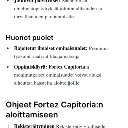
Jatkuvat päivitykset:
Säännöllisiä
ohjelmistopäivityksiä toiminnallisuuden ja
turvallisuuden parantamiseksi.
Huonot puolet
Rajoitetut ilmaiset ominaisuudet:
Premium-
työkalut vaativat tilaajamaksuja.
Oppimiskäyrä:
Fortez Capitoria
:n
monimutkaiset ominaisuudet voivat aluksi
aiheuttaa haasteita aloittelijoille.
Ohjeet Fortez Capitoria:n
aloittamiseen
Rekisteröityminen
Rekisteröidy viralliselle