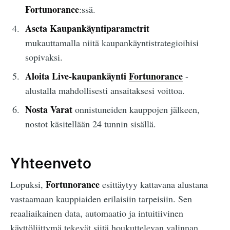
Fortunorance
:ssä.
Aseta Kaupankäyntiparametrit
mukauttamalla niitä kaupankäyntistrategioihisi
sopivaksi.
Aloita Live-kaupankäynti
Fortunorance
-
alustalla mahdollisesti ansaitaksesi voittoa.
Nosta Varat
onnistuneiden kauppojen jälkeen,
nostot käsitellään 24 tunnin sisällä.
Yhteenveto
Fortunorance
Lopuksi,
esittäytyy kattavana alustana
vastaamaan kauppiaiden erilaisiin tarpeisiin. Sen
reaaliaikainen data, automaatio ja intuitiivinen
käyttöliittymä tekevät siitä houkuttelevan valinnan