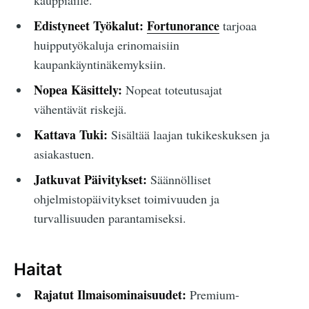
kauppiaille.
Edistyneet Työkalut:
Fortunorance
tarjoaa
huipputyökaluja erinomaisiin
kaupankäyntinäkemyksiin.
Nopea Käsittely:
Nopeat toteutusajat
vähentävät riskejä.
Kattava Tuki:
Sisältää laajan tukikeskuksen ja
asiakastuen.
Jatkuvat Päivitykset:
Säännölliset
ohjelmistopäivitykset toimivuuden ja
turvallisuuden parantamiseksi.
Haitat
Rajatut Ilmaisominaisuudet:
Premium-