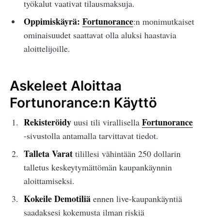
työkalut vaativat tilausmaksuja.
Oppimiskäyrä:
Fortunorance
:n monimutkaiset
ominaisuudet saattavat olla aluksi haastavia
aloittelijoille.
Askeleet Aloittaa
Fortunorance:n Käyttö
Rekisteröidy
Fortunorance
uusi tili virallisella
-sivustolla antamalla tarvittavat tiedot.
Talleta Varat
tilillesi vähintään 250 dollarin
talletus keskeytymättömän kaupankäynnin
aloittamiseksi.
Kokeile Demotiliä
ennen live-kaupankäyntiä
saadaksesi kokemusta ilman riskiä