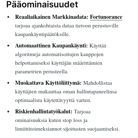
Pääominaisuudet
Reaaliaikainen Markkinadata:
Fortunorance
tarjoaa ajankohtaista dataa tietoon perustuville
kaupankäyntipäätöksille.
Automaattinen Kaupankäynti:
Käyttää
algoritmeja automatisoitujen kauppojen
helpottamiseksi käyttäjän määrittämien
parametrien perusteella.
Muokattava Käyttöliittymä:
Mahdollistaa
käyttäjien mukauttaa oman hallintapaneelinsa
optimaalista käytettävyyttä varten.
Riskienhallintatyökalut:
Tarjoaa
ominaisuuksia kuten stop loss ja
limiittitoimeksiannot sijoitusten suojaamiseksi.