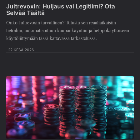
Jultrevoxin: Huijaus vai Legitiimi? Ota
Selvää Täältä
Onko Jultrevoxin turvallinen? Tutustu sen reaaliaikaisiin
tietoihin, automatisoituun kaupankäyntiin ja helppokäyttöiseen
käyttöliittymään tässä kattavassa tarkastelussa.
22 KESÄ 2026