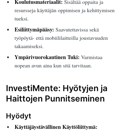
Koulutusmateriaalit:
Sisältää oppaita ja
resursseja käyttäjän oppimisen ja kehittymisen
tueksi.
Esiliittymäpääsy:
Saavutettavissa sekä
työpöytä- että mobiililaitteilla joustavuuden
takaamiseksi.
Ympärivuorokautinen Tuki:
Varmistaa
nopean avun aina kun sitä tarvitaan.
InvestiMente: Hyötyjen ja
Haittojen Punnitseminen
Hyödyt
Käyttäjäystävällinen Käyttöliittymä: