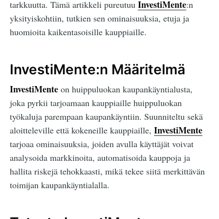
InvestiMente
tarkkuutta. Tämä artikkeli pureutuu
:n
yksityiskohtiin, tutkien sen ominaisuuksia, etuja ja
huomioita kaikentasoisille kauppiaille.
InvestiMente:n Määritelmä
InvestiMente
on huippuluokan kaupankäyntialusta,
joka pyrkii tarjoamaan kauppiaille huippuluokan
työkaluja parempaan kaupankäyntiin. Suunniteltu sekä
InvestiMente
aloitteleville että kokeneille kauppiaille,
tarjoaa ominaisuuksia, joiden avulla käyttäjät voivat
analysoida markkinoita, automatisoida kauppoja ja
hallita riskejä tehokkaasti, mikä tekee siitä merkittävän
toimijan kaupankäyntialalla.