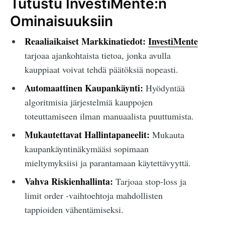
Tutustu InvestiMente:n
Ominaisuuksiin
Reaaliaikaiset Markkinatiedot:
InvestiMente
tarjoaa ajankohtaista tietoa, jonka avulla
kauppiaat voivat tehdä päätöksiä nopeasti.
Automaattinen Kaupankäynti:
Hyödyntää
algoritmisia järjestelmiä kauppojen
toteuttamiseen ilman manuaalista puuttumista.
Mukautettavat Hallintapaneelit:
Mukauta
kaupankäyntinäkymääsi sopimaan
mieltymyksiisi ja parantamaan käytettävyyttä.
Vahva Riskienhallinta:
Tarjoaa stop-loss ja
limit order -vaihtoehtoja mahdollisten
tappioiden vähentämiseksi.