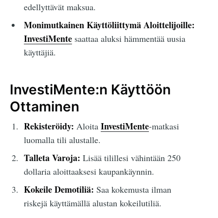
edellyttävät maksua.
Monimutkainen Käyttöliittymä Aloittelijoille:
InvestiMente
saattaa aluksi hämmentää uusia
käyttäjiä.
InvestiMente:n Käyttöön
Ottaminen
Rekisteröidy:
InvestiMente
Aloita
-matkasi
luomalla tili alustalle.
Talleta Varoja:
Lisää tilillesi vähintään 250
dollaria aloittaaksesi kaupankäynnin.
Kokeile Demotiliä:
Saa kokemusta ilman
riskejä käyttämällä alustan kokeilutiliä.