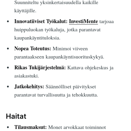
Suunniteltu yksinkertaisuudella kaikille
käyttäjille.
Innovatiiviset Työkalut:
InvestiMente
tarjoaa
huippuluokan työkaluja, jotka parantavat
kaupankäyntituloksia.
Nopea Toteutus:
Minimoi viiveen
parantaakseen kaupankäyntisuorituskykyä.
Rikas Tukijärjestelmä:
Kattava ohjekeskus ja
asiakastuki.
Jatkokehitys:
Säännölliset päivitykset
parantavat turvallisuutta ja tehokkuutta.
Haitat
Tilausmaksut:
Monet arvokkaat toiminnot