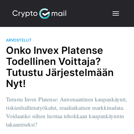
ARVOSTELUT
Onko Invex Platense
Todellinen Voittaja?
Tutustu Järjestelmään
Nyt!
Tutustu Invex Platense: Automaattinen kaupankäynti,
riskienhallintatyökalut, reaaliaikainen markkinadata.
Voidaanko siihen luottaa tehokkaan kaupankäynnin
takaamiseksi?