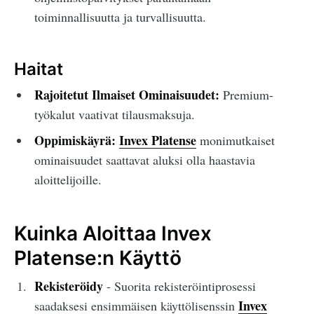
toiminnallisuutta ja turvallisuutta.
Haitat
Rajoitetut Ilmaiset Ominaisuudet:
Premium-
työkalut vaativat tilausmaksuja.
Oppimiskäyrä:
Invex Platense
monimutkaiset
ominaisuudet saattavat aluksi olla haastavia
aloittelijoille.
Kuinka Aloittaa Invex
Platense:n Käyttö
Rekisteröidy
- Suorita rekisteröintiprosessi
Invex
saadaksesi ensimmäisen käyttölisenssin