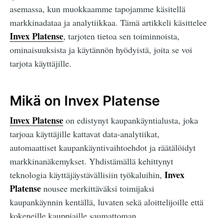
asemassa, kun muokkaamme tapojamme käsitellä
markkinadataa ja analytiikkaa. Tämä artikkeli käsittelee
Invex Platense
, tarjoten tietoa sen toiminnoista,
ominaisuuksista ja käytännön hyödyistä, joita se voi
tarjota käyttäjille.
Mikä on Invex Platense
Invex Platense
on edistynyt kaupankäyntialusta, joka
tarjoaa käyttäjille kattavat data-analytiikat,
automaattiset kaupankäyntivaihtoehdot ja räätälöidyt
markkinanäkemykset. Yhdistämällä kehittynyt
Invex
teknologia käyttäjäystävällisiin työkaluihin,
Platense
nousee merkittäväksi toimijaksi
kaupankäynnin kentällä, luvaten sekä aloittelijoille että
kokeneille kauppiaille saumattoman