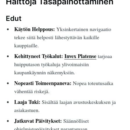
Haittoja Tasapainottaminen
Edut
Käytön Helppous:
Yksinkertainen navigaatio
tekee siitä helposti lähestyttävän kaikille
kauppiaille.
Kehittyneet Työkalut:
Invex Platense
tarjoaa
huipputason työkaluja ylivoimaisiin
kaupankäynnin näkemyksiin.
Nopeasti Toimeenpaneva:
Nopea toteutusaika
vähentää riskejä.
Laaja Tuki:
Sisältää laajan avustuskeskuksen ja
asiakastuen.
Jatkuvat Päivitykset:
Säännölliset
ohjelmistopäivitykset parantamaan