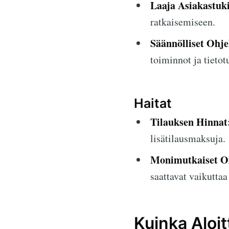
Laaja Asiakastuki
ratkaisemiseen.
Säännölliset Ohje
toiminnot ja tieto
Haitat
Tilauksen Hinnat
lisätilausmaksuja.
Monimutkaiset Omi
saattavat vaikuttaa 
Kuinka Aloi