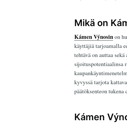
Mikä on Ká
Kámen Výnosin
on hu
käyttäjiä tarjoamalla 
tehtävä on auttaa sekä
sijoituspotentiaalinsa
kaupankäyntimenetelm
kyvyssä tarjota kattava
päätöksenteon tukena 
Kámen Výno