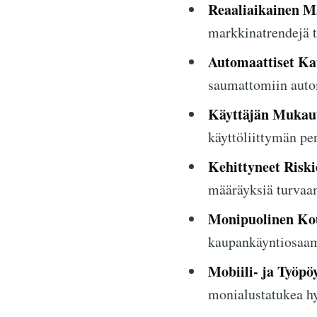
Reaaliaikainen M
markkinatrendejä t
Automaattiset Ka
saumattomiin auto
Käyttäjän Mukaut
käyttöliittymän pe
Kehittyneet Riski
määräyksiä turvaam
Monipuolinen Kou
kaupankäyntiosaami
Mobiili- ja Työpö
monialustatukea h