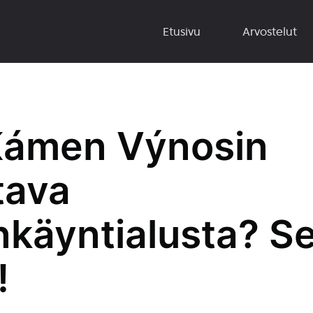
Etusivu
Arvostelut
Kámen Výnosin
tava
käyntialusta? Se
!