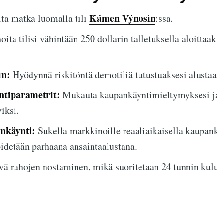
Kámen Výnosin
ta matka luomalla tili
:ssa.
ita tilisi vähintään 250 dollarin talletuksella aloittaak
in:
Hyödynnä riskitöntä demotiliä tutustuaksesi alustaa
tiparametrit:
Mukauta kaupankäyntimieltymyksesi ja
viksi.
ankäynti:
Sukella markkinoille reaaliaikaisella kaupan
 pidetään parhaana ansaintaalustana.
ä rahojen nostaminen, mikä suoritetaan 24 tunnin kulu