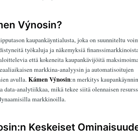
men Výnosin?
ipputason kaupankäyntialusta, joka on suunniteltu vo
edistyneitä työkaluja ja näkemyksiä finanssimarkkinoista
 aloittelevia että kokeneita kaupankävijöitä maksimoim
 reaaliaikaisen markkina-analyysin ja automatisoitujen
Kámen Výnosin
ien avulla.
:n merkitys kaupankäynnin 
a data-analytiikkaa, mikä tekee siitä olennaisen resurss
dynaamisilla markkinoilla.
sin:n Keskeiset Ominaisuud