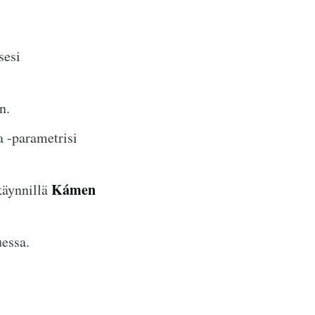
sesi
n.
 -parametrisi
Kámen
käynnillä
essa.