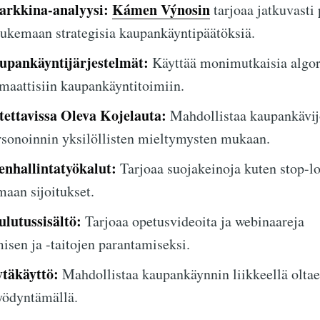
arkkina-analyysi:
Kámen Výnosin
tarjoaa jatkuvasti 
ukemaan strategisia kaupankäyntipäätöksiä.
upankäyntijärjestelmät:
Käyttää monimutkaisia algor
maattisiin kaupankäyntitoimiin.
ettavissa Oleva Kojelauta:
Mahdollistaa kaupankävij
rsonoinnin yksilöllisten mieltymysten mukaan.
enhallintatyökalut:
Tarjoaa suojakeinoja kuten stop-los
aan sijoitukset.
lutussisältö:
Tarjoaa opetusvideoita ja webinaareja
sen ja -taitojen parantamiseksi.
ytäkäyttö:
Mahdollistaa kaupankäynnin liikkeellä oltae
yödyntämällä.