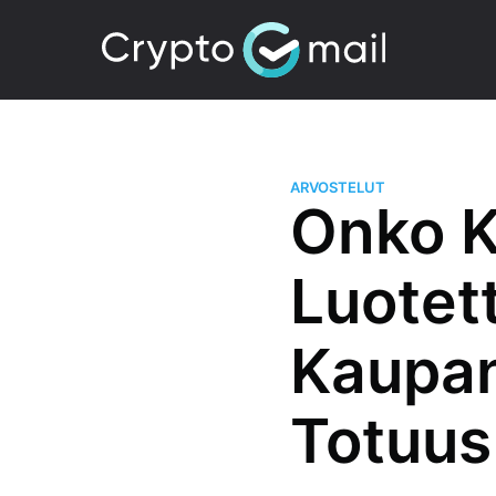
ARVOSTELUT
Onko 
Luotet
Kaupan
Totuus