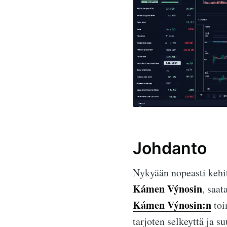
Johdanto
Nykyään nopeasti kehit
Kámen Výnosin
, saat
Kámen Výnosin:n
toi
tarjoten selkeyttä ja su