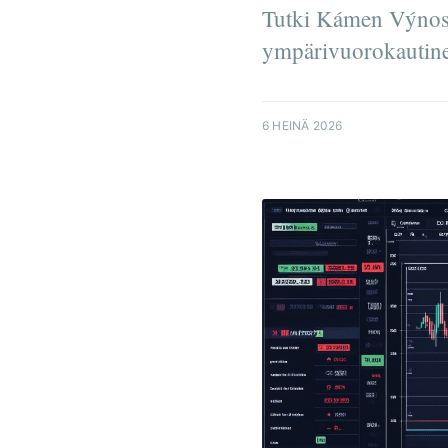
Tutki Kámen Výnosin
ympärivuorokautinen 
6 HEINÄ 2026