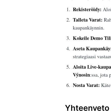
Rekisteröidy:
Aloi
Talleta Varat:
Raho
kaupankäynnin.
Kokeile Demo Til
Aseta Kaupankäyn
strategiaasi vastaa
Aloita Live-kaup
Výnosin
:ssa, jota
Nosta Varat:
Kätev
Yhteenveto