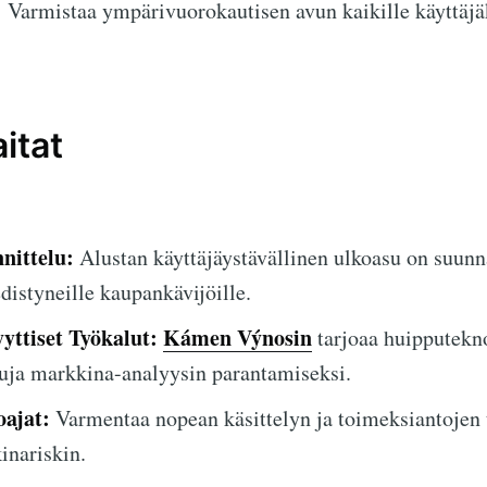
:
Varmistaa ympärivuorokautisen avun kaikille käyttäjäk
itat
nittelu:
Alustan käyttäjäystävällinen ulkoasu on suunn
 edistyneille kaupankävijöille.
yttiset Työkalut:
Kámen Výnosin
tarjoaa huipputekn
uja markkina-analyysin parantamiseksi.
oajat:
Varmentaa nopean käsittelyn ja toimeksiantojen 
nariskin.