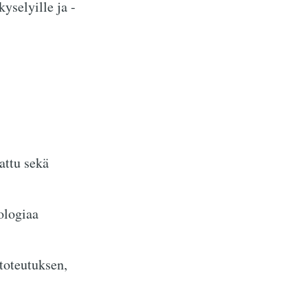
yselyille ja -
attu sekä
ologiaa
toteutuksen,