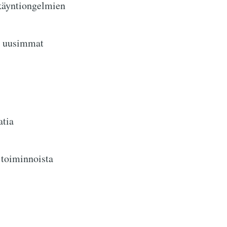
nkäyntiongelmien
än uusimmat
atia
 toiminnoista