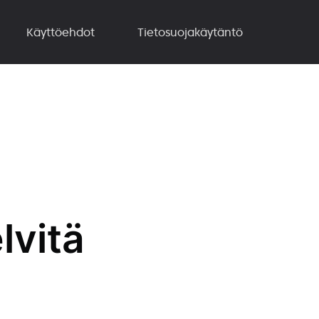
Käyttöehdot
Tietosuojakäytäntö
lvitä