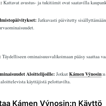
:
Kattavat avustus- ja tukitiimit ovat saatavilla kaupa
lmistopäivitykset:
Jatkuvasti päivitetty sisällyttämä
turvaominaisuudet.
:
Täydelliseen ominaisuusvalikoimaan pääsy saattaa va
naisuudet Aloittelijoille:
Kámen Výnosin
Jotkut
:n
aloittelevista käyttäjistä pelottavilta.
ttaa Kámen Výnosin:n Käyttö