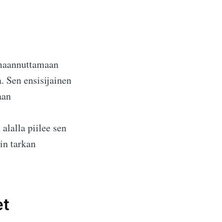
imaannuttamaan
. Sen ensisijainen
aan
alalla piilee sen
in tarkan
et