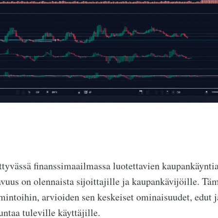
tyvässä finanssimaailmassa luotettavien kaupankäyntia
avuus on olennaista sijoittajille ja kaupankävijöille. Tä
mintoihin, arvioiden sen keskeiset ominaisuudet, edut j
untaa tuleville käyttäjille.