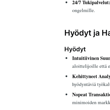
24/7 Tukipalvelut
ongelmille.
Hyödyt ja Ha
Hyödyt
Intuitiivinen Suun
aloittelijoille että
Kehittyneet Analy
hyödyntäviä työkal
Nopeat Transakti
minimoiden markki