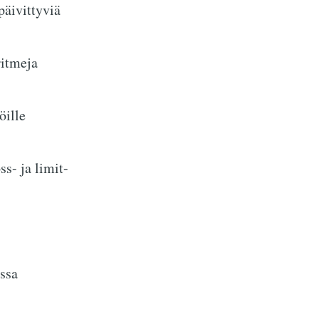
päivittyviä
itmeja
öille
s- ja limit-
ssa