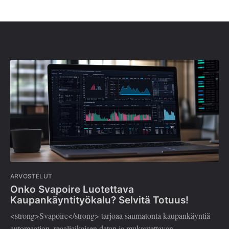
ARVOSTELUT
Onko Svapoire Luotettava
Kaupankäyntityökalu? Selvitä Totuus!
<strong>Svapoire</strong> tarjoaa saumatonta kaupankäyntiä
automaation, reaaliaikaisen datan ja mukautettavan