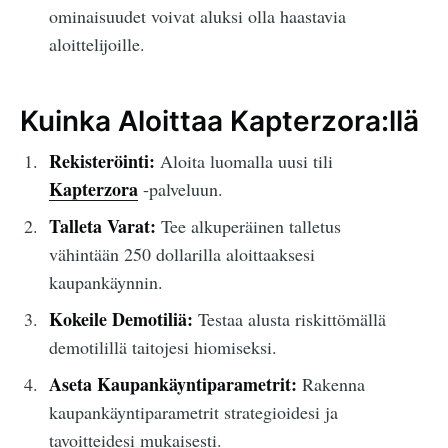
ominaisuudet voivat aluksi olla haastavia
aloittelijoille.
Kuinka Aloittaa Kapterzora:llä
Rekisteröinti:
Aloita luomalla uusi tili
Kapterzora
-palveluun.
Talleta Varat:
Tee alkuperäinen talletus
vähintään 250 dollarilla aloittaaksesi
kaupankäynnin.
Kokeile Demotiliä:
Testaa alusta riskittömällä
demotilillä taitojesi hiomiseksi.
Aseta Kaupankäyntiparametrit:
Rakenna
kaupankäyntiparametrit strategioidesi ja
tavoitteidesi mukaisesti.