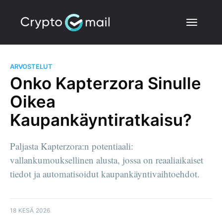
ARVOSTELUT
Onko Kapterzora Sinulle
Oikea
Kaupankäyntiratkaisu?
Paljasta Kapterzora:n potentiaali:
vallankumouksellinen alusta, jossa on reaaliaikaiset
tiedot ja automatisoidut kaupankäyntivaihtoehdot.
18 KESÄ 2026