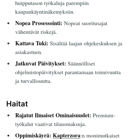
huipputason työkaluja parempiin
kaupankäyntinäkemyksiin.
Nopea Prosessointi:
Nopeat suoritusajat
vähentävät riskejä.
Kattava Tuki:
Sisältää laajan ohjekeskuksen ja
asiakastuen.
Jatkuvat Päivitykset:
Säännölliset
ohjelmistopäivitykset parantamaan toimivuutta
ja turvallisuutta.
Haitat
Rajatut Ilmaiset Ominaisuudet:
Premium-
työkalut vaativat tilausmaksuja.
Oppimiskäyrä:
Kapterzora
:n monimutkaiset