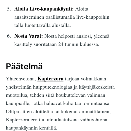
Aloita Live-kaupankäynti:
Aloita
ansaitseminen osallistumalla live-kauppoihin
tällä luotettavalla alustalla.
Nosta Varat:
Nosta helposti ansiosi, yleensä
käsittely suoritetaan 24 tunnin kuluessa.
Päätelmä
Kapterzora
Yhteenvetona,
tarjoaa voimakkaan
yhdistelmän huipputeknologiaa ja käyttäjäkeskeistä
muotoilua, tehden siitä houkuttelevan valinnan
kauppiaille, jotka haluavat kohottaa toimintaansa.
Olitpa sitten aloittelija tai kokenut ammattilainen,
Kapterzora erottuu ainutlaatuisena vaihtoehtona
kaupankäynnin kentällä.