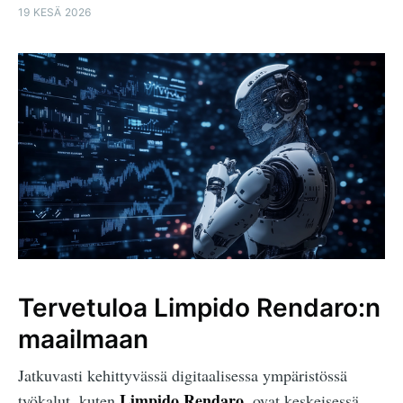
19 KESÄ 2026
Tervetuloa Limpido Rendaro:n
maailmaan
Jatkuvasti kehittyvässä digitaalisessa ympäristössä
Limpido Rendaro
työkalut, kuten
, ovat keskeisessä