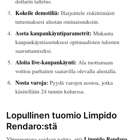
dollarin talletus.
Kokeile demotiliä:
Harjoittele riskittömästi
tutustuaksesi alustan ominaisuuksiin.
Aseta kaupankäyntiparametrit:
Mukauta
kaupankäyntiasetuksesi optimaalisten tulosten
saavuttamiseksi.
Aloita live-kaupankäynti:
Ala tuottamaan
voittoa parhaiten saatavilla olevalla alustalla.
Nosta varoja:
Pyydä varojen nostoa, jotka
käsitellään 24 tunnin kuluessa.
Lopullinen tuomio Limpido
Rendaro:stä
Limpido Rendaro
Yhteenvetona voidaan todeta, että