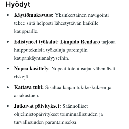
Hyödyt
Käyttömukavuus:
Yksinkertainen navigointi
tekee siitä helposti lähestyttävän kaikille
kauppiaille.
Edistyneet työkalut:
Limpido Rendaro
tarjoaa
huipputeknisiä työkaluja parempiin
kaupankäyntianalyyseihin.
Nopea käsittely:
Nopeat toteutusajat vähentävät
riskejä.
Kattava tuki:
Sisältää laajan tukikeskuksen ja
asiakastuen.
Jatkuvat päivitykset:
Säännölliset
ohjelmistopäivitykset toiminnallisuuden ja
turvallisuuden parantamiseksi.