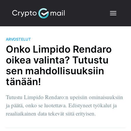
ARVOSTELUT
Onko Limpido Rendaro
oikea valinta? Tutustu
sen mahdollisuuksiin
tänään!
Tutustu Limpido Rendaro:n upeisiin ominaisuuksiin
ja päätä, onko se luotettava. Edistyneet työkalut ja
reaaliaikainen data tekevät siitä erityisen.