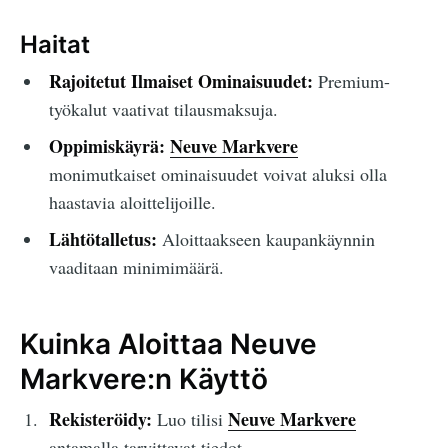
Haitat
Rajoitetut Ilmaiset Ominaisuudet:
Premium-
työkalut vaativat tilausmaksuja.
Oppimiskäyrä:
Neuve Markvere
monimutkaiset ominaisuudet voivat aluksi olla
haastavia aloittelijoille.
Lähtötalletus:
Aloittaakseen kaupankäynnin
vaaditaan minimimäärä.
Kuinka Aloittaa Neuve
Markvere:n Käyttö
Rekisteröidy:
Neuve Markvere
Luo tilisi
antamalla tarvittavat tiedot.