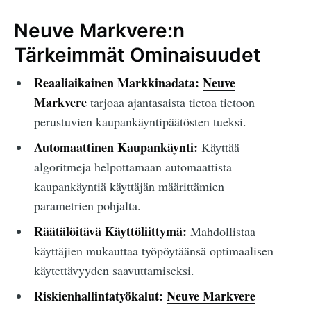
Neuve Markvere:n
Tärkeimmät Ominaisuudet
Reaaliaikainen Markkinadata:
Neuve
Markvere
tarjoaa ajantasaista tietoa tietoon
perustuvien kaupankäyntipäätösten tueksi.
Automaattinen Kaupankäynti:
Käyttää
algoritmeja helpottamaan automaattista
kaupankäyntiä käyttäjän määrittämien
parametrien pohjalta.
Räätälöitävä Käyttöliittymä:
Mahdollistaa
käyttäjien mukauttaa työpöytäänsä optimaalisen
käytettävyyden saavuttamiseksi.
Riskienhallintatyökalut:
Neuve Markvere