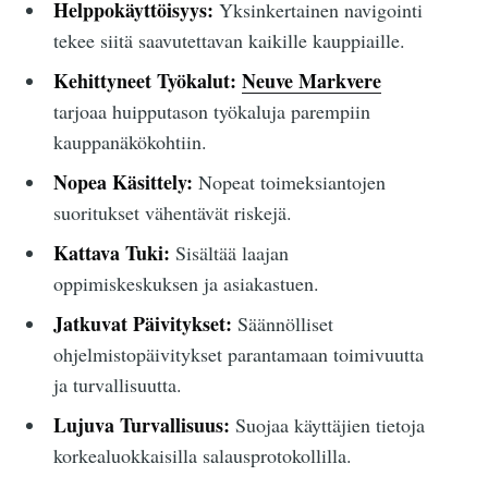
Helppokäyttöisyys:
Yksinkertainen navigointi
tekee siitä saavutettavan kaikille kauppiaille.
Kehittyneet Työkalut:
Neuve Markvere
tarjoaa huipputason työkaluja parempiin
kauppanäkökohtiin.
Nopea Käsittely:
Nopeat toimeksiantojen
suoritukset vähentävät riskejä.
Kattava Tuki:
Sisältää laajan
oppimiskeskuksen ja asiakastuen.
Jatkuvat Päivitykset:
Säännölliset
ohjelmistopäivitykset parantamaan toimivuutta
ja turvallisuutta.
Lujuva Turvallisuus:
Suojaa käyttäjien tietoja
korkealuokkaisilla salausprotokollilla.