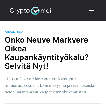
ARVOSTELUT
Onko Neuve Markvere
Oikea
Kaupankäyntityökalu?
Selvitä Nyt!
Tutustu Neuve Markvere:iin: Kehittyneitä
ominaisuuksia, markkinanäkymiä ja reaaliaikaista
tietoa parantamaan kaupankäyntikokemustasi.