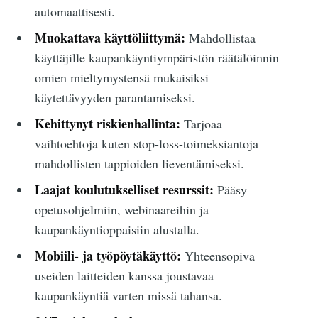
automaattisesti.
Muokattava käyttöliittymä:
Mahdollistaa
käyttäjille kaupankäyntiympäristön räätälöinnin
omien mieltymystensä mukaisiksi
käytettävyyden parantamiseksi.
Kehittynyt riskienhallinta:
Tarjoaa
vaihtoehtoja kuten stop-loss-toimeksiantoja
mahdollisten tappioiden lieventämiseksi.
Laajat koulutukselliset resurssit:
Pääsy
opetusohjelmiin, webinaareihin ja
kaupankäyntioppaisiin alustalla.
Mobiili- ja työpöytäkäyttö:
Yhteensopiva
useiden laitteiden kanssa joustavaa
kaupankäyntiä varten missä tahansa.