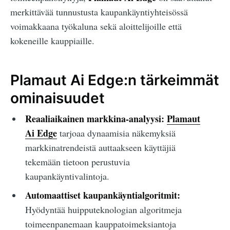
merkittävää tunnustusta kaupankäyntiyhteisössä
voimakkaana työkaluna sekä aloittelijoille että
kokeneille kauppiaille.
Plamaut Ai Edge:n tärkeimmät
ominaisuudet
Reaaliaikainen markkina-analyysi:
Plamaut
Ai Edge
tarjoaa dynaamisia näkemyksiä
markkinatrendeistä auttaakseen käyttäjiä
tekemään tietoon perustuvia
kaupankäyntivalintoja.
Automaattiset kaupankäyntialgoritmit:
Hyödyntää huipputeknologian algoritmeja
toimeenpanemaan kauppatoimeksiantoja