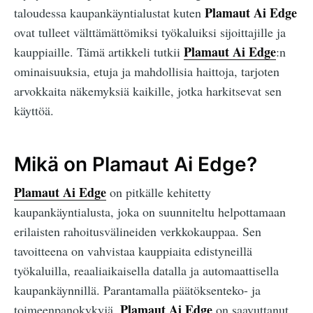
Plamaut Ai Edge
taloudessa kaupankäyntialustat kuten
ovat tulleet välttämättömiksi työkaluiksi sijoittajille ja
Plamaut Ai Edge
kauppiaille. Tämä artikkeli tutkii
:n
ominaisuuksia, etuja ja mahdollisia haittoja, tarjoten
arvokkaita näkemyksiä kaikille, jotka harkitsevat sen
käyttöä.
Mikä on Plamaut Ai Edge?
Plamaut Ai Edge
on pitkälle kehitetty
kaupankäyntialusta, joka on suunniteltu helpottamaan
erilaisten rahoitusvälineiden verkkokauppaa. Sen
tavoitteena on vahvistaa kauppiaita edistyneillä
työkaluilla, reaaliaikaisella datalla ja automaattisella
kaupankäynnillä. Parantamalla päätöksenteko- ja
Plamaut Ai Edge
toimeenpanokykyjä,
on saavuttanut