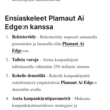
Ensiaskeleet Plamaut Ai
Edge:n kanssa
Rekisteröidy
- Rekisteröidy nopeasti antamalla
Plamaut Ai
perustiedot ja luomalla tilin
Edge
:ssa.
Talleta varoja
- Aloita kaupankäynti
tallettamalla vähintään 250 dollarin summa.
Kokeile demotiliä
- Kokeile kaupankäyntiä
Plamaut Ai Edge
riskittömässä ympäristössä
:n
demotilin avulla.
Aseta kaupankäyntiparametrit
- Mukauta
kaupankäyntiasetuksesi strategiasi ja