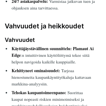
24/7 asiakaspalvelu:
Varmistaa jatkuvan tuen ja
ohjauksen aina tarvittaessa.
Vahvuudet ja heikkoudet
Vahvuudet
Käyttäjäystävällinen suunnittelu:
Plamaut Ai
Edge
:n intuitiivinen käyttöliittymä tekee siitä
helpon navigoida kaikille kauppiaille.
Kehittyneet ominaisuudet:
Tarjoaa
hienostuneita kaupankäyntityökaluja kattavaan
markkina-analyysiin.
Tehokas kaupantoimeenpano:
Suorittaa
kaupat nopeasti riskien minimoimiseksi ja
markkinamahdollisuuksien hyödyntämiseksi.