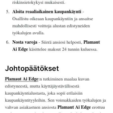
riskinsietokykysi mukaisesti.
Aloita reaaliaikainen kaupankäynti
-
Osallistu oikeaan kaupankäyntiin ja ansaitse
mahdollisesti voittoja alustan edistyneiden
työkalujen avulla.
Nosta varoja
Plamaut
- Siirrä ansiosi helposti,
Ai Edge
käsittelee maksut 24 tunnin kuluessa.
Johtopäätökset
Plamaut Ai Edge
:n tutkiminen maalaa kuvan
edistyneestä, mutta käyttäjäystävällisestä
kaupankäyntialustasta, joka sopii erilaisiin
kaupankäyntityyleihin. Sen voimakkaiden työkalujen ja
Plamaut Ai Edge
vahvan asiakastuen ansiosta
erottuu