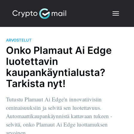
ARVOSTELUT
Onko Plamaut Ai Edge
luotettavin
kaupankäyntialusta?
Tarkista nyt!
Tutustu Plamaut Ai Edge'n innovatiivisiin
ominaisuuksiin ja selvitä sen luotettavuus.
Automaattikaupankäynnistä kattavaan tukeen -
selvitä, onko Plamaut Ai Edge luottamuksen
arvoinen.