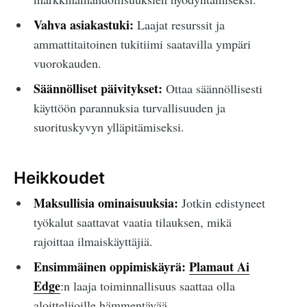
Vahva asiakastuki:
Laajat resurssit ja
ammattitaitoinen tukitiimi saatavilla ympäri
vuorokauden.
Säännölliset päivitykset:
Ottaa säännöllisesti
käyttöön parannuksia turvallisuuden ja
suorituskyvyn ylläpitämiseksi.
Heikkoudet
Maksullisia ominaisuuksia:
Jotkin edistyneet
työkalut saattavat vaatia tilauksen, mikä
rajoittaa ilmaiskäyttäjiä.
Ensimmäinen oppimiskäyrä:
Plamaut Ai
Edge
:n laaja toiminnallisuus saattaa olla
aloittelijoille hämmentävää.