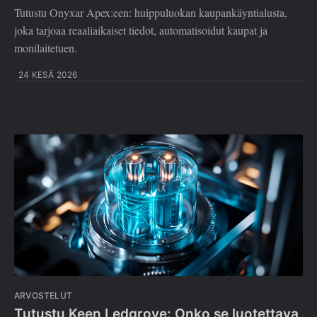
Tutustu Onyxar Apex:een: huippuluokan kaupankäyntialusta,
joka tarjoaa reaaliaikaiset tiedot, automatisoidut kaupat ja
monilaitetuen.
24 KESÄ 2026
ARVOSTELUT
Tutustu Keen Ledgrove: Onko se luotettava