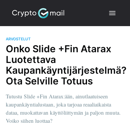
ARVOSTELUT
Onko Slide +Fin Atarax
Luotettava
Kaupankäyntijärjestelmä?
Ota Selville Totuus
Tutustu Slide +Fin Atarax:ään, ainutlaatuiseen
kaupankäyntialustaan, joka tarjoaa reaaliaikaista
dataa, muokattavan käyttöliittymän ja paljon muuta.
Voiko siihen luottaa?