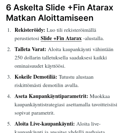
6 Askelta Slide +Fin Atarax
Matkan Aloittamiseen
Rekisteröidy:
Luo tili rekisteröimällä
Slide +Fin Atarax
perustietosi
-alustalla.
Talleta Varat:
Aloita kaupankäynti vähintään
250 dollarin talletuksella saadaksesi kaikki
ominaisuudet käyttöösi.
Kokeile Demotiliä:
Tutustu alustaan
riskittömästi demotilin avulla.
Aseta Kaupankäyntiparametrit:
Muokkaa
kaupankäyntistrategiasi asettamalla tavoitteisiisi
sopivat parametrit.
Aloita Live-kaupankäynti:
Aloita live-
kaupankäynti ja ansaitse yhdellä parhaista