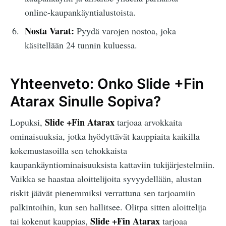
online-kaupankäyntialustoista.
Nosta Varat:
Pyydä varojen nostoa, joka
käsitellään 24 tunnin kuluessa.
Yhteenveto: Onko Slide +Fin
Atarax Sinulle Sopiva?
Slide +Fin Atarax
Lopuksi,
tarjoaa arvokkaita
ominaisuuksia, jotka hyödyttävät kauppiaita kaikilla
kokemustasoilla sen tehokkaista
kaupankäyntiominaisuuksista kattaviin tukijärjestelmiin.
Vaikka se haastaa aloittelijoita syvyydellään, alustan
riskit jäävät pienemmiksi verrattuna sen tarjoamiin
palkintoihin, kun sen hallitsee. Olitpa sitten aloittelija
Slide +Fin Atarax
tai kokenut kauppias,
tarjoaa