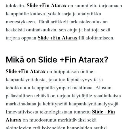
Slide +Fin Atarax
tuloksiin.
on suunniteltu tarjoamaan
kauppiaille kattava työkalusarja ja analytiikka
menestykseen. Tämä artikkeli tarkastelee alustan
keskeisiä ominaisuuksia, sen etuja ja haittoja sekä
Slide +Fin Atarax
tarjoaa oppaan
:llä aloittamiseen.
Mikä on Slide +Fin Atarax?
Slide +Fin Atarax
on huipputason online-
kaupankäyntialusta, joka tuo läpinäkyvyyttä ja
tehokkuutta kauppiaille ympäri maailmaa. Alustan
pääasiallinen tehtävä on tarjota käyttäjille reaaliaikaista
markkinadataa ja kehittyneitä kaupankäyntianalyysejä.
Slide +Fin
Innovatiivisesta teknologiastaan tunnettu
Atarax
on muodostunut merkittäväksi sekä
aloittelevien että kokeneiden kauppiaiden avuksi