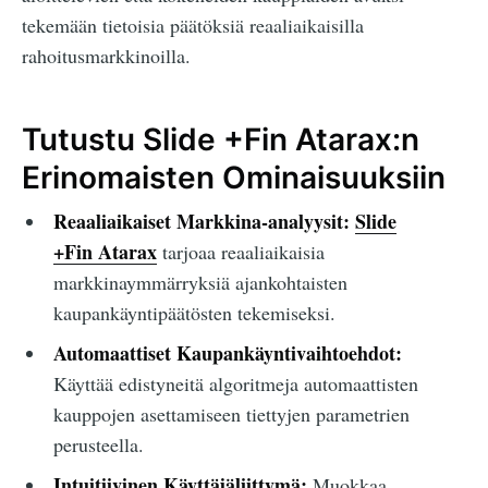
tekemään tietoisia päätöksiä reaaliaikaisilla
rahoitusmarkkinoilla.
Tutustu Slide +Fin Atarax:n
Erinomaisten Ominaisuuksiin
Reaaliaikaiset Markkina-analyysit:
Slide
+Fin Atarax
tarjoaa reaaliaikaisia
markkinaymmärryksiä ajankohtaisten
kaupankäyntipäätösten tekemiseksi.
Automaattiset Kaupankäyntivaihtoehdot:
Käyttää edistyneitä algoritmeja automaattisten
kauppojen asettamiseen tiettyjen parametrien
perusteella.
Intuitiivinen Käyttäjäliittymä:
Muokkaa