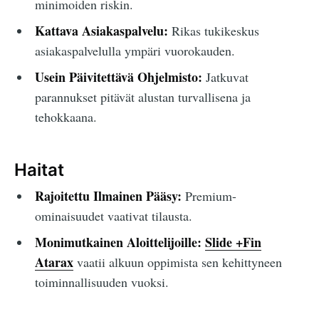
minimoiden riskin.
Kattava Asiakaspalvelu:
Rikas tukikeskus
asiakaspalvelulla ympäri vuorokauden.
Usein Päivitettävä Ohjelmisto:
Jatkuvat
parannukset pitävät alustan turvallisena ja
tehokkaana.
Haitat
Rajoitettu Ilmainen Pääsy:
Premium-
ominaisuudet vaativat tilausta.
Monimutkainen Aloittelijoille:
Slide +Fin
Atarax
vaatii alkuun oppimista sen kehittyneen
toiminnallisuuden vuoksi.