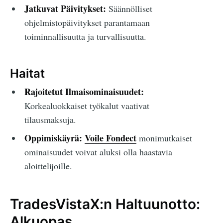
Jatkuvat Päivitykset:
Säännölliset
ohjelmistopäivitykset parantamaan
toiminnallisuutta ja turvallisuutta.
Haitat
Rajoitetut Ilmaisominaisuudet:
Korkealuokkaiset työkalut vaativat
tilausmaksuja.
Oppimiskäyrä:
Voile Fondect
monimutkaiset
ominaisuudet voivat aluksi olla haastavia
aloittelijoille.
TradesVistaX:n Haltuunotto:
Alkuopas