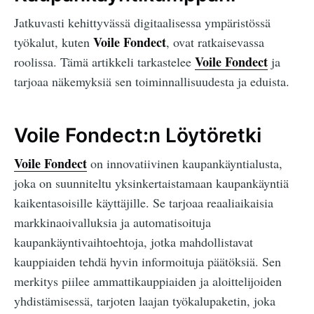
Jatkuvasti kehittyvässä digitaalisessa ympäristössä
Voile Fondect
työkalut, kuten
, ovat ratkaisevassa
Voile Fondect
roolissa. Tämä artikkeli tarkastelee
ja
tarjoaa näkemyksiä sen toiminnallisuudesta ja eduista.
Voile Fondect:n Löytöretki
Voile Fondect
on innovatiivinen kaupankäyntialusta,
joka on suunniteltu yksinkertaistamaan kaupankäyntiä
kaikentasoisille käyttäjille. Se tarjoaa reaaliaikaisia
markkinaoivalluksia ja automatisoituja
kaupankäyntivaihtoehtoja, jotka mahdollistavat
kauppiaiden tehdä hyvin informoituja päätöksiä. Sen
merkitys piilee ammattikauppiaiden ja aloittelijoiden
yhdistämisessä, tarjoten laajan työkalupaketin, joka