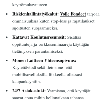
käyttömukavuuteen.
Riskienhallintatyökalut:
Voile Fondect
tarjoaa
ominaisuuksia kuten stop-loss ja rajatilaukset
sijoitusten suojaamiseksi.
Kattavat Koulutusresurssit:
Sisältää
oppitunteja ja verkkoseminaareja käyttäjän
tietämyksen parantamiseksi.
Monen Laitteen Yhteensopivuus:
Käytettävissä sekä tietokone- että
mobiilisovelluksilla liikkeellä ollessasi
kaupankäyntiin.
24/7 Asiakastuki:
Varmistaa, että käyttäjät
saavat apua mihin kellonaikaan tahansa.