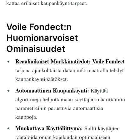
kattaa erilaiset kaupankäyntitarpeet.
Voile Fondect:n
Huomionarvoiset
Ominaisuudet
Reaaliaikaiset Markkinatiedot:
Voile Fondect
tarjoaa ajankohtaista dataa informaatiolla tehdyt
kaupankäyntipäätökset.
Automaattinen Kaupankäynti:
Käyttää
algoritmeja helpottamaan käyttäjän määrittämiin
parametreihin perustuvia automaattisia
kauppoja.
Muokattava Käyttöliittymä:
Sallii käyttäjien
räätälöidä oman kojelaudan optimaaliseen