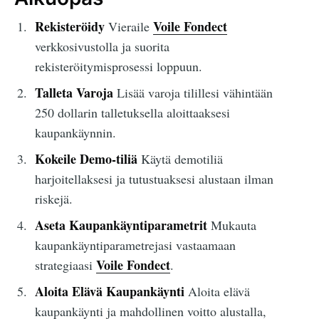
Rekisteröidy
Voile Fondect
Vieraile
verkkosivustolla ja suorita
rekisteröitymisprosessi loppuun.
Talleta Varoja
Lisää varoja tilillesi vähintään
250 dollarin talletuksella aloittaaksesi
kaupankäynnin.
Kokeile Demo-tiliä
Käytä demotiliä
harjoitellaksesi ja tutustuaksesi alustaan ilman
riskejä.
Aseta Kaupankäyntiparametrit
Mukauta
kaupankäyntiparametrejasi vastaamaan
Voile Fondect
strategiaasi
.
Aloita Elävä Kaupankäynti
Aloita elävä
kaupankäynti ja mahdollinen voitto alustalla,