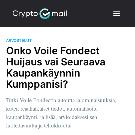
ARVOSTELUT
Onko Voile Fondect
Huijaus vai Seuraava
Kaupankäynnin
Kumppanisi?
Tutki Voile Fondect:n aitoutta ja ominaisuuksia,
kuten reaaliaikaiset tiedot, automatisoitu
kaupankäynti, ja lisää, arvioidaksesi sen
luotettavuutta ja tehokkuutta.