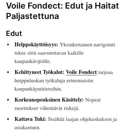
Voile Fondect: Edut ja Haitat
Paljastettuna
Edut
Helppokäyttöisyys:
Yksinkertainen navigointi
tekee siitä saavutettavan kaikille
kaupankävijöille.
Kehittyneet Työkalut:
Voile Fondect
tarjoaa
huippuluokan työkaluja erinomaisiin
kaupankäyntitietoihin.
Korkeanopeuksinen Käsittely:
Nopeat
suoritukset vähentävät riskejä.
Kattava Tuki:
Sisältää laajan ohjekeskuksen ja
asiakastuen.