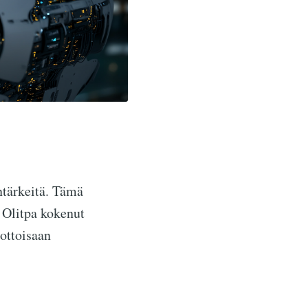
ntärkeitä. Tämä
 Olitpa kokenut
uottoisaan