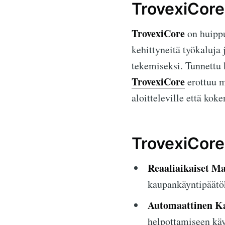
TrovexiCore:
TrovexiCore
on huippu
kehittyneitä työkaluja
tekemiseksi. Tunnettu 
TrovexiCore
erottuu m
aloitteleville että koke
TrovexiCore:
Reaaliaikaiset Ma
kaupankäyntipäätö
Automaattinen K
helpottamiseen käy