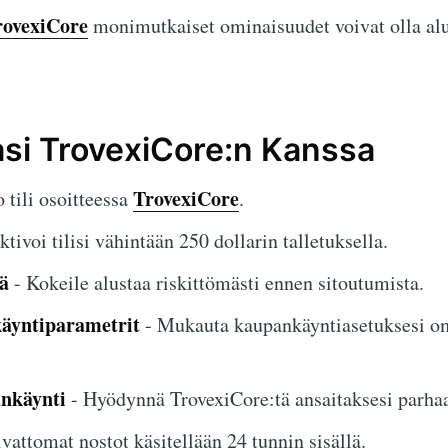
rovexiCore
monimutkaiset ominaisuudet voivat olla alu
asi TrovexiCore:n Kanssa
TrovexiCore
 tili osoitteessa
.
ktivoi tilisi vähintään 250 dollarin talletuksella.
ä
- Kokeile alustaa riskittömästi ennen sitoutumista.
äyntiparametrit
- Mukauta kaupankäyntiasetuksesi om
ankäynti
- Hyödynnä TrovexiCore:tä ansaitaksesi parhaa
vattomat nostot käsitellään 24 tunnin sisällä.