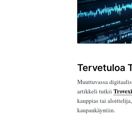
Tervetuloa 
Muuttuvassa digitaali
Trovex
artikkeli tutkii
kauppias tai aloitteli
kaupankäyntiin.