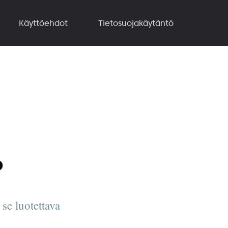
Käyttöehdot
Tietosuojakäytäntö
?
se luotettava