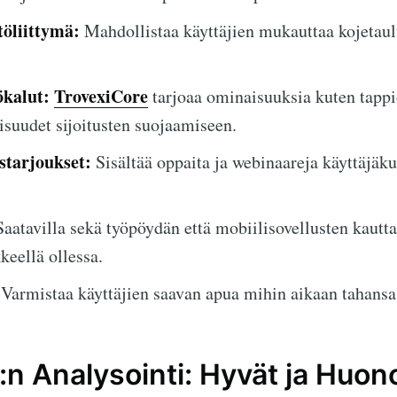
öliittymä:
Mahdollistaa käyttäjien mukauttaa kojetau
ökalut:
TrovexiCore
tarjoaa ominaisuuksia kuten tappi
suudet sijoitusten suojaamiseen.
starjoukset:
Sisältää oppaita ja webinaareja käyttäjä
aatavilla sekä työpöydän että mobiilisovellusten kautt
keellä ollessa.
Varmistaa käyttäjien saavan apua mihin aikaan tahansa
:n Analysointi: Hyvät ja Huon