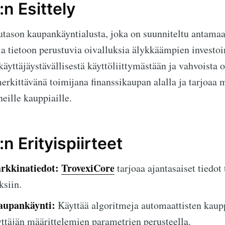
n Esittely
tason kaupankäyntialusta, joka on suunniteltu antamaan
 ja tietoon perustuvia oivalluksia älykkäämpien investoi
käyttäjäystävällisestä käyttöliittymästään ja vahvoista 
erkittävänä toimijana finanssikaupan alalla ja tarjoaa 
neille kauppiaille.
n Erityispiirteet
rkkinatiedot:
TrovexiCore
tarjoaa ajantasaiset tiedot 
ksiin.
aupankäynti:
Käyttää algoritmeja automaattisten kaup
ttäjän määrittelemien parametrien perusteella.