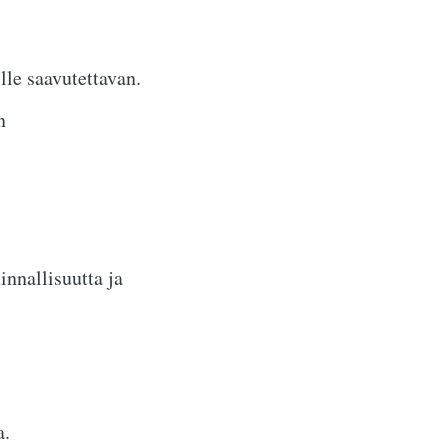
lle saavutettavan.
n
innallisuutta ja
a.