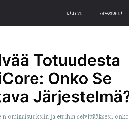
Etusivu
Arvostelut
lvää Totuudesta
iCore: Onko Se
tava Järjestelmä
n ominaisuuksiin ja etuihin selvittääksesi, onko 