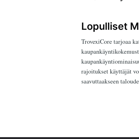
Lopulliset M
TrovexiCore tarjoaa ka
kaupankäyntikokemustasi
kaupankäyntiominaisu
rajoitukset käyttäjät v
saavuttaakseen taloude