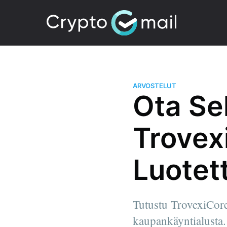
ARVOSTELUT
Ota Se
Trovex
Luotet
Tutustu TrovexiCore:
kaupankäyntialusta.