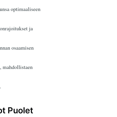
lunsa optimaaliseen
onrajoitukset ja
kunnan osaamisen
a, mahdollistaen
.
ot Puolet