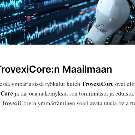
TrovexiCore:n Maailmaan
TrovexiCore
sessa ympäristössä työkalut kuten
ovat eli
iCore
ja tarjoaa näkemyksiä sen toiminnasta ja eduista.
ja, TrovexiCore:n ymmärtäminen voisi avata uusia ovia t