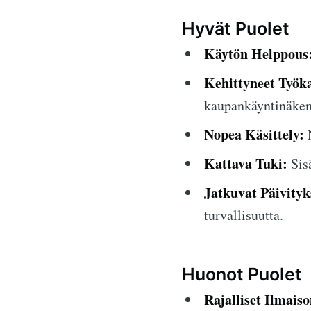
Hyvät Puolet
Käytön Helppous
Kehittyneet Työka
kaupankäyntinäkem
Nopea Käsittely:
N
Kattava Tuki:
Sisä
Jatkuvat Päivityk
turvallisuutta.
Huonot Puolet
Rajalliset Ilmais