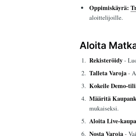
Oppimiskäyrä:
T
aloittelijoille.
Aloita Matk
Rekisteröidy
- Luo
Talleta Varoja
- A
Kokeile Demo-tili
Määritä Kaupank
mukaiseksi.
Aloita Live-kaup
Nosta Varoja
- Vai