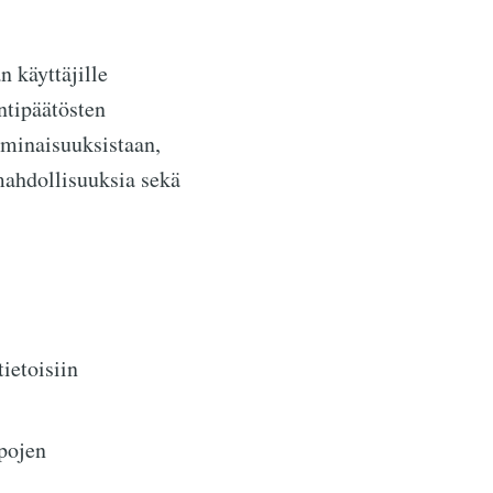
 käyttäjille
ntipäätösten
ominaisuuksistaan,
mahdollisuuksia sekä
tietoisiin
pojen