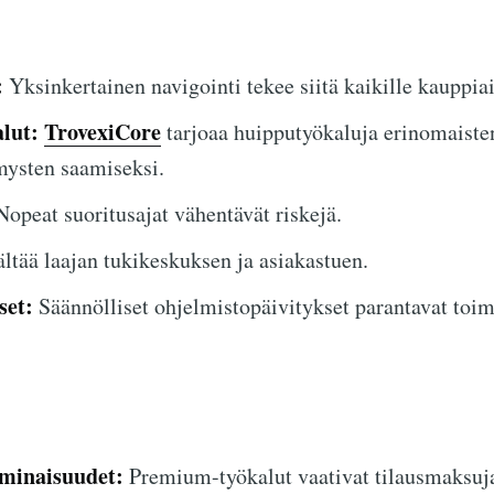
:
Yksinkertainen navigointi tekee siitä kaikille kauppiai
lut:
TrovexiCore
tarjoaa huipputyökaluja erinomaiste
ysten saamiseksi.
opeat suoritusajat vähentävät riskejä.
ltää laajan tukikeskuksen ja asiakastuen.
set:
Säännölliset ohjelmistopäivitykset parantavat toim
ominaisuudet:
Premium-työkalut vaativat tilausmaksuj