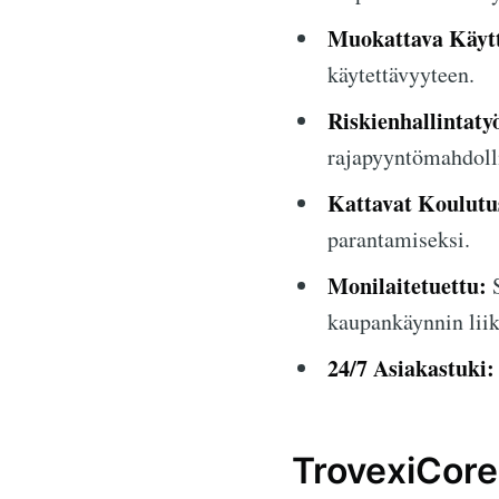
Muokattava Käytt
käytettävyyteen.
Riskienhallintaty
rajapyyntömahdolli
Kattavat Koulutu
parantamiseksi.
Monilaitetuettu:
S
kaupankäynnin liik
24/7 Asiakastuki:
TrovexiCore