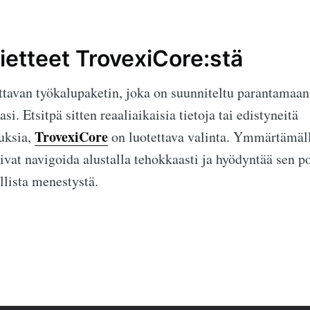
ietteet TrovexiCore:stä
ttavan työkalupaketin, joka on suunniteltu parantamaan
. Etsitpä sitten reaaliaikaisia tietoja tai edistyneitä
TrovexiCore
uksia,
on luotettava valinta. Ymmärtämäll
oivat navigoida alustalla tehokkaasti ja hyödyntää sen po
llista menestystä.