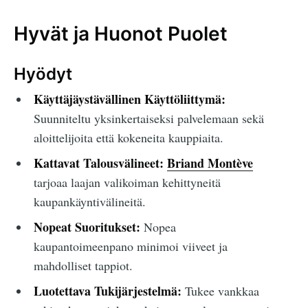
Hyvät ja Huonot Puolet
Hyödyt
Käyttäjäystävällinen Käyttöliittymä:
Suunniteltu yksinkertaiseksi palvelemaan sekä
aloittelijoita että kokeneita kauppiaita.
Kattavat Talousvälineet:
Briand Montève
tarjoaa laajan valikoiman kehittyneitä
kaupankäyntivälineitä.
Nopeat Suoritukset:
Nopea
kaupantoimeenpano minimoi viiveet ja
mahdolliset tappiot.
Luotettava Tukijärjestelmä:
Tukee vankkaa