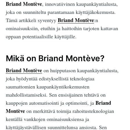
Briand Montève
, innovatiivinen kaupankäyntialusta,
joka on suunniteltu parantamaan käyttäjäkokemusta.
Briand Montève
Tämä artikkeli syventyy
:n
ominaisuuksiin, etuihin ja haittoihin tarjoten kattavan
oppaan potentiaalisille käyttäjille.
Mikä on Briand Montève?
Briand Montève
on huipputason kaupankäyntialusta,
joka hyödyntää edistyksellistä teknologiaa
saumattomien kaupankäyntikokemusten
mahdollistamiseksi. Sen ensisijainen tehtävä on
Briand
kauppojen automatisointi ja optimointi, ja
Montève
on merkittävä toimija rahoitusteknologian
kentällä vankkojen ominaisuuksiensa ja
käyttäjäystävällisen suunnittelunsa ansiosta. Sen