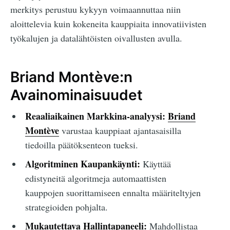
merkitys perustuu kykyyn voimaannuttaa niin
aloittelevia kuin kokeneita kauppiaita innovatiivisten
työkalujen ja datalähtöisten oivallusten avulla.
Briand Montève:n
Avainominaisuudet
Reaaliaikainen Markkina-analyysi:
Briand
Montève
varustaa kauppiaat ajantasaisilla
tiedoilla päätöksenteon tueksi.
Algoritminen Kaupankäynti:
Käyttää
edistyneitä algoritmeja automaattisten
kauppojen suorittamiseen ennalta määriteltyjen
strategioiden pohjalta.
Mukautettava Hallintapaneeli:
Mahdollistaa