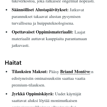
tukiverkostoa, joka ratkaisee ongelmat nopeasti.
Säännölliset Alustapäivitykset:
Jatkuvat
parannukset takaavat alustan pysymisen
turvallisena ja huipputeknologisena.
Opettavaiset Oppimismateriaalit:
Laajat
materiaalit auttavat kauppiaita parantamaan
jatkuvasti.
Haitat
Tilauksien Maksut:
Briand Montève
Pääsy
:n
edistyneisiin ominaisuuksiin saattaa vaatia
premium-tilauksen.
Jyrkkä Oppimiskäyrä:
Uudet käyttäjät
saattavat aluksi löytää monimutkaisen