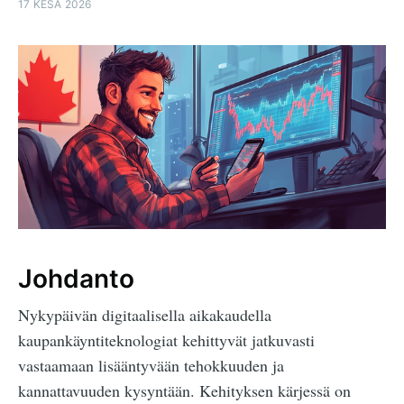
17 KESÄ 2026
Johdanto
Nykypäivän digitaalisella aikakaudella
kaupankäyntiteknologiat kehittyvät jatkuvasti
vastaamaan lisääntyvään tehokkuuden ja
kannattavuuden kysyntään. Kehityksen kärjessä on