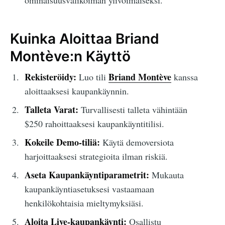
ominaisuusvalikoiman ylivoimaiseksi.
Kuinka Aloittaa Briand
Montève:n Käyttö
Rekisteröidy:
Briand Montève
Luo tili
kanssa
aloittaaksesi kaupankäynnin.
Talleta Varat:
Turvallisesti talleta vähintään
$250 rahoittaaksesi kaupankäyntitilisi.
Kokeile Demo-tiliä:
Käytä demoversiota
harjoittaaksesi strategioita ilman riskiä.
Aseta Kaupankäyntiparametrit:
Mukauta
kaupankäyntiasetuksesi vastaamaan
henkilökohtaisia mieltymyksiäsi.
Aloita Live-kaupankäynti:
Osallistu