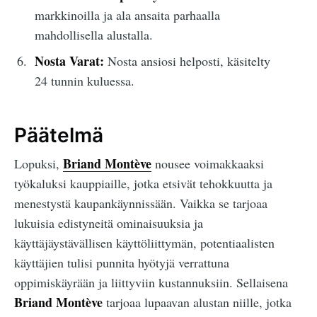
markkinoilla ja ala ansaita parhaalla
mahdollisella alustalla.
Nosta Varat:
Nosta ansiosi helposti, käsitelty
24 tunnin kuluessa.
Päätelmä
Briand Montève
Lopuksi,
nousee voimakkaaksi
työkaluksi kauppiaille, jotka etsivät tehokkuutta ja
menestystä kaupankäynnissään. Vaikka se tarjoaa
lukuisia edistyneitä ominaisuuksia ja
käyttäjäystävällisen käyttöliittymän, potentiaalisten
käyttäjien tulisi punnita hyötyjä verrattuna
oppimiskäyrään ja liittyviin kustannuksiin. Sellaisena
Briand Montève
tarjoaa lupaavan alustan niille, jotka