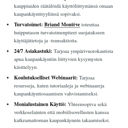
kauppiaiden räätälöidä käyttöliittymänsä omaan
kaupankäyntityyliinsä sopivaksi.
Turvatoimet:
Briand Montève
toteuttaa
huipputason turvatoimenpiteet suojatakseen
käyttäjätietoja ja -transaktioita.
24/7 Asiakastuki:
Tarjoaa ympärivuorokautista
apua kaupankäyntiin liittyvien kysymysten
käsittelyyn.
Koulutukselliset Webinaarit:
Tarjoaa
resursseja, kuten tutoriaaleja ja webinaareja
kaupankäyntiosaamisen vahvistamiseksi.
Monialustainen Käyttö:
Yhteensopiva sekä
verkkoselainten että mobiilisovellusten kanssa
katkeamattoman kaupankäynnin takaamiseksi.