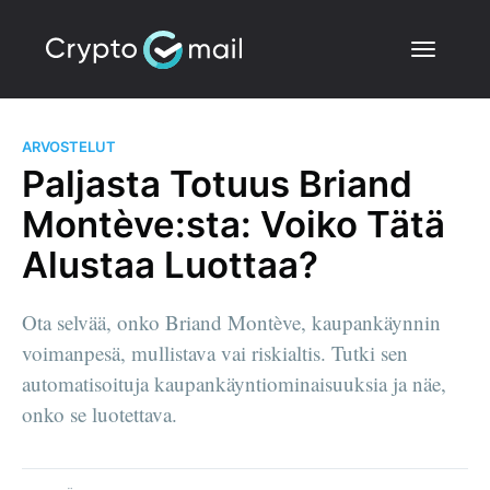
ARVOSTELUT
Paljasta Totuus Briand
Montève:sta: Voiko Tätä
Alustaa Luottaa?
Ota selvää, onko Briand Montève, kaupankäynnin
voimanpesä, mullistava vai riskialtis. Tutki sen
automatisoituja kaupankäyntiominaisuuksia ja näe,
onko se luotettava.