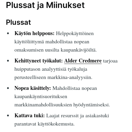
Plussat ja Miinukset
Plussat
Käytön helppous:
Helppokäyttöinen
käyttöliittymä mahdollistaa nopean
omaksumisen uusilta kaupankävijöiltä.
Kehittyneet työkalut:
Alder Credmere
tarjoaa
huipputason analyyttisiä työkaluja
perusteelliseen markkina-analyysiin.
Nopea käsittely:
Mahdollistaa nopean
kaupankäyntisuorituksen
markkinamahdollisuuksien hyödyntämiseksi.
Kattava tuki:
Laajat resurssit ja asiakastuki
parantavat käyttökokemusta.