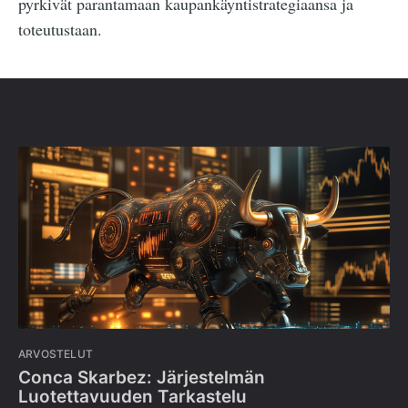
pyrkivät parantamaan kaupankäyntistrategiaansa ja
toteutustaan.
ARVOSTELUT
Conca Skarbez: Järjestelmän
Luotettavuuden Tarkastelu