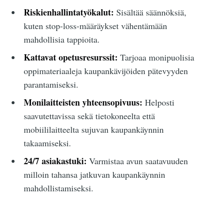
Riskienhallintatyökalut:
Sisältää säännöksiä,
kuten stop-loss-määräykset vähentämään
mahdollisia tappioita.
Kattavat opetusresurssit:
Tarjoaa monipuolisia
oppimateriaaleja kaupankävijöiden pätevyyden
parantamiseksi.
Monilaitteisten yhteensopivuus:
Helposti
saavutettavissa sekä tietokoneelta että
mobiililaitteelta sujuvan kaupankäynnin
takaamiseksi.
24/7 asiakastuki:
Varmistaa avun saatavuuden
milloin tahansa jatkuvan kaupankäynnin
mahdollistamiseksi.