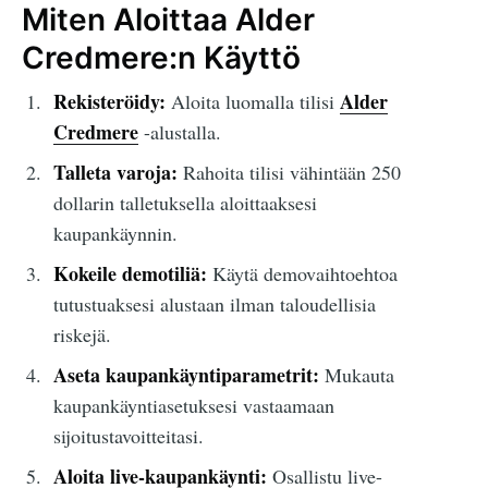
Miten Aloittaa Alder
Credmere:n Käyttö
Rekisteröidy:
Alder
Aloita luomalla tilisi
Credmere
-alustalla.
Talleta varoja:
Rahoita tilisi vähintään 250
dollarin talletuksella aloittaaksesi
kaupankäynnin.
Kokeile demotiliä:
Käytä demovaihtoehtoa
tutustuaksesi alustaan ilman taloudellisia
riskejä.
Aseta kaupankäyntiparametrit:
Mukauta
kaupankäyntiasetuksesi vastaamaan
sijoitustavoitteitasi.
Aloita live-kaupankäynti:
Osallistu live-