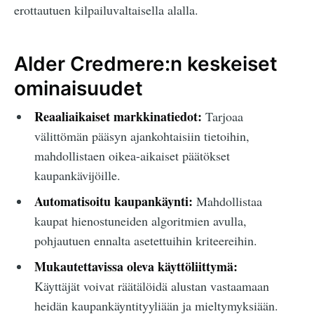
erottautuen kilpailuvaltaisella alalla.
Alder Credmere:n keskeiset
ominaisuudet
Reaaliaikaiset markkinatiedot:
Tarjoaa
välittömän pääsyn ajankohtaisiin tietoihin,
mahdollistaen oikea-aikaiset päätökset
kaupankävijöille.
Automatisoitu kaupankäynti:
Mahdollistaa
kaupat hienostuneiden algoritmien avulla,
pohjautuen ennalta asetettuihin kriteereihin.
Mukautettavissa oleva käyttöliittymä:
Käyttäjät voivat räätälöidä alustan vastaamaan
heidän kaupankäyntityyliään ja mieltymyksiään.