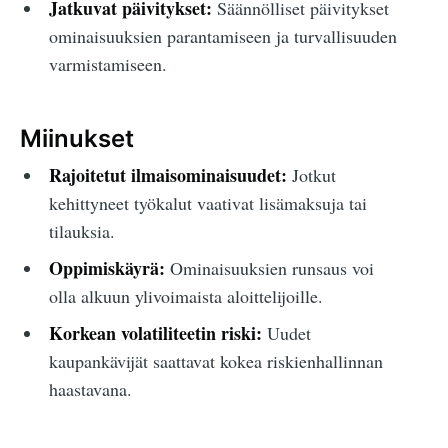
Jatkuvat päivitykset:
Säännölliset päivitykset
ominaisuuksien parantamiseen ja turvallisuuden
varmistamiseen.
Miinukset
Rajoitetut ilmaisominaisuudet:
Jotkut
kehittyneet työkalut vaativat lisämaksuja tai
tilauksia.
Oppimiskäyrä:
Ominaisuuksien runsaus voi
olla alkuun ylivoimaista aloittelijoille.
Korkean volatiliteetin riski:
Uudet
kaupankävijät saattavat kokea riskienhallinnan
haastavana.