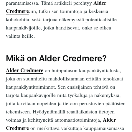
Alder
parantamisessa. Tämä artikkeli perehtyy
Credmere
:iin, tutkii sen toimintoja ja keskeisiä
kohokohtia, sekä tarjoaa näkemyksiä potentiaalisille
kaupankävijöille, jotka harkitsevat, onko se oikea
valinta heille.
Mikä on Alder Credmere?
Alder Credmere
on huipputason kaupankäyntialusta,
joka on suunniteltu mahdollistamaan erittäin tehokkaat
kaupankäyntitoiminnot. Sen ensisijainen tehtävä on
tarjota kaupankävijöille niitä työkaluja ja näkemyksiä,
joita tarvitaan nopeiden ja tietoon perustuvien päätösten
tekemiseen. Hyödyntämällä reaaliaikaisten tietojen
Alder
voimaa ja kehittyneitä automaatiotoimintoja,
Credmere
on merkittävä vaikuttaja kauppamaisemassa