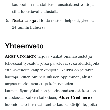
kauppoihin mahdollisesti ansaitaksesi voittoja
tällä luotettavalla alustalla.
Nosta varoja:
Hoida nostosi helposti, yleensä
24 tunnin kuluessa.
Yhteenveto
Alder Credmere
tarjoaa vankat ominaisuudet ja
tehokkaat työkalut, jotka palvelevat sekä aloittelijoita
että kokeneita kaupankävijöitä. Vaikka on joitakin
haittoja, kuten ominaisuuksien oppiminen, alusta
tarjoaa merkittäviä etuja kehittyneiden
kaupankäyntityökalujen ja erinomaisen asiakastuen
Alder Credmere
muodossa. Kaiken kaikkiaan,
on
huomionarvoinen vaihtoehto kaupankävijöille, jotka