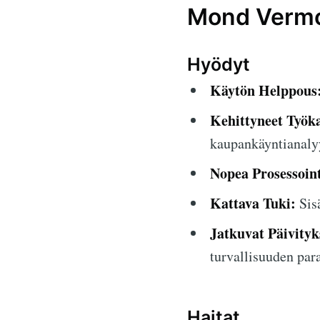
Mond Vermot
Hyödyt
Käytön Helppous
Kehittyneet Työka
kaupankäyntianaly
Nopea Prosessoint
Kattava Tuki:
Sisä
Jatkuvat Päivityk
turvallisuuden par
Haitat