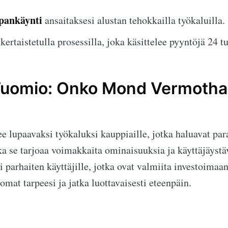
pankäynti
ansaitaksesi alustan tehokkailla työkaluilla.
ertaistetulla prosessilla, joka käsittelee pyyntöjä 24 t
Tuomio: Onko Mond Vermothal
lupaavaksi työkaluksi kauppiaille, jotka haluavat par
ka se tarjoaa voimakkaita ominaisuuksia ja käyttäjäystäv
i parhaiten käyttäjille, jotka ovat valmiita investoimaa
omat tarpeesi ja jatka luottavaisesti eteenpäin.