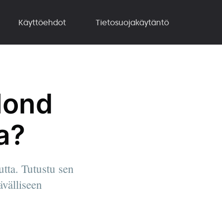
Käyttöehdot
Tietosuojakäytäntö
Mond
a?
tta. Tutustu sen
ävälliseen