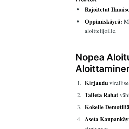
Rajoitetut Ilmais
Oppimiskäyrä:
Mo
aloittelijoille.
Nopea Aloi
Aloittamine
Kirjaudu
virallise
Talleta Rahat
vähi
Kokeile Demotili
Aseta Kaupankäy
strategiasi.