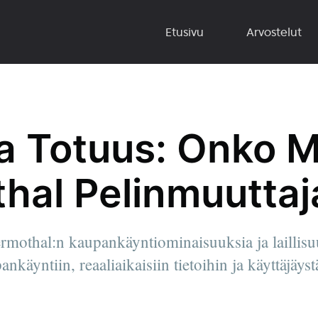
Etusivu
Arvostelut
ta Totuus: Onko 
hal Pelinmuuttaj
thal:n kaupankäyntiominaisuuksia ja laillisuu
nkäyntiin, reaaliaikaisiin tietoihin ja käyttäjäyst