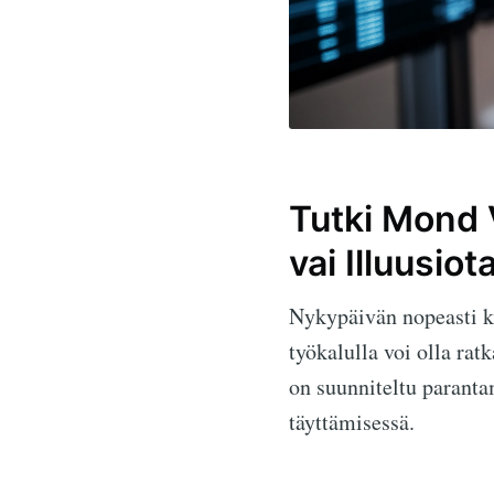
Tutki Mond 
vai Illuusiot
Nykypäivän nopeasti k
työkalulla voi olla ra
on suunniteltu parant
täyttämisessä.