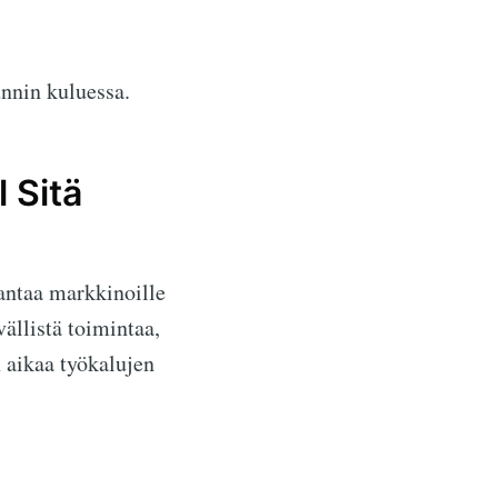
unnin kuluessa.
 Sitä
antaa markkinoille
ällistä toimintaa,
n aikaa työkalujen