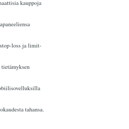
maattisia kauppoja
tapaneeliensa
top-loss ja limit-
n tietämyksen
iilisovelluksilla
rokaudesta tahansa.