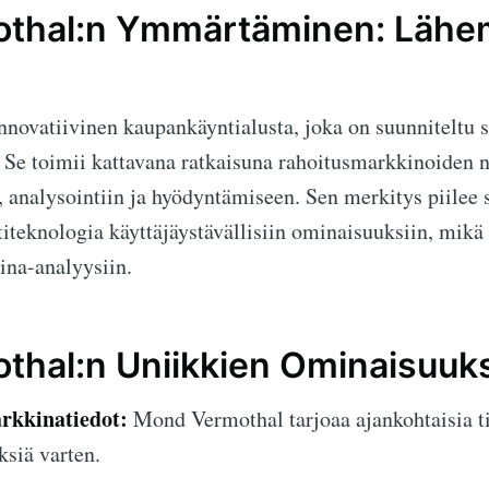
thal:n Ymmärtäminen: Lähe
nnovatiivinen kaupankäyntialusta, joka on suunniteltu sek
. Se toimii kattavana ratkaisuna rahoitusmarkkinoiden 
 analysointiin ja hyödyntämiseen. Sen merkitys piilee 
iteknologia käyttäjäystävällisiin ominaisuuksiin, mik
ina-analyysiin.
hal:n Uniikkien Ominaisuuks
rkkinatiedot:
Mond Vermothal tarjoaa ajankohtaisia tie
siä varten.