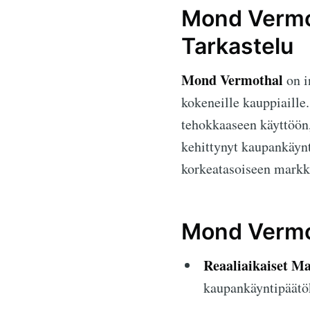
Mond Vermo
Tarkastelu
Mond Vermothal
on i
kokeneille kauppiaille
tehokkaaseen käyttöön,
kehittynyt kaupankäynt
korkeatasoiseen markk
Mond Vermot
Reaaliaikaiset Ma
kaupankäyntipäätök