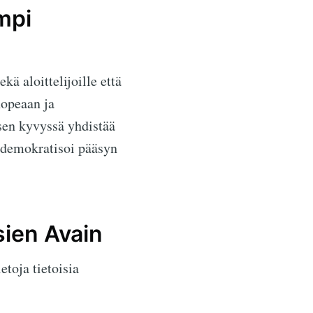
mpi
ä aloittelijoille että
nopeaan ja
sen kyvyssä yhdistää
ä demokratisoi pääsyn
ien Avain
toja tietoisia