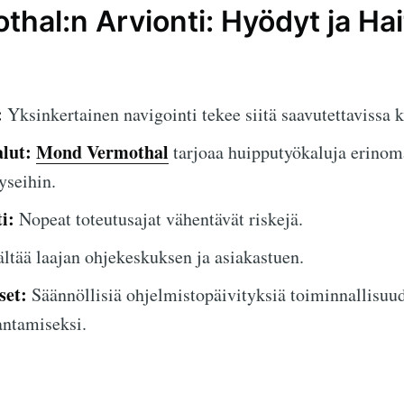
hal:n Arvionti: Hyödyt ja Hai
:
Yksinkertainen navigointi tekee siitä saavutettavissa k
lut:
Mond Vermothal
tarjoaa huipputyökaluja erinom
yseihin.
i:
Nopeat toteutusajat vähentävät riskejä.
ltää laajan ohjekeskuksen ja asiakastuen.
set:
Säännöllisiä ohjelmistopäivityksiä toiminnallisuu
antamiseksi.