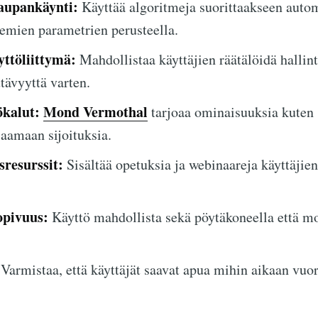
aupankäynti:
Käyttää algoritmeja suorittaakseen auto
lemien parametrien perusteella.
ttöliittymä:
Mahdollistaa käyttäjien räätälöidä hallin
tävyyttä varten.
ökalut:
Mond Vermothal
tarjoaa ominaisuuksia kuten s
aamaan sijoituksia.
resurssit:
Sisältää opetuksia ja webinaareja käyttäjie
opivuus:
Käyttö mahdollista sekä pöytäkoneella että mob
Varmistaa, että käyttäjät saavat apua mihin aikaan vuo