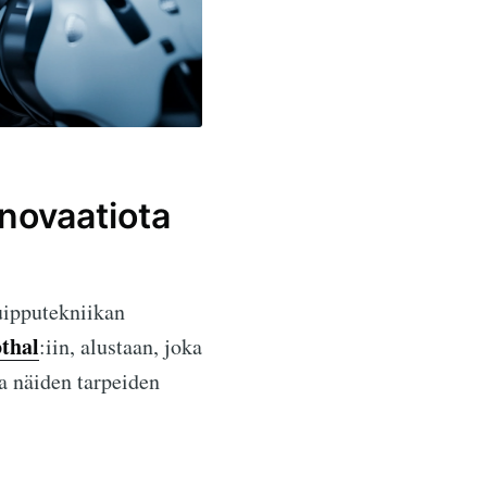
novaatiota
uipputekniikan
thal
:iin, alustaan, joka
a näiden tarpeiden