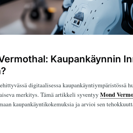
Vermothal: Kaupankäynnin In
a?
ehittyvässä digitaalisessa kaupankäyntiympäristössä h
Mond Vermo
tkaiseva merkitys. Tämä artikkeli syventyy
amaan kaupankäyntikokemuksia ja arvioi sen tehokkuutt