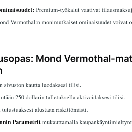
ominaisuudet:
Premium-työkalut vaativat tilausmaksuj
nd Vermothal:n monimutkaiset ominaisuudet voivat oll
tusopas: Mond Vermothal-ma
n
n sivuston kautta luodaksesi tilisi.
ntään 250 dollarin talletuksella aktivoidaksesi tilisi.
ä
tutustuaksesi alustaan riskittömästi.
nnin Parametrit
mukauttamalla kaupankäyntimieltymy