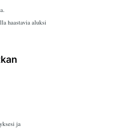
a.
a haastavia aluksi
tkan
ksesi ja