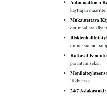
Automaattinen K
käyttäjän määritte
Mukautettava Käy
optimaalista käytet
Riskienhallintaty
toimeksiannot suoj
Kattavat Koulutus
parantamiseksi.
Monilaiteyhteens
liikkuessa.
24/7 Asiakastuki: