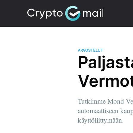
ARVOSTELUT
Paljas
Vermot
Tutkimme Mond Vermo
automaattiseen kaupa
käyttöliittymään.