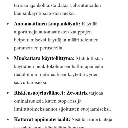
tarjoaa ajankohtaista dataa valveutuneiden
kaupankäyntipäätösten tueksi.
Automaattinen kaupankäynti:
Käyttää
algoritmeja automaattisten kauppojen
helpottamiseksi käyttäjän määrittelemien
parametrien perusteella.
Muokattava käyttöliittymä:
Mahdollistaa
käyttäjien henkilökohtaisen hallintapaneelin
räätälöinnin optimaalisen käytettävyyden
saavuttamiseksi.
Riskiensuojeluvälineet:
Zevontrix
tarjoaa
ominaisuuksia kuten stop-loss ja
limiittitoimeksiannot sijoitusten suojaamiseksi.
Kattavat oppimateriaalit:
Sisältää tutoriaaleja
ja webinaareja käyttäjätietämyksen