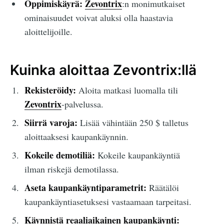
Oppimiskäyrä:
Zevontrix
:n monimutkaiset
ominaisuudet voivat aluksi olla haastavia
aloittelijoille.
Kuinka aloittaa Zevontrix:llä
Rekisteröidy:
Aloita matkasi luomalla tili
Zevontrix
-palvelussa.
Siirrä varoja:
Lisää vähintään 250 $ talletus
aloittaaksesi kaupankäynnin.
Kokeile demotiliä:
Kokeile kaupankäyntiä
ilman riskejä demotilassa.
Aseta kaupankäyntiparametrit:
Räätälöi
kaupankäyntiasetuksesi vastaamaan tarpeitasi.
Käynnistä reaaliaikainen kaupankäynti: