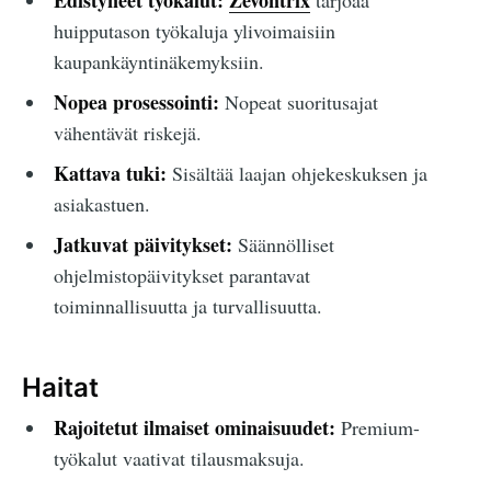
Edistyneet työkalut:
Zevontrix
tarjoaa
huipputason työkaluja ylivoimaisiin
kaupankäyntinäkemyksiin.
Nopea prosessointi:
Nopeat suoritusajat
vähentävät riskejä.
Kattava tuki:
Sisältää laajan ohjekeskuksen ja
asiakastuen.
Jatkuvat päivitykset:
Säännölliset
ohjelmistopäivitykset parantavat
toiminnallisuutta ja turvallisuutta.
Haitat
Rajoitetut ilmaiset ominaisuudet:
Premium-
työkalut vaativat tilausmaksuja.