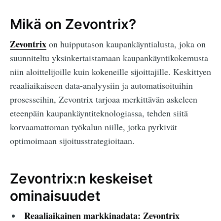
Mikä on Zevontrix?
Zevontrix
on huipputason kaupankäyntialusta, joka on
suunniteltu yksinkertaistamaan kaupankäyntikokemusta
niin aloittelijoille kuin kokeneille sijoittajille. Keskittyen
reaaliaikaiseen data-analyysiin ja automatisoituihin
prosesseihin, Zevontrix tarjoaa merkittävän askeleen
eteenpäin kaupankäyntiteknologiassa, tehden siitä
korvaamattoman työkalun niille, jotka pyrkivät
optimoimaan sijoitusstrategioitaan.
Zevontrix:n keskeiset
ominaisuudet
Reaaliaikainen markkinadata:
Zevontrix