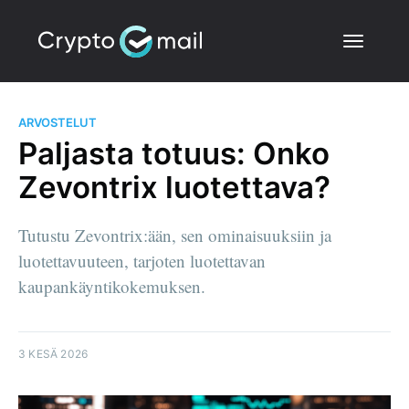
ARVOSTELUT
Paljasta totuus: Onko
Zevontrix luotettava?
Tutustu Zevontrix:ään, sen ominaisuuksiin ja
luotettavuuteen, tarjoten luotettavan
kaupankäyntikokemuksen.
3 KESÄ 2026