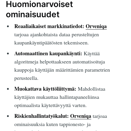
Huomionarvoiset
ominaisuudet
Reaaliaikaiset markkinatiedot:
Orveniqa
tarjoaa ajankohtaista dataa perusteltujen
kaupankäyntipäätösten tekemiseen.
Automaattinen kaupankäynti:
Käyttää
algoritmeja helpottaakseen automatisoituja
kauppoja käyttäjän määrittämien parametrien
perusteella.
Muokattava käyttöliittymä:
Mahdollistaa
käyttäjien mukauttaa hallintapaneeliinsa
optimaalista käytettävyyttä varten.
Riskienhallintatyökalut:
Orveniqa
tarjoaa
ominaisuuksia kuten tappionesto- ja