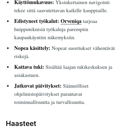
Käyttömukavuus:
Yksinkertainen navigointi
tekee siitä saavutettavan kaikille kauppiaille.
Edistyneet työkalut:
Orveniqa
tarjoaa
huipputeknisiä työkaluja parempiin
kaupankäyntiin näkemyksiin.
Nopea käsittely:
Nopeat suoritukset vähentävät
riskejä.
Kattava tuki:
Sisältää laajan tukikeskuksen ja
asiakastuen.
Jatkuvat päivitykset:
Säännölliset
ohjelmistopäivitykset parantavat
toiminnallisuutta ja turvallisuutta.
Haasteet