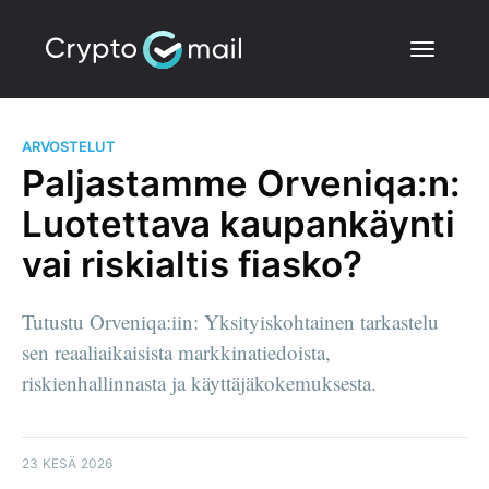
ARVOSTELUT
Paljastamme Orveniqa:n:
Luotettava kaupankäynti
vai riskialtis fiasko?
Tutustu Orveniqa:iin: Yksityiskohtainen tarkastelu
sen reaaliaikaisista markkinatiedoista,
riskienhallinnasta ja käyttäjäkokemuksesta.
23 KESÄ 2026