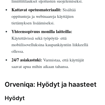
limiittitilaukset sijoitusten suojelemiseksi.
Kattavat opetusmateriaalit:
Sisältää
oppitunteja ja webinaareja käyttäjien
tietämyksen lisäämiseksi.
Yhteensopivuus monilla laitteilla:
Käytettävissä sekä työpöytä- että
mobiilisovelluksina kaupankäyntiin liikkeellä
ollessa.
24/7 asiakastuki:
Varmistaa, että käyttäjät
saavat apua mihin aikaan tahansa.
Orveniqa: Hyödyt ja haasteet
Hyödyt