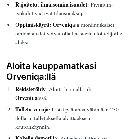
Rajoitetut ilmaisominaisuudet:
Premium-
työkalut vaativat tilausmaksuja.
Oppimiskäyrä:
Orveniqa
:n monimutkaiset
ominaisuudet voivat olla haastavia aloittelijoille
aluksi.
Aloita kauppamatkasi
Orveniqa:llä
Rekisteröidy
: Aloita luomalla tili
Orveniqa
:ssä.
Talleta varoja
: Lisää pääomaa vähintään 250
dollarin talletuksella aloittaaksesi
kaupankäynnin.
Kokeile demotiliä
: Kokeile riskittömässä