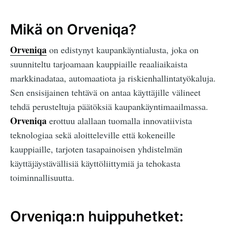
Mikä on Orveniqa?
Orveniqa
on edistynyt kaupankäyntialusta, joka on
suunniteltu tarjoamaan kauppiaille reaaliaikaista
markkinadataa, automaatiota ja riskienhallintatyökaluja.
Sen ensisijainen tehtävä on antaa käyttäjille välineet
tehdä perusteltuja päätöksiä kaupankäyntimaailmassa.
Orveniqa
erottuu alallaan tuomalla innovatiivista
teknologiaa sekä aloitteleville että kokeneille
kauppiaille, tarjoten tasapainoisen yhdistelmän
käyttäjäystävällisiä käyttöliittymiä ja tehokasta
toiminnallisuutta.
Orveniqa:n huippuhetket: