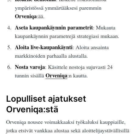
ympäristössä ymmärtääksesi paremmin
Orveniqa
:ää.
Aseta kaupankäynnin parametrit
: Mukauta
kaupankäynnin parametrejä strategiasi mukaan.
Aloita live-kaupankäynti
: Aloita ansainta
markkinoiden parhaalla alustalla.
Nosta varoja
: Käsittele nostoja sujuvasti 24
Orveniqa
tunnin sisällä
:n kautta.
Lopulliset ajatukset
Orveniqa:stä
Orveniqa nousee voimakkaaksi työkaluksi kauppiaille,
jotka etsivät vankkaa alustaa sekä aloittelijaystävällisillä