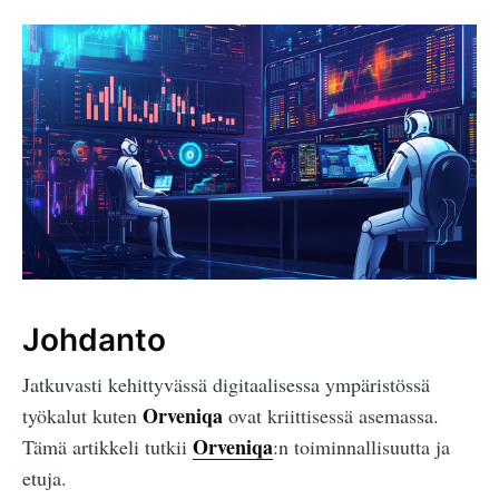
Johdanto
Jatkuvasti kehittyvässä digitaalisessa ympäristössä
Orveniqa
työkalut kuten
ovat kriittisessä asemassa.
Orveniqa
Tämä artikkeli tutkii
:n toiminnallisuutta ja
etuja.