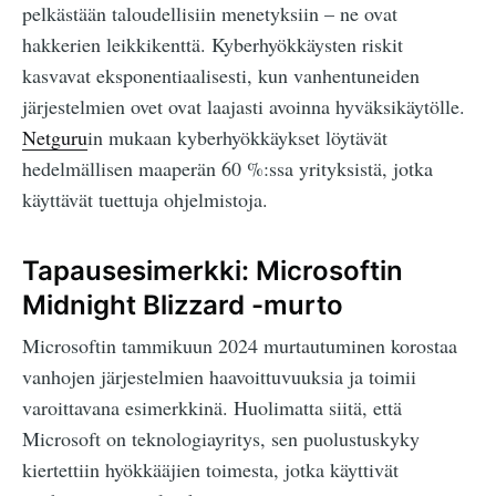
pelkästään taloudellisiin menetyksiin – ne ovat
hakkerien leikkikenttä. Kyberhyökkäysten riskit
kasvavat eksponentiaalisesti, kun vanhentuneiden
järjestelmien ovet ovat laajasti avoinna hyväksikäytölle.
Netguru
in mukaan kyberhyökkäykset löytävät
hedelmällisen maaperän 60 %:ssa yrityksistä, jotka
käyttävät tuettuja ohjelmistoja.
Tapausesimerkki: Microsoftin
Midnight Blizzard -murto
Microsoftin tammikuun 2024 murtautuminen korostaa
vanhojen järjestelmien haavoittuvuuksia ja toimii
varoittavana esimerkkinä. Huolimatta siitä, että
Microsoft on teknologiayritys, sen puolustuskyky
kiertettiin hyökkääjien toimesta, jotka käyttivät