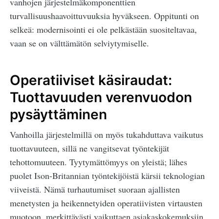
vanhojen järjestelmäkomponenttien
turvallisuushaavoittuvuuksia hyväkseen. Oppitunti on
selkeä: modernisointi ei ole pelkästään suositeltavaa,
vaan se on välttämätön selviytymiselle.
Operatiiviset käsiraudat:
Tuottavuuden verenvuodon
pysäyttäminen
Vanhoilla järjestelmillä on myös tukahduttava vaikutus
tuottavuuteen, sillä ne vangitsevat työntekijät
tehottomuuteen. Tyytymättömyys on yleistä; lähes
puolet Ison-Britannian työntekijöistä kärsii teknologian
viiveistä. Nämä turhautumiset suoraan ajallisten
menetysten ja heikennetyiden operatiivisten virtausten
muotoon, merkittävästi vaikuttaen asiakaskokemuksiin