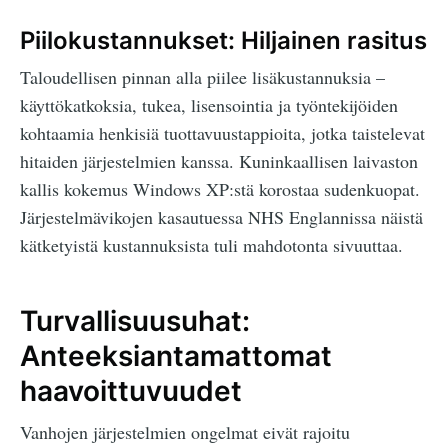
Piilokustannukset: Hiljainen rasitus
Taloudellisen pinnan alla piilee lisäkustannuksia –
käyttökatkoksia, tukea, lisensointia ja työntekijöiden
kohtaamia henkisiä tuottavuustappioita, jotka taistelevat
hitaiden järjestelmien kanssa. Kuninkaallisen laivaston
kallis kokemus Windows XP:stä korostaa sudenkuopat.
Järjestelmävikojen kasautuessa NHS Englannissa näistä
kätketyistä kustannuksista tuli mahdotonta sivuuttaa.
Turvallisuusuhat:
Anteeksiantamattomat
haavoittuvuudet
Vanhojen järjestelmien ongelmat eivät rajoitu