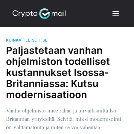
KUINKA-TEE-SE-ITSE
Paljastetaan vanhan
ohjelmiston todelliset
kustannukset Isossa-
Britanniassa: Kutsu
modernisaatioon
Vanha ohjelmisto imee rahaa ja turvallisuutta Iso-
Britannian yrityksiltä. Selvitä, miksi modernisointi
on välttämätöntä ja miten se voi vähentää