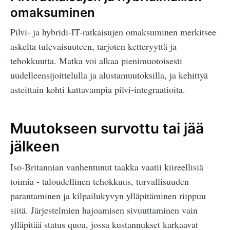
omaksuminen
Pilvi- ja hybridi-IT-ratkaisujen omaksuminen merkitsee
askelta tulevaisuuteen, tarjoten ketteryyttä ja
tehokkuutta. Matka voi alkaa pienimuotoisesti
uudelleensijoittelulla ja alustamuutoksilla, ja kehittyä
asteittain kohti kattavampia pilvi-integraatioita.
Muutokseen survottu tai jää
jälkeen
Iso-Britannian vanhentunut taakka vaatii kiireellisiä
toimia - taloudellinen tehokkuus, turvallisuuden
parantaminen ja kilpailukyvyn ylläpitäminen riippuu
siitä. Järjestelmien hajoamisen sivuuttaminen vain
ylläpitää status quoa, jossa kustannukset karkaavat