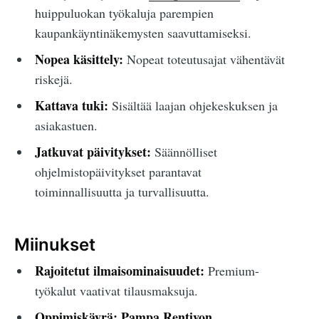
huippuluokan työkaluja parempien
kaupankäyntinäkemysten saavuttamiseksi.
Nopea käsittely:
Nopeat toteutusajat vähentävät
riskejä.
Kattava tuki:
Sisältää laajan ohjekeskuksen ja
asiakastuen.
Jatkuvat päivitykset:
Säännölliset
ohjelmistopäivitykset parantavat
toiminnallisuutta ja turvallisuutta.
Miinukset
Rajoitetut ilmaisominaisuudet:
Premium-
työkalut vaativat tilausmaksuja.
Oppimiskäyrä:
Pampa Rentivon