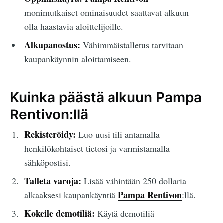
monimutkaiset ominaisuudet saattavat alkuun
olla haastavia aloittelijoille.
Alkupanostus:
Vähimmäistalletus tarvitaan
kaupankäynnin aloittamiseen.
Kuinka päästä alkuun Pampa
Rentivon:llä
Rekisteröidy:
Luo uusi tili antamalla
henkilökohtaiset tietosi ja varmistamalla
sähköpostisi.
Talleta varoja:
Lisää vähintään 250 dollaria
Pampa Rentivon
alkaaksesi kaupankäyntiä
:llä.
Kokeile demotiliä:
Käytä demotiliä