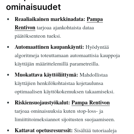
ominaisuudet
Reaaliaikainen markkinadata:
Pampa
Rentivon
tarjoaa ajankohtaista dataa
päätöksenteon tueksi.
Automaattinen kaupankäynti:
Hyödyntää
algoritmeja toteuttamaan automaattisia kauppoja
käyttäjän määrittelemillä parametreilla.
Muokattava käyttöliittymä:
Mahdollistaa
käyttäjien henkilökohtaistaa kojetaulunsa
optimaalisen käyttökokemuksen takaamiseksi.
Riskiensuojaustyökalut:
Pampa Rentivon
tarjoaa ominaisuuksia kuten stop-loss- ja
limiittitoimeksiannot sijoitusten suojaamiseen.
Kattavat opetusresurssit:
Sisältää tutoriaaleja