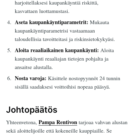
harjoitellaksesi kaupankäyntiä riskittä,
kasvattaen luottamustasi.
Aseta kaupankäyntiparametrit:
Mukauta
kaupankäyntiparametrisi vastaamaan
taloudellisia tavoitteitasi ja riskinsietokykyäsi.
Aloita reaaliaikainen kaupankäynti:
Aloita
kaupankäynti reaaliajan tietojen pohjalta ja
ansaitse alustalla.
Nosta varoja:
Käsittele nostopyynnöt 24 tunnin
sisällä saadaksesi voittoihisi nopeaa pääsyä.
Johtopäätös
Pampa Rentivon
Yhteenvetona,
tarjoaa vahvan alustan
sekä aloittelijoille että kokeneille kauppiaille. Se