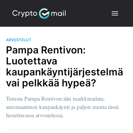
ARVOSTELUT
Pampa Rentivon:
Luotettava
kaupankäyntijärjestelmä
vai pelkkää hypeä?
Tutustu Pampa Rentivon:ään markkinadata,
automaattinen kaupankäynti ja paljon muuta tässä
luotettavassa arvostelussa.