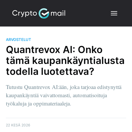
ARVOSTELUT
Quantrevox AI: Onko
tämä kaupankäyntialusta
todella luotettava?
Tutustu Quantrevox AI:ään, joka tarjoaa edistynyttä
kaupankäyntiä vaivattomasti, automatisoituja
työkaluja ja oppimateriaaleja.
22 KESÄ 2026