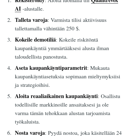
Rekisteröidy
Quantrevox
: Aloita luomalla tili
AI
-alustalle.
Talleta varoja
: Varmista tilisi aktiivisuus
tallettamalla vähintään 250 $.
Kokeile demotiliä
: Kokeile riskitöntä
kaupankäyntiä ymmärtääksesi alusta ilman
taloudellista panostusta.
Aseta kaupankäyntiparametrit
: Mukauta
kaupankäyntiasetuksia sopimaan mieltymyksiisi
ja strategioihisi.
Aloita reaaliaikainen kaupankäynti
: Osallistu
todellisille markkinoille ansaitaksesi ja ole
varma tämän tehokkaan alustan tarjoamista
työkaluista.
Nosta varoja
: Pyydä nostoa, joka käsitellään 24