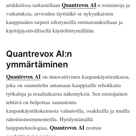
Quantrevox AI
artikkelissa tarkastellaan
:n toimintoja ja
vaikutuksia, arvioiden täyttääkö se nykyaikaisten
kauppiaiden tarpeet edistyneillä ominaisuuksillaan ja
käyttäjäystävällisellä käyttöliittymällään.
Quantrevox AI:n
ymmärtäminen
Quantrevox AI
on innovatiivinen kaupankäyntiratkaisu,
joka on suunniteltu antamaan kauppiaille tehokkaita
työkaluja ja reaaliaikaisia näkemyksiä. Sen ensisijainen
tehtävä on helpottaa saumatonta
kaupankäyntikokemusta valuutoilla, osakkeilla ja muilla
rahoitusinstrumenteilla. Hyödyntämällä
Quantrevox AI
huipputeknologiaa,
erottuu