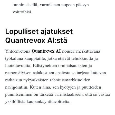
tunnin sisällä, varmistaen nopean pääsyn
voittoihisi.
Lopulliset ajatukset
Quantrevox AI:stä
Quantrevox AI
Yhteenvetona
nousee merkittävänä
työkaluna kauppiaille, jotka etsivät tehokkuutta ja
luotettavuutta. Edistyneiden ominaisuuksien ja
responsiivisen asiakastuen ansiosta se tarjoaa kattavan
ratkaisun nykyaikaisten rahoitusmarkkinoiden
navigointiin. Kuten aina, sen hyötyjen ja puutteiden
punnitseminen on tärkeää varmistaakseen, että se vastaa
yksilöllisiä kaupankäyntitavoitteita.