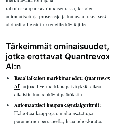
merkittävänä toimijana
rahoituskaupankäyntimaisemassa, tarjoten
automatisoituja prosesseja ja kattavaa tukea sekä
aloittelijoille että kokeneille käyttäjille.
Tärkeimmät ominaisuudet,
jotka erottavat Quantrevox
AI:n
Reaaliaikaiset markkinatiedot:
Quantrevox
AI
tarjoaa live-markkinapäivityksiä oikea-
aikaisiin kaupankäyntipäätöksiin.
Automaattiset kaupankäyntialgoritmit:
Helpottaa kauppoja ennalta asetettujen
parametrien perusteella, lisää tehokkuutta.