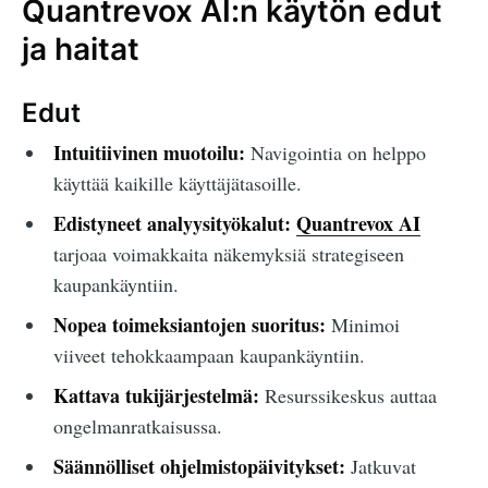
Quantrevox AI:n käytön edut
ja haitat
Edut
Intuitiivinen muotoilu:
Navigointia on helppo
käyttää kaikille käyttäjätasoille.
Edistyneet analyysityökalut:
Quantrevox AI
tarjoaa voimakkaita näkemyksiä strategiseen
kaupankäyntiin.
Nopea toimeksiantojen suoritus:
Minimoi
viiveet tehokkaampaan kaupankäyntiin.
Kattava tukijärjestelmä:
Resurssikeskus auttaa
ongelmanratkaisussa.
Säännölliset ohjelmistopäivitykset:
Jatkuvat