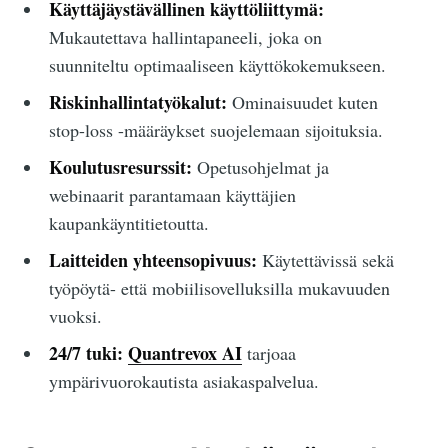
Käyttäjäystävällinen käyttöliittymä:
Mukautettava hallintapaneeli, joka on
suunniteltu optimaaliseen käyttökokemukseen.
Riskinhallintatyökalut:
Ominaisuudet kuten
stop-loss -määräykset suojelemaan sijoituksia.
Koulutusresurssit:
Opetusohjelmat ja
webinaarit parantamaan käyttäjien
kaupankäyntitietoutta.
Laitteiden yhteensopivuus:
Käytettävissä sekä
työpöytä- että mobiilisovelluksilla mukavuuden
vuoksi.
24/7 tuki:
Quantrevox AI
tarjoaa
ympärivuorokautista asiakaspalvelua.