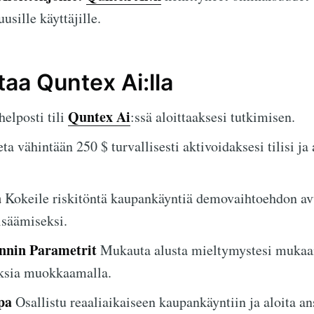
sille käyttäjille.
taa Quntex Ai:lla
Quntex Ai
elposti tili
:ssä aloittaaksesi tutkimisen.
ta vähintään 250 $ turvallisesti aktivoidaksesi tilisi ja 
ä
Kokeile riskitöntä kaupankäyntiä demovaihtoehdon av
isäämiseksi.
nnin Parametrit
Mukauta alusta mieltymystesi mukaa
ksia muokkaamalla.
pa
Osallistu reaaliaikaiseen kaupankäyntiin ja aloita a