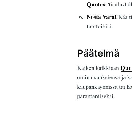
Quntex Ai
-alustal
Nosta Varat
Käsitt
tuottoihisi.
Päätelmä
Qun
Kaiken kaikkiaan
ominaisuuksiensa ja käy
kaupankäynnissä tai ko
parantamiseksi.