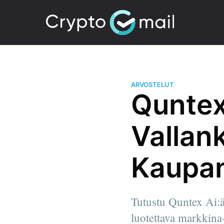
ARVOSTELUT
Quntex
Vallan
Kaupan
Tutustu Quntex Ai:ä
luotettava markkina-