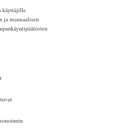
käyttäjille
n ja manuaalisen
aupankäyntipäätösten
t
stuvat
rsonoinnin