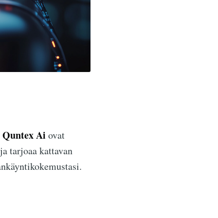
Quntex Ai
n
ovat
 ja tarjoaa kattavan
pankäyntikokemustasi.