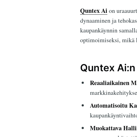
Quntex Ai
on uraauurt
dynaaminen ja tehokas
kaupankäynnin samalla
optimoimiseksi, mikä k
Quntex Ai:n
Reaaliaikainen M
markkinakehitykse
Automatisoitu Ka
kaupankäyntivaiht
Muokattava Halli