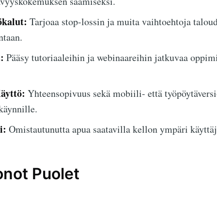
ävyyskokemuksen saamiseksi.
ökalut:
Tarjoaa stop-lossin ja muita vaihtoehtoja taloud
ntaan.
:
Pääsy tutoriaaleihin ja webinaareihin jatkuvaa oppimi
äyttö:
Yhteensopivuus sekä mobiili- että työpöytävers
käynnille.
i:
Omistautunutta apua saatavilla kellon ympäri käyttäj
onot Puolet