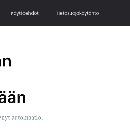
Käyttöehdot
Tietosuojakäytäntö
än
mään
ynyt automaatio,