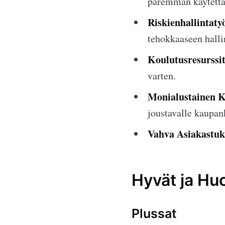
paremman käytett
Riskienhallintaty
tehokkaaseen halli
Koulutusresurssit
varten.
Monialustainen K
joustavalle kaupan
Vahva Asiakastuk
Hyvät ja Hu
Plussat