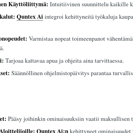
nen Käyttöliittymä:
Intuitiivinen suunnittelu kaikille k
kalut:
Quntex Ai
integroi kehittyneitä työkaluja kaup
onopeudet:
Varmistaa nopeat toimeenpanot vähentämä
ä.
i:
Tarjoaa kattavaa apua ja ohjeita aina tarvittaessa.
set:
Säännöllinen ohjelmistopäivitys parantaa turvallis
et:
Pääsy joihinkin ominaisuuksiin vaatii maksullisen t
oittelijoille:
Quntex Ai:n
kehittyneet ominaisuudet 