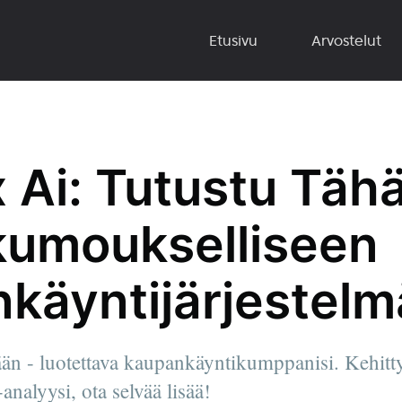
Etusivu
Arvostelut
 Ai: Tutustu Täh
kumoukselliseen
käyntijärjestel
än - luotettava kaupankäyntikumppanisi. Kehitt
analyysi, ota selvää lisää!