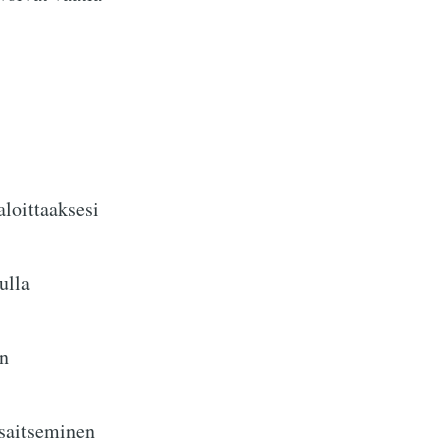
aloittaaksesi
ulla
n
nsaitseminen