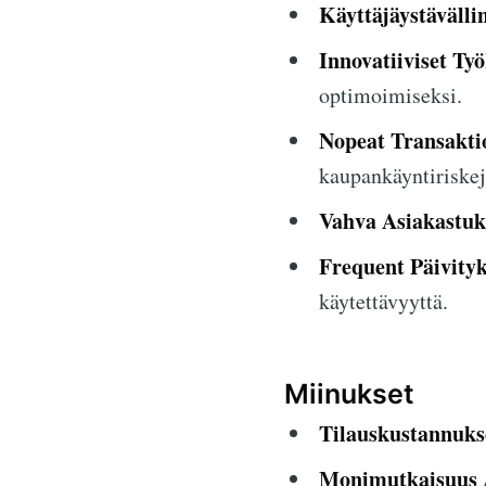
Käyttäjäystävälli
Innovatiiviset Työ
optimoimiseksi.
Nopeat Transakti
kaupankäyntiriskej
Vahva Asiakastuk
Frequent Päivityk
käytettävyyttä.
Miinukset
Tilauskustannuks
Monimutkaisuus Al