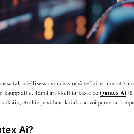
assa taloudellisessa ympäristössä sellaiset alustat kui
Quntex Ai
si kauppiaille. Tämä artikkeli tarkastelee
:iä
uuksiin, etuihin ja siihen, kuinka se voi parantaa kau
tex Ai?