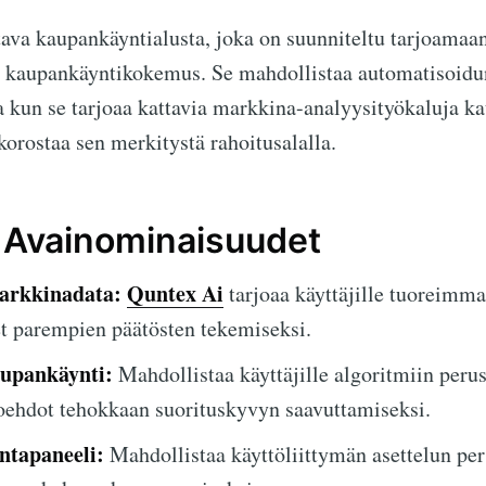
ava kaupankäyntialusta, joka on suunniteltu tarjoamaan 
 kaupankäyntikokemus. Se mahdollistaa automatisoidu
 kun se tarjoaa kattavia markkina-analyysityökaluja k
orostaa sen merkitystä rahoitusalalla.
 Avainominaisuudet
arkkinadata:
Quntex Ai
tarjoaa käyttäjille tuoreimma
t parempien päätösten tekemiseksi.
upankäynti:
Mahdollistaa käyttäjille algoritmiin peru
oehdot tehokkaan suorituskyvyn saavuttamiseksi.
ntapaneeli:
Mahdollistaa käyttöliittymän asettelun pe