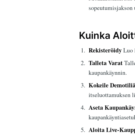
sopeutumisjakson uu
Kuinka Aloit
Rekisteröidy
Luo h
Talleta Varat
Talle
kaupankäynnin.
Kokeile Demotili
itseluottamuksen l
Aseta Kaupankäy
kaupankäyntiasetu
Aloita Live-Kaup