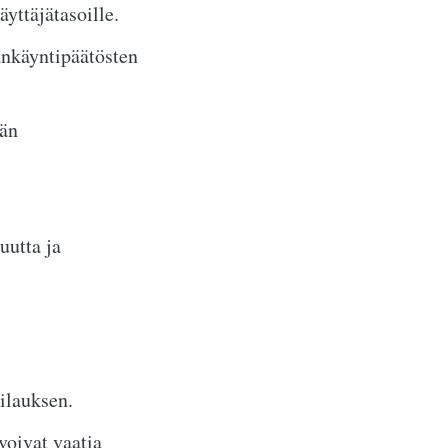
äyttäjätasoille.
ankäyntipäätösten
än
uutta ja
ilauksen.
voivat vaatia