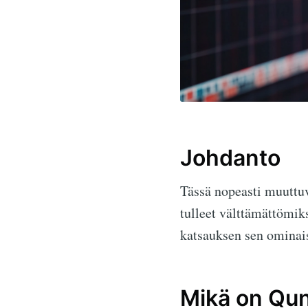
Johdanto
Tässä nopeasti muuttuv
tulleet välttämättömik
katsauksen sen ominais
Mikä on Qun