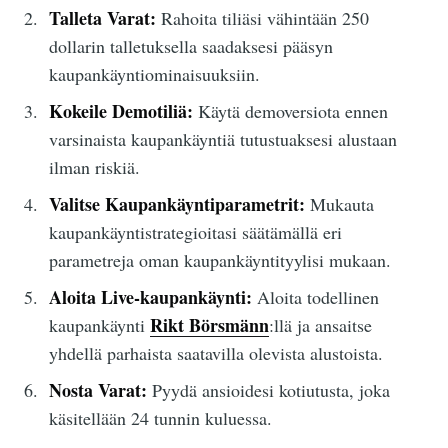
Talleta Varat:
Rahoita tiliäsi vähintään 250
dollarin talletuksella saadaksesi pääsyn
kaupankäyntiominaisuuksiin.
Kokeile Demotiliä:
Käytä demoversiota ennen
varsinaista kaupankäyntiä tutustuaksesi alustaan
ilman riskiä.
Valitse Kaupankäyntiparametrit:
Mukauta
kaupankäyntistrategioitasi säätämällä eri
parametreja oman kaupankäyntityylisi mukaan.
Aloita Live-kaupankäynti:
Aloita todellinen
Rikt Börsmänn
kaupankäynti
:llä ja ansaitse
yhdellä parhaista saatavilla olevista alustoista.
Nosta Varat:
Pyydä ansioidesi kotiutusta, joka
käsitellään 24 tunnin kuluessa.