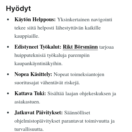
Hyödyt
Käytön Helppous:
Yksinkertainen navigointi
tekee siitä helposti lähestyttävän kaikille
kauppiaille.
Edistyneet Työkalut:
Rikt Börsmänn
tarjoaa
huipputeknisiä työkaluja parempiin
kaupankäyntinäkyihin.
Nopea Käsittely:
Nopeat toimeksiantojen
suoritusajat vähentävät riskejä.
Kattava Tuki:
Sisältää laajan ohjekeskuksen ja
asiakastuen.
Jatkuvat Päivitykset:
Säännölliset
ohjelmistopäivitykset parantavat toimivuutta ja
turvallisuutta.