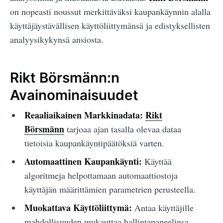
on nopeasti noussut merkittäväksi kaupankäynnin alalla
käyttäjäystävällisen käyttöliittymänsä ja edistyksellisten
analyysikykynsä ansiosta.
Rikt Börsmänn:n
Avainominaisuudet
Reaaliaikainen Markkinadata:
Rikt
Börsmänn
tarjoaa ajan tasalla olevaa dataa
tietoisia kaupankäyntipäätöksiä varten.
Automaattinen Kaupankäynti:
Käyttää
algoritmeja helpottamaan automaattiostoja
käyttäjän määrittämien parametrien perusteella.
Muokattava Käyttöliittymä:
Antaa käyttäjille
mahdollisuuden mukauttaa hallintapaneelinsa