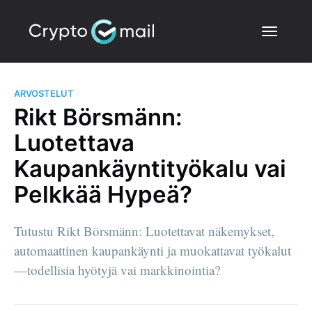
ARVOSTELUT
Rikt Börsmänn:
Luotettava
Kaupankäyntityökalu vai
Pelkkää Hypeä?
Tutustu Rikt Börsmänn: Luotettavat näkemykset,
automaattinen kaupankäynti ja muokattavat työkalut
—todellisia hyötyjä vai markkinointia?