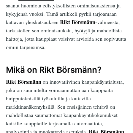
saanut huomiota edistyksellisten ominaisuuksiensa ja
kykyjensä vuoksi. Tämä artikkeli pyrkii tarjoamaan
Rikt Börsmänn
kattavan yleiskatsauksen
-välineestä,
tarkastellen sen ominaisuuksia, hyötyjä ja mahdollisia
haittoja, jotta kauppiaat voisivat arvioida sen sopivuutta
omiin tarpeisiinsa.
Mikä on Rikt Börsmänn?
Rikt Börsmänn
on innovatiivinen kaupankäyntialusta,
joka on suunniteltu voimaannuttamaan kauppiaita
huipputeknisillä työkaluilla ja kattavilla
markkinanäkemyksillä. Sen ensisijainen tehtävä on
mahdollistaa saumattomat kaupankäyntikokemukset
kaikille kauppiaille tarjoamalla automaatiota,
Rikt Börsmänn
analysointia ja muokattavia asetuksia.