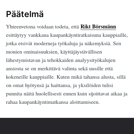
Päätelmä
Rikt Börsmänn
Yhteenvetona voidaan todeta, että
esittäytyy vankkana kaupankäyntiratkaisuna kauppiaille,
jotka etsivät moderneja työkaluja ja näkemyksiä. Sen
monien ominaisuuksien, käyttäjäystävällisen
lähestymistavan ja tehokkaiden analyysityökalujen
ansiosta se on merkittävä valinta sekä uusille että
kokeneille kauppiaille. Kuten mikä tahansa alusta, sillä
on omat hyötynsä ja haittansa, ja yksilöiden tulisi
punnita näitä huolellisesti ennen kuin sijoittavat aikaa ja
rahaa kaupankäyntimatkansa aloittamiseen.