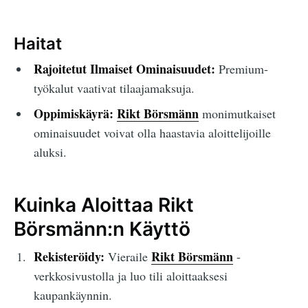
Haitat
Rajoitetut Ilmaiset Ominaisuudet:
Premium-
työkalut vaativat tilaajamaksuja.
Oppimiskäyrä:
Rikt Börsmänn
monimutkaiset
ominaisuudet voivat olla haastavia aloittelijoille
aluksi.
Kuinka Aloittaa Rikt
Börsmänn:n Käyttö
Rekisteröidy:
Rikt Börsmänn
Vieraile
-
verkkosivustolla ja luo tili aloittaaksesi
kaupankäynnin.