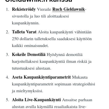
Rekisteröidy
Ruch Giełdawnik
Vieraile
-
sivustolla ja luo tili aloittaaksesi
kaupankäynnin.
Talleta Varat
Aloita kaupankäynti vähintään
250 dollarin talletuksella saadaksesi käyttöön
kaikki ominaisuudet.
Kokeile Demotiliä
Hyödynnä demotiliä
harjoitellaksesi kaupankäyntiä ilman riskiä ja
tutustuaksesi alustaan.
Aseta Kaupankäyntiparametrit
Mukauta
kaupankäyntiparametrit sopimaan strategioihisi
ja mieltymyksiisi.
Aloita Live-Kaupankäynti
Ansaitse parhaan
alustan avulla käymällä reaaliaikaista live-