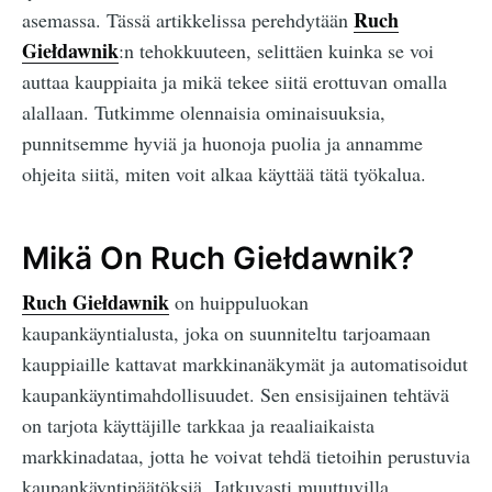
Ruch
asemassa. Tässä artikkelissa perehdytään
Giełdawnik
:n tehokkuuteen, selittäen kuinka se voi
auttaa kauppiaita ja mikä tekee siitä erottuvan omalla
alallaan. Tutkimme olennaisia ominaisuuksia,
punnitsemme hyviä ja huonoja puolia ja annamme
ohjeita siitä, miten voit alkaa käyttää tätä työkalua.
Mikä On Ruch Giełdawnik?
Ruch Giełdawnik
on huippuluokan
kaupankäyntialusta, joka on suunniteltu tarjoamaan
kauppiaille kattavat markkinanäkymät ja automatisoidut
kaupankäyntimahdollisuudet. Sen ensisijainen tehtävä
on tarjota käyttäjille tarkkaa ja reaaliaikaista
markkinadataa, jotta he voivat tehdä tietoihin perustuvia
kaupankäyntipäätöksiä. Jatkuvasti muuttuvilla