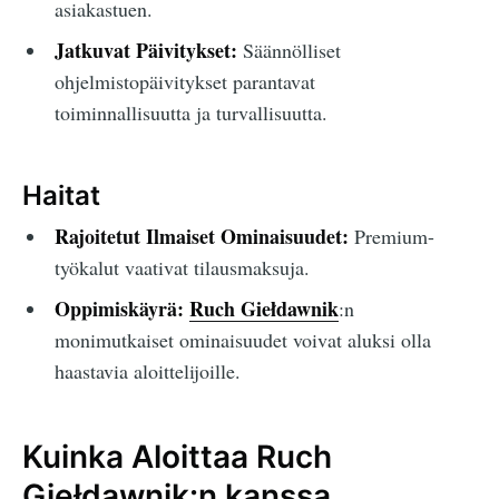
asiakastuen.
Jatkuvat Päivitykset:
Säännölliset
ohjelmistopäivitykset parantavat
toiminnallisuutta ja turvallisuutta.
Haitat
Rajoitetut Ilmaiset Ominaisuudet:
Premium-
työkalut vaativat tilausmaksuja.
Oppimiskäyrä:
Ruch Giełdawnik
:n
monimutkaiset ominaisuudet voivat aluksi olla
haastavia aloittelijoille.
Kuinka Aloittaa Ruch
Giełdawnik:n kanssa