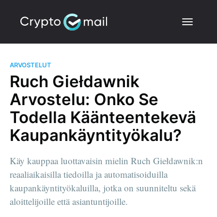
ARVOSTELUT
Ruch Giełdawnik
Arvostelu: Onko Se
Todella Käänteentekevä
Kaupankäyntityökalu?
Käy kauppaa luottavaisin mielin Ruch Giełdawnik:n
reaaliaikaisilla tiedoilla ja automatisoiduilla
kaupankäyntityökaluilla, jotka on suunniteltu sekä
aloittelijoille että asiantuntijoille.