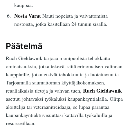
kauppaa.
Nosta Varat
Nauti nopeista ja vaivattomista
nostoista, jotka käsitellään 24 tunnin sisällä.
Päätelmä
Ruch Giełdawnik tarjoaa monipuolisia tehokkaita
ominaisuuksia, jotka tekevät siitä erinomaisen valinnan
kauppiaille, jotka etsivät tehokkuutta ja luotettavuutta.
Tarjoamalla saumattoman käyttäjäkokemuksen,
Ruch Giełdawnik
reaaliaikaisia tietoja ja vahvan tuen,
asettuu johtavaksi työkaluksi kaupankäyntialalla. Olitpa
aloittelija tai veteraanitreidaaja, se lupaa parantaa
kaupankäyntiaktiivisuuttasi kattavilla työkaluilla ja
resursseillaan.