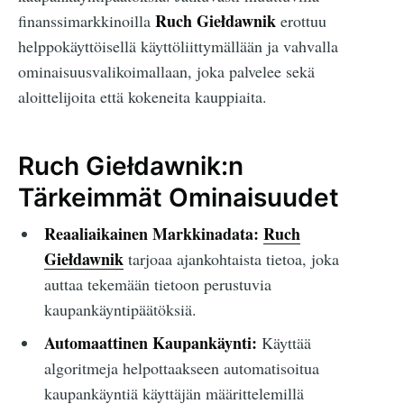
Ruch Giełdawnik
finanssimarkkinoilla
erottuu
helppokäyttöisellä käyttöliittymällään ja vahvalla
ominaisuusvalikoimallaan, joka palvelee sekä
aloittelijoita että kokeneita kauppiaita.
Ruch Giełdawnik:n
Tärkeimmät Ominaisuudet
Reaaliaikainen Markkinadata:
Ruch
Giełdawnik
tarjoaa ajankohtaista tietoa, joka
auttaa tekemään tietoon perustuvia
kaupankäyntipäätöksiä.
Automaattinen Kaupankäynti:
Käyttää
algoritmeja helpottaakseen automatisoitua
kaupankäyntiä käyttäjän määrittelemillä